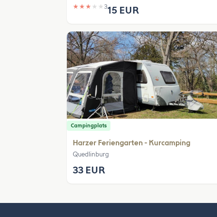
★
★
★
★
★
3
15 EUR
Campingplats
Harzer Feriengarten - Kurcamping
Quedlinburg
33 EUR