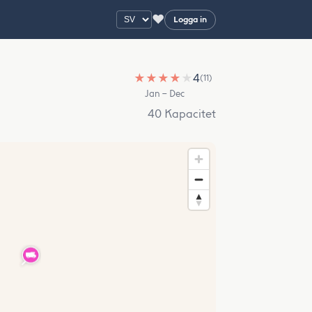
♥
Logga in
★
★
★
★
★
4
(11)
Jan – Dec
40 Kapacitet