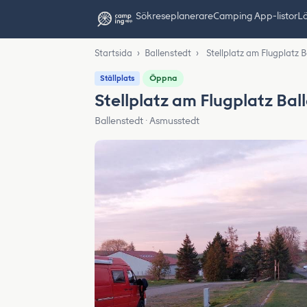
Sök
reseplanerare
Camping App-listor
Lä
Startsida
›
Ballenstedt
›
Stellplatz am Flugplatz 
Öppna
Ställplats
Stellplatz am Flugplatz Bal
Ballenstedt · Asmusstedt