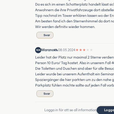
Da es sich im einen Schotterplatz handelt lässt 
Anwohnern die ihre Privatfahrzeuge dort abstell
Tipp nochmal im Tower erklären lassen wo der Ent
Am besten fand ich den Sternenhimmel da dort na
Wir werden definitiv wieder kommen.
Svar
Marano
08.05.2024
★
★
★
★
★
MA
Leider hat der Platz nur maximal 2 Sterne verdient
Person 10 Euro/ Tag kostet. Also in unserem Fal
Die Toiletten und Duschen sind aber für alle Besu
Leider wurde bei unserem Aufenthalt ein Seminar
Spaziergänger die hier parkten um zu den nahe
Parkplatz fühlen möchte sollte auf jeden Fall vo
Svar
Logga in för att se all information
Logga