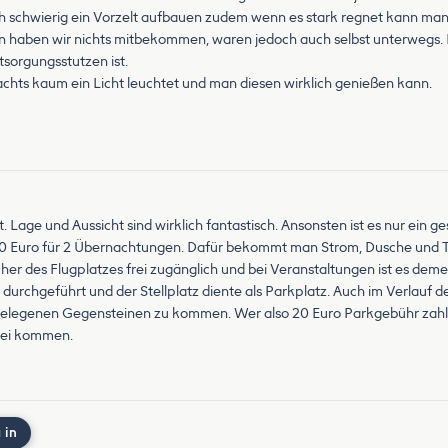
sich schwierig ein Vorzelt aufbauen zudem wenn es stark regnet kann ma
en haben wir nichts mitbekommen, waren jedoch auch selbst unterwegs. D
sorgungsstutzen ist.
chts kaum ein Licht leuchtet und man diesen wirklich genießen kann.
. Lage und Aussicht sind wirklich fantastisch. Ansonsten ist es nur ein ge
l 40 Euro für 2 Übernachtungen. Dafür bekommt man Strom, Dusche und T
cher des Flugplatzes frei zugänglich und bei Veranstaltungen ist es dem
 durchgeführt und der Stellplatz diente als Parkplatz. Auch im Verla
 gelegenen Gegensteinen zu kommen. Wer also 20 Euro Parkgebühr zahl
rbei kommen.
 in