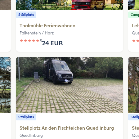
Ställplats
Camp
Thalmühle Ferienwohnen
Le
Falkenstein / Harz
Que
★
★
★
★
★
5
★
24 EUR
Ställplats
Ställ
Stellplatz An den Fischteichen Quedlinburg
Ste
Quedlinburg
Que