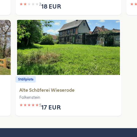
★
★
★
★
★
2
★
18 EUR
Ställplats
Alte Schäferei Wieserode
Falkenstein
★
★
★
★
★
5
17 EUR