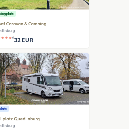
ingplats
hof Caravan & Camping
dlinburg
★
★
★
★
5
32 EUR
plats
llplatz Quedlinburg
dlinburg