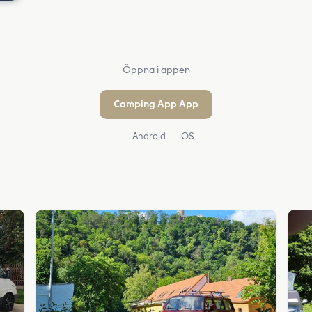
Öppna i appen
Camping App App
Android
iOS