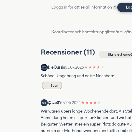
Logga in för att se all information
Lo
?
Koordinater och kontaktuppgifter är tillgän
Recensioner (11)
Skriv ett omd
Die Bussis
03.07.2025
★
★
★
★
★
Schöne Umgebung und nette Nachbarn!
Svar
@tze
07.06.2024
★
★
★
★
★
@T
Wir waren übers lange Wochenende dort. Als Stel
Anmeldung hat mir super funktioniert und wir hatt
Bei guten Wetter ist es ein super Platz da gute
nurnoch der Methangewinnung und fällt somit olfa