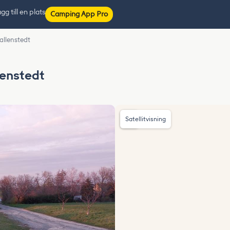
gg till en plats
Camping App Pro
Ballenstedt
lenstedt
Satellitvisning