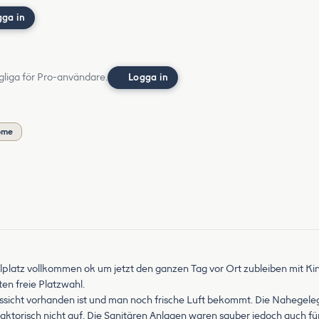
gga in
gliga för Pro-användare.
Logga in
öme
lplatz vollkommen ok um jetzt den ganzen Tag vor Ort zubleiben mit Ki
en freie Platzwahl.
 Aussicht vorhanden ist und man noch frische Luft bekommt. Die Nahege
ktorisch nicht auf. Die Sanitären Anlagen waren sauber jedoch auch für