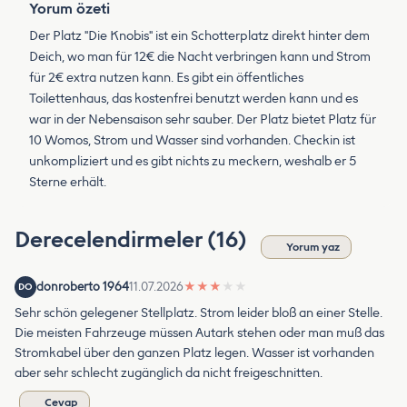
Yorum özeti
Der Platz "Die Knobis" ist ein Schotterplatz direkt hinter dem
Deich, wo man für 12€ die Nacht verbringen kann und Strom
für 2€ extra nutzen kann. Es gibt ein öffentliches
Toilettenhaus, das kostenfrei benutzt werden kann und es
war in der Nebensaison sehr sauber. Der Platz bietet Platz für
10 Womos, Strom und Wasser sind vorhanden. Checkin ist
unkompliziert und es gibt nichts zu meckern, weshalb er 5
Sterne erhält.
Derecelendirmeler (16)
Yorum yaz
donroberto 1964
11.07.2026
★
★
★
★
★
DO
Sehr schön gelegener Stellplatz. Strom leider bloß an einer Stelle.
Die meisten Fahrzeuge müssen Autark stehen oder man muß das
Stromkabel über den ganzen Platz legen. Wasser ist vorhanden
aber sehr schlecht zugänglich da nicht freigeschnitten.
Cevap