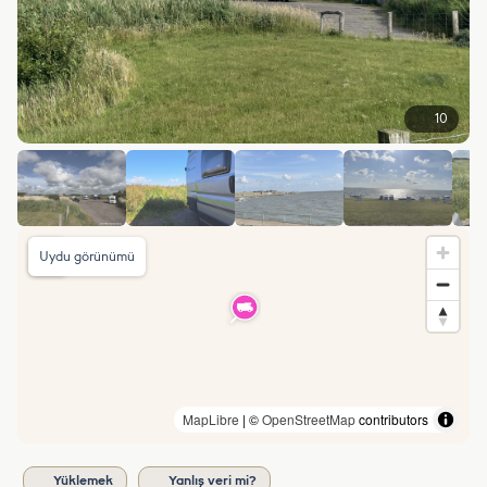
10
Uydu görünümü
MapLibre
| ©
OpenStreetMap
contributors
Yüklemek
Yanlış veri mi?