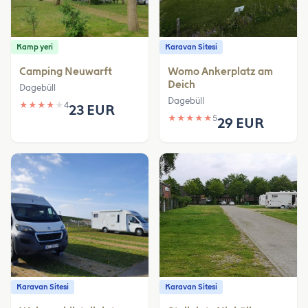
Kamp yeri
Karavan Sitesi
Camping Neuwarft
Womo Ankerplatz am
Deich
Dagebüll
Dagebüll
★
★
★
★
★
4
23 EUR
★
★
★
★
★
5
29 EUR
Karavan Sitesi
Karavan Sitesi