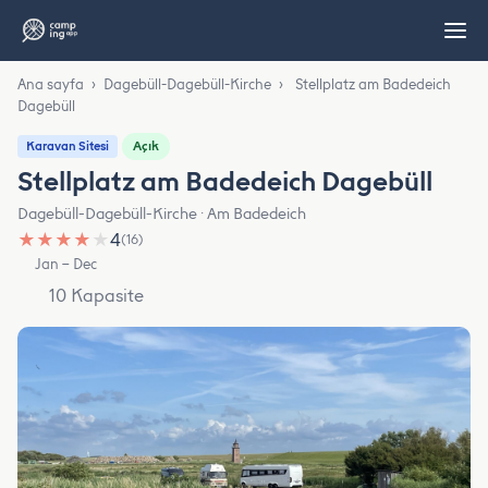
Ana sayfa
›
Dagebüll-Dagebüll-Kirche
›
Stellplatz am Badedeich
Dagebüll
Açık
Karavan Sitesi
Stellplatz am Badedeich Dagebüll
Dagebüll-Dagebüll-Kirche · Am Badedeich
★
★
★
★
★
4
(16)
Jan – Dec
10 Kapasite