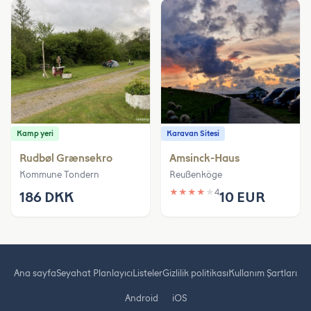
Kamp yeri
Karavan Sitesi
Rudbøl Grænsekro
Amsinck-Haus
Kommune Tondern
Reußenköge
★
★
★
★
★
4
186 DKK
10 EUR
Ana sayfa
Seyahat Planlayıcı
Listeler
Gizlilik politikası
Kullanım Şartları
Android
iOS