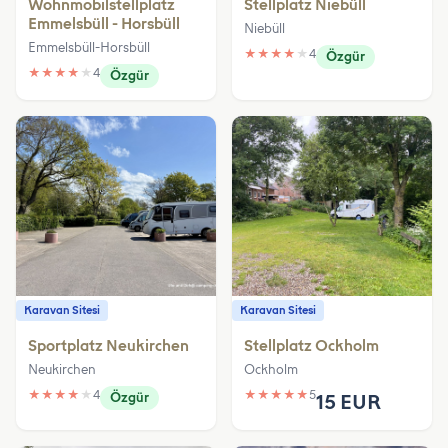
Wohnmobilstellplatz
Stellplatz Niebüll
Emmelsbüll - Horsbüll
Niebüll
Emmelsbüll-Horsbüll
★
★
★
★
★
4
Özgür
★
★
★
★
★
4
Özgür
Karavan Sitesi
Karavan Sitesi
Sportplatz Neukirchen
Stellplatz Ockholm
Neukirchen
Ockholm
★
★
★
★
★
4
★
★
★
★
★
5
Özgür
15 EUR