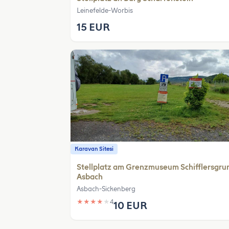
Leinefelde-Worbis
15 EUR
Karavan Sitesi
Stellplatz am Grenzmuseum Schifflersgru
Asbach
Asbach-Sickenberg
★
★
★
★
★
4
10 EUR