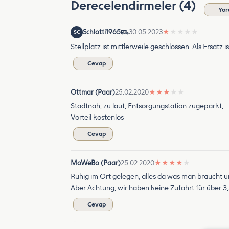
Derecelendirmeler (4)
Yor
Schlotti1965
30.05.2023
★
★
★
★
★
SC
Stellplatz ist mittlerweile geschlossen. Als Ersatz
Cevap
Ottmar (Paar)
25.02.2020
★
★
★
★
★
Stadtnah, zu laut, Entsorgungstation zugeparkt,
Vorteil kostenlos
Cevap
MoWeBo (Paar)
25.02.2020
★
★
★
★
★
Ruhig im Ort gelegen, alles da was man braucht un
Aber Achtung, wir haben keine Zufahrt für über 3
Cevap