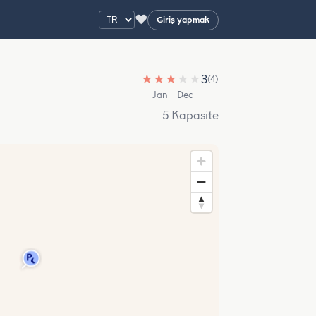
♥
Giriş yapmak
★
★
★
★
★
3
(4)
Jan – Dec
5 Kapasite