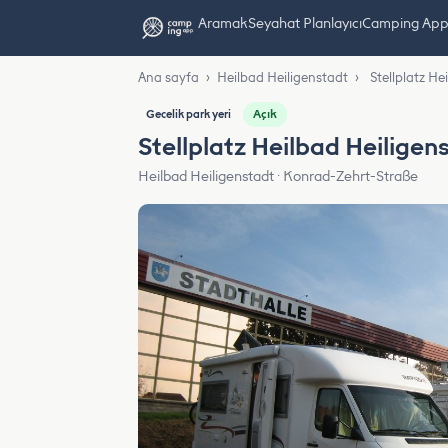
Aramak
Seyahat Planlayıcı
Camping App L
Ana sayfa
›
Heilbad Heiligenstadt
›
Stellplatz He
Açık
Gecelik park yeri
Stellplatz Heilbad Heiligen
Heilbad Heiligenstadt · Konrad-Zehrt-Straße