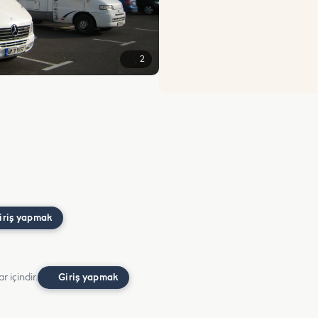
2
iriş yapmak
r içindir.
Giriş yapmak