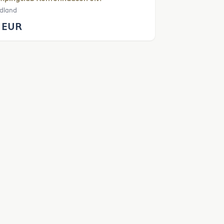
edland
 EUR