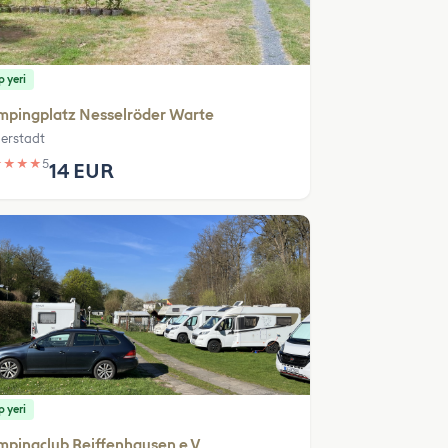
 yeri
mpingplatz Nesselröder Warte
erstadt
★
★
★
★
5
14 EUR
 yeri
pingclub Reiffenhausen e.V.