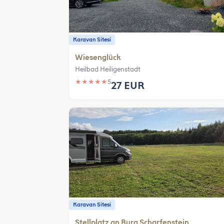
Karavan Sitesi
Wiesenglück
Heilbad Heiligenstadt
★
★
★
★
★
5
27 EUR
Karavan Sitesi
Stellplatz an Burg Scharfenstein