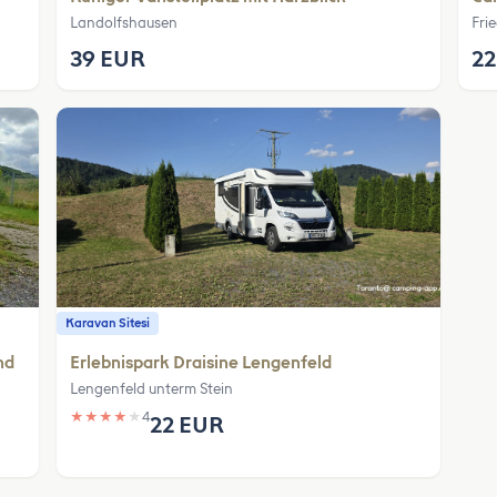
Landolfshausen
Fri
39 EUR
22
Karavan Sitesi
nd
Erlebnispark Draisine Lengenfeld
Lengenfeld unterm Stein
★
★
★
★
★
4
22 EUR