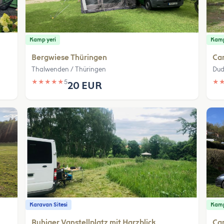
Kamp yeri
Kamp
Bergwiese Thüringen
Ca
Thalwenden / Thüringen
Dud
★
★
★
★
★
5
★
20 EUR
Karavan Sitesi
Kamp
Ruhiger Vanstellplatz mit Harzblick
Cam