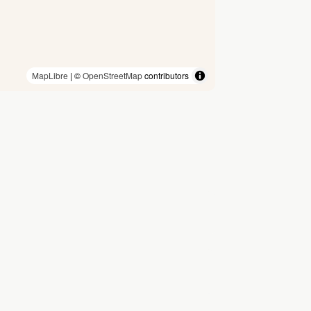
MapLibre
| ©
OpenStreetMap
contributors