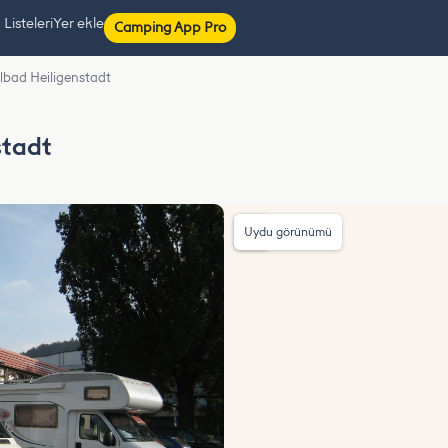
isteleri
Yer ekle
Camping App Pro
ilbad Heiligenstadt
stadt
Uydu görünümü