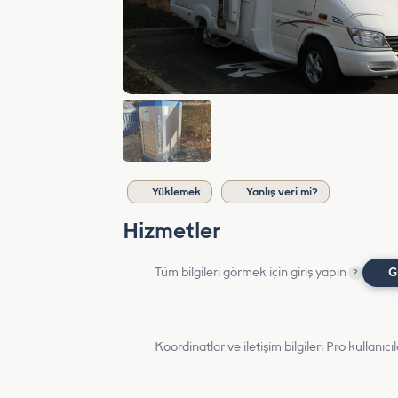
Yüklemek
Yanlış veri mi?
Hizmetler
Tüm bilgileri görmek için giriş yapın
G
?
Koordinatlar ve iletişim bilgileri Pro kullanıcıla