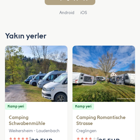
Android
iOS
Yakın yerler
Kamp yeri
Kamp yeri
Camping
Camping Romantische
Schwabenmühle
Strasse
Weikersheim - Laudenbach
Creglingen
★
★
★
★
★
5
★
★
★
★
★
4