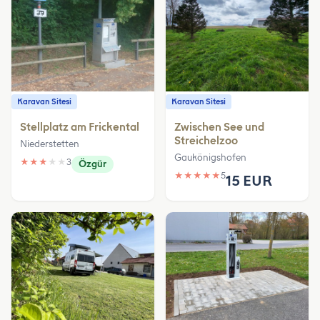
Karavan Sitesi
Karavan Sitesi
Stellplatz am Frickental
Zwischen See und
Streichelzoo
Niederstetten
Gaukönigshofen
★
★
★
★
★
3
Özgür
★
★
★
★
★
5
15 EUR