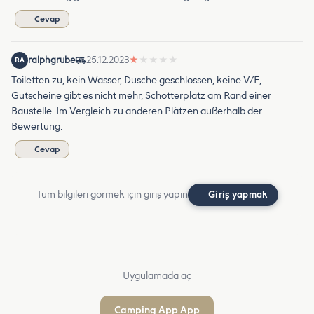
Cevap
ralphgrube
25.12.2023
★
★
★
★
★
RA
Toiletten zu, kein Wasser, Dusche geschlossen, keine V/E,
Gutscheine gibt es nicht mehr, Schotterplatz am Rand einer
Baustelle. Im Vergleich zu anderen Plätzen außerhalb der
Bewertung.
Cevap
Tüm bilgileri görmek için giriş yapın
Giriş yapmak
Uygulamada aç
Camping App App