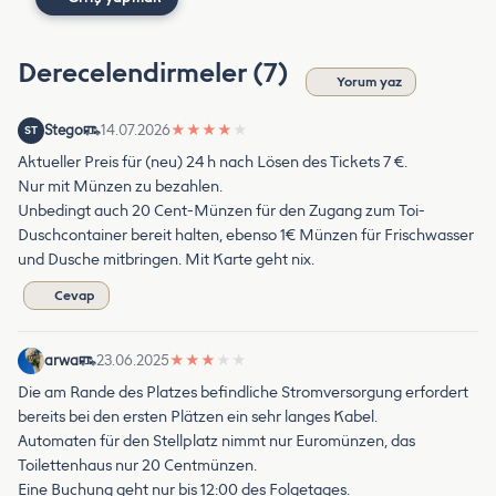
Derecelendirmeler (7)
Yorum yaz
Stego
14.07.2026
★
★
★
★
★
ST
Aktueller Preis für (neu) 24 h nach Lösen des Tickets 7 €.
Nur mit Münzen zu bezahlen.
Unbedingt auch 20 Cent-Münzen für den Zugang zum Toi-
Duschcontainer bereit halten, ebenso 1€ Münzen für Frischwasser
und Dusche mitbringen. Mit Karte geht nix.
Cevap
arwa
23.06.2025
★
★
★
★
★
Die am Rande des Platzes befindliche Stromversorgung erfordert
bereits bei den ersten Plätzen ein sehr langes Kabel.
Automaten für den Stellplatz nimmt nur Euromünzen, das
Toilettenhaus nur 20 Centmünzen.
Eine Buchung geht nur bis 12:00 des Folgetages.