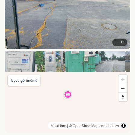
12
Uydu görünümü
MapLibre
| ©
OpenStreetMap
contributors