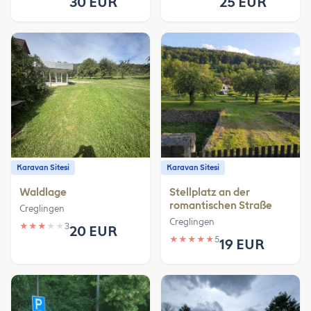
30 EUR
25 EUR
Karavan Sitesi
Karavan Sitesi
Waldlage
Stellplatz an der
romantischen Straße
Creglingen
Creglingen
★
★
★
★
★
3
20 EUR
★
★
★
★
★
5
19 EUR