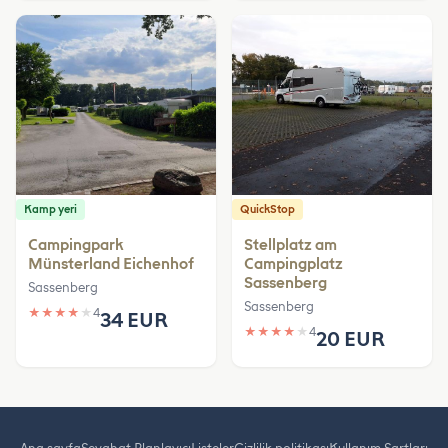
Kamp yeri
QuickStop
Campingpark
Stellplatz am
Münsterland Eichenhof
Campingplatz
Sassenberg
Sassenberg
Sassenberg
★
★
★
★
★
4
34 EUR
★
★
★
★
★
4
20 EUR