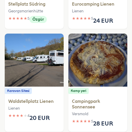
Stellplatz Südring
Eurocamping Lienen
Georgsmarienhütte
Lienen
★
★
★
★
★
5
★
★
★
★
★
5
Özgür
24 EUR
Karavan Sitesi
Kamp yeri
Waldstellplatz Lienen
Campingpark
Sonnensee
Lienen
Versmold
★
★
★
★
★
4
20 EUR
★
★
★
★
★
5
28 EUR