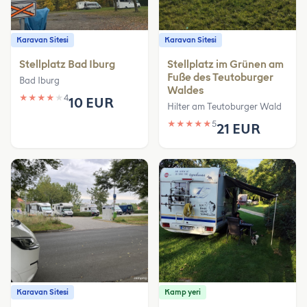
Karavan Sitesi
Karavan Sitesi
Stellplatz Bad Iburg
Stellplatz im Grünen am
Fuße des Teutoburger
Bad Iburg
Waldes
★
★
★
★
★
4
10 EUR
Hilter am Teutoburger Wald
★
★
★
★
★
5
21 EUR
Karavan Sitesi
Kamp yeri