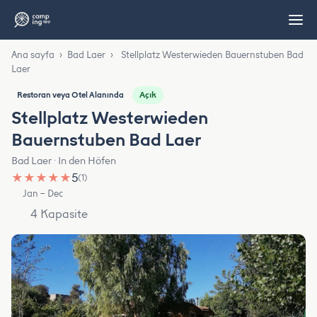
Ana sayfa
›
Bad Laer
›
Stellplatz Westerwieden Bauernstuben Bad
Laer
Açık
Restoran veya Otel Alanında
Stellplatz Westerwieden
Bauernstuben Bad Laer
Bad Laer · In den Höfen
★
★
★
★
★
5
(1)
Jan – Dec
4 Kapasite