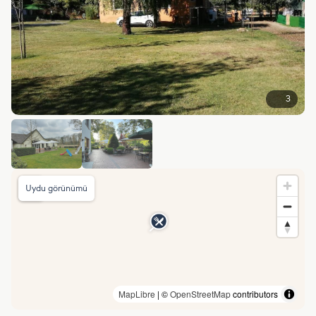
3
Uydu görünümü
MapLibre
| ©
OpenStreetMap
contributors