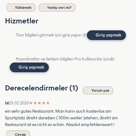
Yüklemek
Yanlış veri mi?
Hizmetler
Tüm bilgileri görmek için giriş yapın
Giriş yapmak
?
Koordinatlar ve iletişim bilgileri Pro kullanıcılar içindir.
Giriş yapmak
Derecelendirmeler (1)
Yorum yaz
Isi
25.02.2020
★
★
★
★
★
ein sehr gutes Restaurant. Man kann auch kostenlos am
Sportplatz direkt daneben ( 100m weiter )stehen, direkt am
Restaurant ist es nicht so schön. Absolut empfehlenswert !
Cevap