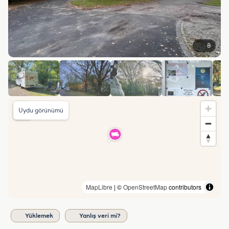
8
Uydu görünümü
MapLibre
| ©
OpenStreetMap
contributors
Yüklemek
Yanlış veri mi?