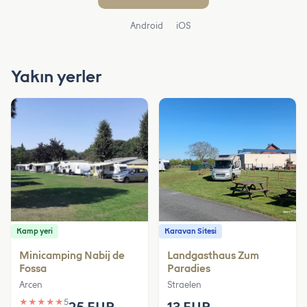
Android
iOS
Yakın yerler
Kamp yeri
Karavan Sitesi
Minicamping Nabij de
Landgasthaus Zum
Fossa
Paradies
Arcen
Straelen
★
★
★
★
★
5
25 EUR
13 EUR