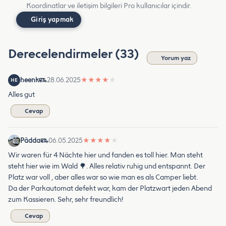
Koordinatlar ve iletişim bilgileri Pro kullanıcılar içindir.
Giriş yapmak
Derecelendirmeler (33)
Yorum yaz
heenk
28.06.2025
★
★
★
★
★
HE
Alles gut
Cevap
Pädda
06.05.2025
★
★
★
★
★
Wir waren für 4 Nächte hier und fanden es toll hier. Man steht
steht hier wie im Wald 🌳. Alles relativ ruhig und entspannt. Der
Platz war voll , aber alles war so wie man es als Camper liebt.
Da der Parkautomat defekt war, kam der Platzwart jeden Abend
zum Kassieren. Sehr, sehr freundlich!
Cevap