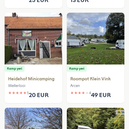
Kamp yeri
Kamp yeri
Heidehof Minicamping
Roompot Klein Vink
Wellerlooi
Arcen
★
★
★
★
★
5
★
★
★
★
★
4
20 EUR
49 EUR