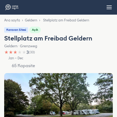
Ana sayfa
›
Geldern
›
Stellplatz am Freibad Geldern
Açık
Karavan Sitesi
Stellplatz am Freibad Geldern
Geldern · Grenzweg
★
★
★
★
★
3
(33)
Jan – Dec
65 Kapasite