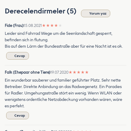
Derecelendirmeler (5)
Yorum yaz
Fide (Frau)
15.08.2021
★
★
★
★
★
Leider sind Fahrrad Wege um die Seenlandschaft gesperrt,
befinden sich in flutung.
Bis auf dem Lärm der Bundesstraße aber für eine Nacht ist es ok.
Cevap
Falk (Ehepaar ohne Tiere)
19.07.2020
★
★
★
★
★
Ein wunderbar sauberer und familier geführter Platz. Sehr nette
Betreiber. Direkte Anbindung an das Radwegenetz. Ein Paradies
für Radler. Umgehungsstraße stört ein wenig. Wenn WLAN oder
wenigstens ordentliche Netzabdeckung vorhanden wären, wäre
es perfekt.
Cevap