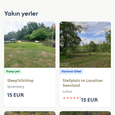
Yakın yerler
Kamp yeri
Karavan Sitesi
Sleep%Schtop
Stellplatz im Lausitzer
Seenland
Spremberg
Lohsa
15 EUR
★
★
★
★
★
5
15 EUR