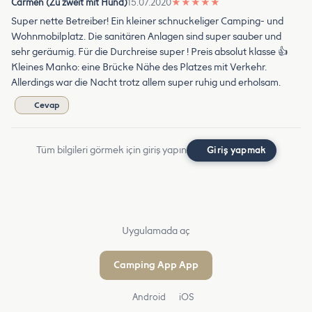
Carmen (Zu zweit mit Hund)
15.07.2020
★
★
★
★
★
Super nette Betreiber! Ein kleiner schnuckeliger Camping- und
Wohnmobilplatz. Die sanitären Anlagen sind super sauber und
sehr geräumig. Für die Durchreise super ! Preis absolut klasse 👍
Kleines Manko: eine Brücke Nähe des Platzes mit Verkehr.
Allerdings war die Nacht trotz allem super ruhig und erholsam.
Cevap
Tüm bilgileri görmek için giriş yapın
Giriş yapmak
Uygulamada aç
Camping App App
Android
iOS