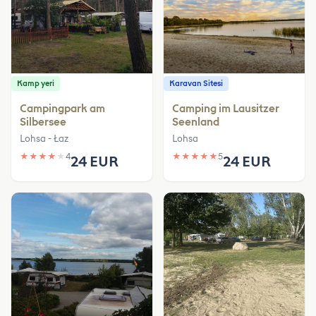
Kamp yeri
Karavan Sitesi
Campingpark am
Camping im Lausitzer
Silbersee
Seenland
Lohsa - Łaz
Lohsa
★
★
★
★
★
4
★
★
★
★
★
5
24 EUR
24 EUR