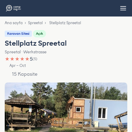
Ana sayfa
›
Spreetal
›
Stellplatz Spreetal
Açık
Karavan Sitesi
Stellplatz Spreetal
Spreetal · Werkstrasse
★
★
★
★
★
5
(5)
Apr – Oct
15 Kapasite