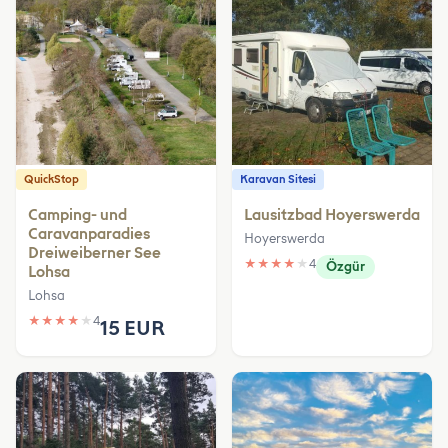
QuickStop
Karavan Sitesi
Camping- und
Lausitzbad Hoyerswerda
Caravanparadies
Hoyerswerda
Dreiweiberner See
★
★
★
★
★
4
Özgür
Lohsa
Lohsa
★
★
★
★
★
4
15 EUR