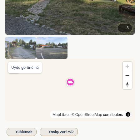
3
Uydu görünümü
MapLibre
| ©
OpenStreetMap
contributors
Yüklemek
Yanlış veri mi?