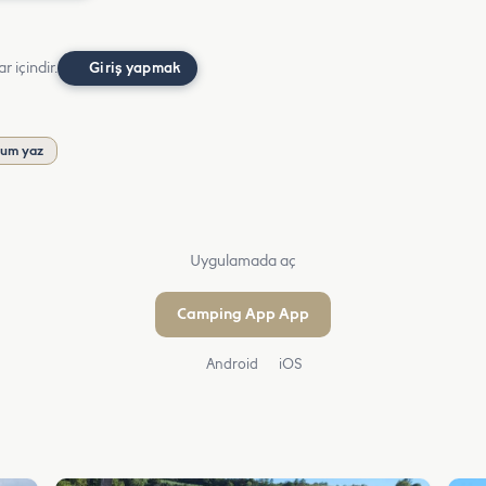
r içindir.
Giriş yapmak
rum yaz
Uygulamada aç
Camping App App
Android
iOS