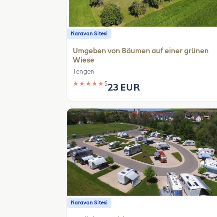
Karavan Sitesi
Umgeben von Bäumen auf einer grünen
Wiese
Tengen
★
★
★
★
★
5
23 EUR
Karavan Sitesi