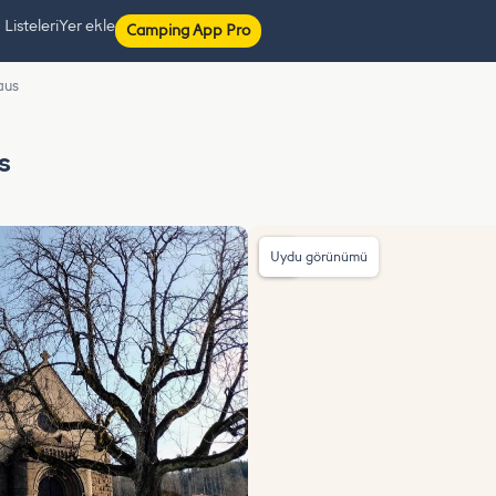
isteleri
Yer ekle
Camping App Pro
aus
s
Uydu görünümü