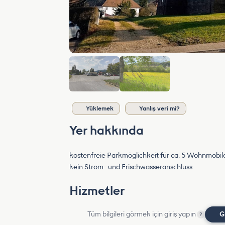
Yüklemek
Yanlış veri mi?
Yer hakkında
kostenfreie Parkmöglichkeit für ca. 5 Wohnmobile
kein Strom- und Frischwasseranschluss.
Hizmetler
Tüm bilgileri görmek için giriş yapın
G
?