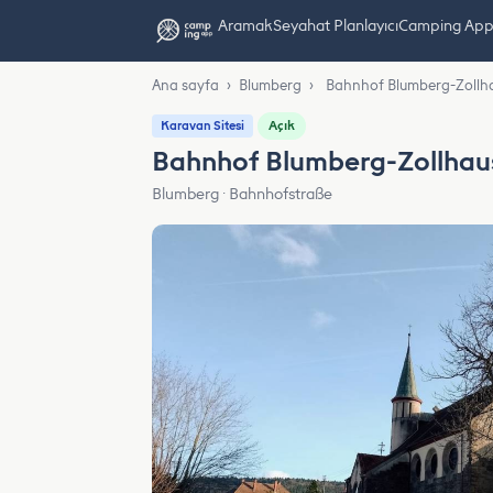
Aramak
Seyahat Planlayıcı
Camping App L
Ana sayfa
›
Blumberg
›
Bahnhof Blumberg-Zollh
Açık
Karavan Sitesi
Bahnhof Blumberg-Zollhau
Blumberg · Bahnhofstraße