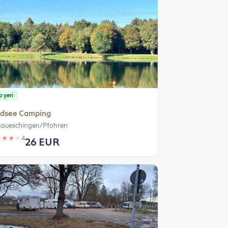
 yeri
edsee Camping
aueschingen/Pfohren
★
★
★
★
4
26 EUR