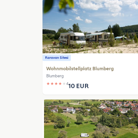
Karavan Sitesi
Wohnmobilstellplatz Blumberg
Blumberg
★
★
★
★
★
4
10 EUR