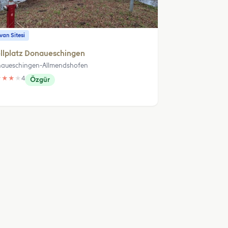
an Sitesi
llplatz Donaueschingen
aueschingen-Allmendshofen
★
★
★
★
4
Özgür