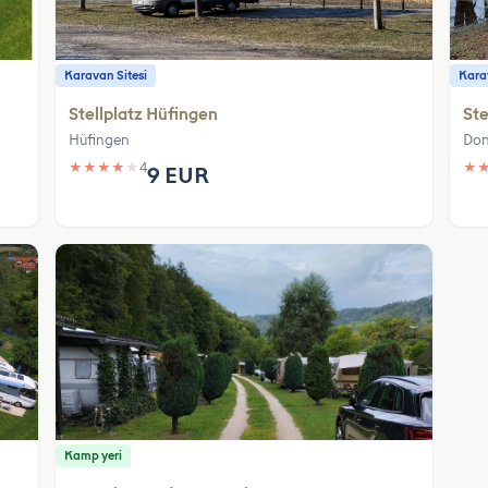
Karavan Sitesi
Karav
Stellplatz Hüfingen
Ste
Hüfingen
Don
★
★
★
★
★
4
★
9 EUR
Kamp yeri