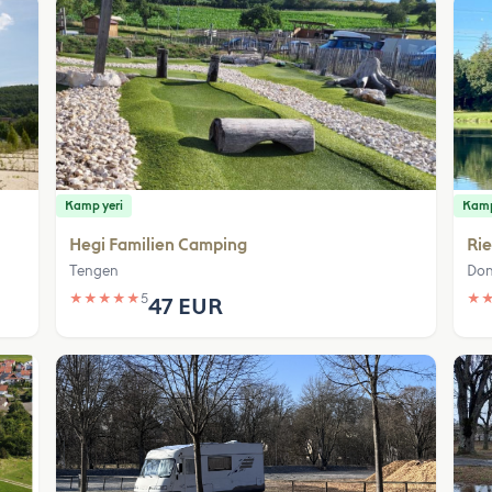
Kamp yeri
Kamp
Hegi Familien Camping
Ri
Tengen
Don
★
★
★
★
★
5
★
47 EUR