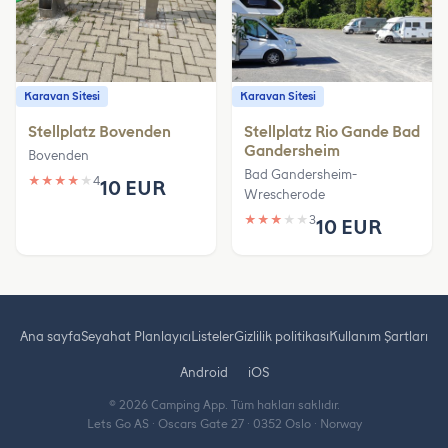
Karavan Sitesi
Karavan Sitesi
Stellplatz Bovenden
Stellplatz Rio Gande Bad
Gandersheim
Bovenden
Bad Gandersheim-
★
★
★
★
★
4
10 EUR
Wrescherode
★
★
★
★
★
3
10 EUR
Ana sayfa
Seyahat Planlayıcı
Listeler
Gizlilik politikası
Kullanım Şartları
Android
iOS
© 2026 Camping App. Tüm hakları saklıdır.
Lets Go AS · Oscars Gate 27 · 0352 Oslo · Norway