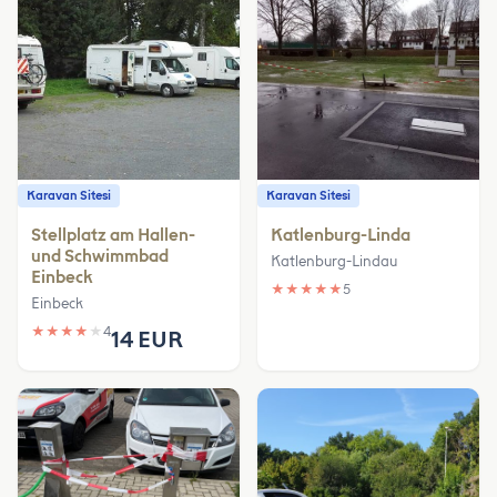
Karavan Sitesi
Karavan Sitesi
Stellplatz am Hallen-
Katlenburg-Linda
und Schwimmbad
Katlenburg-Lindau
Einbeck
★
★
★
★
★
5
Einbeck
★
★
★
★
★
4
14 EUR