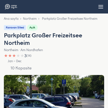
Ana sayfa
›
Northeim
›
Parkplatz Großer Freizeitsee Northeim
Açık
Karavan Sitesi
Parkplatz Großer Freizeitsee
Northeim
Northeim · Am Nordhafen
★
★
★
★
★
3
(14)
Jan – Dec
10 Kapasite