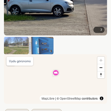
3
Uydu görünümü
MapLibre
| ©
OpenStreetMap
contributors