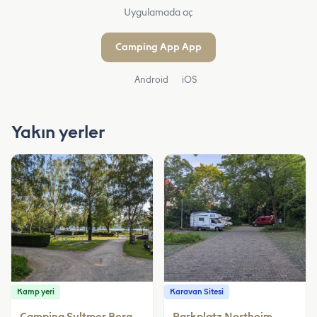
Uygulamada aç
Camping App App
Android
iOS
Yakın yerler
Kamp yeri
Karavan Sitesi
Camping Sultmer Berg
Parkplatz Northeim