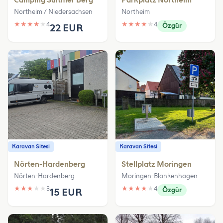
Northeim / Niedersachsen
Northeim
★
★
★
★
★
4
★
★
★
★
★
4
22 EUR
Özgür
Karavan Sitesi
Karavan Sitesi
Nörten-Hardenberg
Stellplatz Moringen
Nörten-Hardenberg
Moringen-Blankenhagen
★
★
★
★
★
3
★
★
★
★
★
4
15 EUR
Özgür