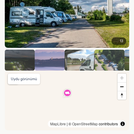
13
Uydu görünümü
MapLibre
| ©
OpenStreetMap
contributors