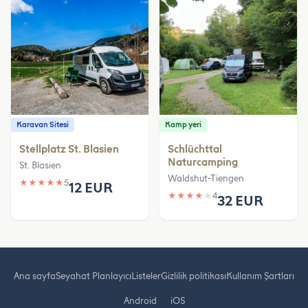
Karavan Sitesi
Kamp yeri
Stellplatz St. Blasien
Schlüchttal
Naturcamping
St. Blasien
Waldshut-Tiengen
★
★
★
★
★
5
12 EUR
★
★
★
★
★
4
32 EUR
Ana sayfa
Seyahat Planlayıcı
Listeler
Gizlilik politikası
Kullanım Şartları
Android
iOS