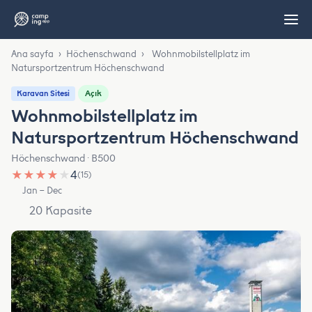
Ana sayfa
›
Höchenschwand
›
Wohnmobilstellplatz im
Natursportzentrum Höchenschwand
Açık
Karavan Sitesi
Wohnmobilstellplatz im
Natursportzentrum Höchenschwand
Höchenschwand · B500
★
★
★
★
★
4
(15)
Jan – Dec
20 Kapasite