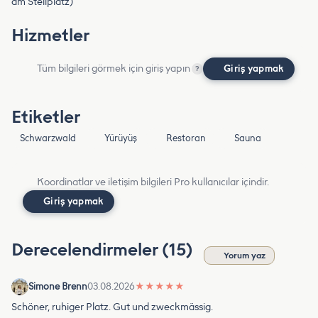
am Stellplatz)
Hizmetler
Tüm bilgileri görmek için giriş yapın
Giriş yapmak
?
Etiketler
Schwarzwald
Yürüyüş
Restoran
Sauna
Koordinatlar ve iletişim bilgileri Pro kullanıcılar içindir.
Giriş yapmak
Derecelendirmeler (15)
Yorum yaz
Simone Brenn
03.08.2026
★
★
★
★
★
Schöner, ruhiger Platz. Gut und zweckmässig.