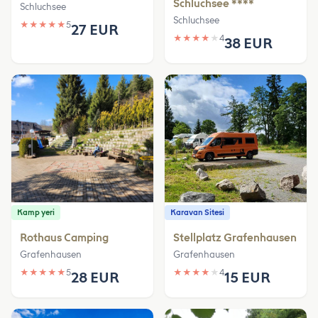
Schluchsee ****
Schluchsee
Schluchsee
★
★
★
★
★
5
27 EUR
★
★
★
★
★
4
38 EUR
Kamp yeri
Karavan Sitesi
Rothaus Camping
Stellplatz Grafenhausen
Grafenhausen
Grafenhausen
★
★
★
★
★
5
★
★
★
★
★
4
28 EUR
15 EUR