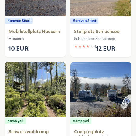
Karavan Sitesi
Karavan Sitesi
Mobilstellplatz Häusern
Stellplatz Schluchsee
Häusern
Schluchsee-Schluchsee
★
★
★
★
★
4
10 EUR
12 EUR
Kamp yeri
Kamp yeri
Schwarzwaldcamp
Campingplatz