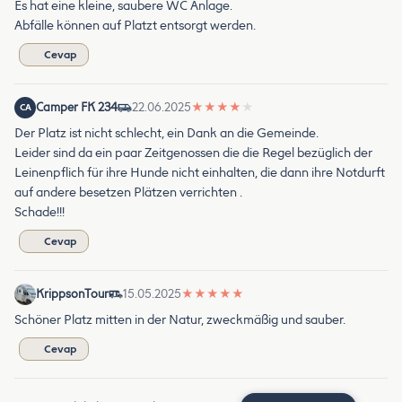
Es hat eine kleine, saubere WC Anlage.
Abfälle können auf Platzt entsorgt werden.
Cevap
Camper FK 234
22.06.2025
★
★
★
★
★
CA
Der Platz ist nicht schlecht, ein Dank an die Gemeinde.
Leider sind da ein paar Zeitgenossen die die Regel bezüglich der
Leinenpflich für ihre Hunde nicht einhalten, die dann ihre Notdurft
auf andere besetzen Plätzen verrichten .
Schade!!!
Cevap
KrippsonTour
15.05.2025
★
★
★
★
★
Schöner Platz mitten in der Natur, zweckmäßig und sauber.
Cevap