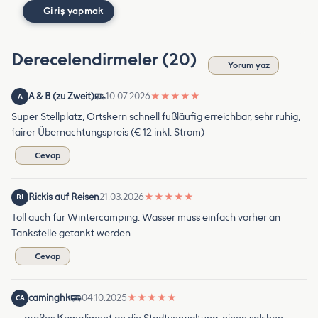
Giriş yapmak
Derecelendirmeler (20)
Yorum yaz
A & B (zu Zweit)
10.07.2026
★
★
★
★
★
A
Super Stellplatz, Ortskern schnell fußläufig erreichbar, sehr ruhig,
fairer Übernachtungspreis (€ 12 inkl. Strom)
Cevap
Rickis auf Reisen
21.03.2026
★
★
★
★
★
RI
Toll auch für Wintercamping. Wasser muss einfach vorher an
Tankstelle getankt werden.
Cevap
caminghk
04.10.2025
★
★
★
★
★
CA