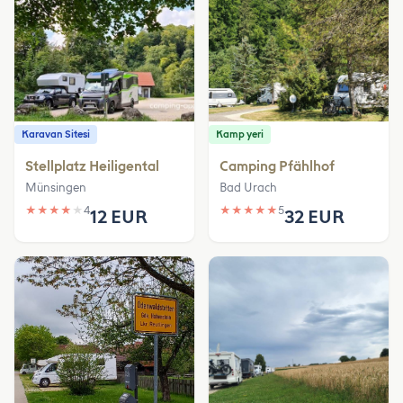
Karavan Sitesi
Kamp yeri
Stellplatz Heiligental
Camping Pfählhof
Münsingen
Bad Urach
★
★
★
★
★
4
★
★
★
★
★
5
12 EUR
32 EUR