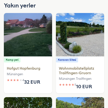
Yakın yerler
Kamp yeri
Karavan Sitesi
Hofgut Hopfenburg
Wohnmobilstellplatz
Trailfingen-Gruorn
Münsingen
Münsingen Trailfingen
★
★
★
★
★
4
32 EUR
★
★
★
★
★
5
10 EUR