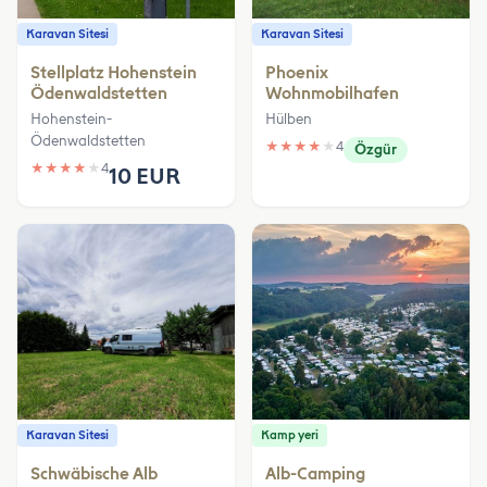
Karavan Sitesi
Karavan Sitesi
Stellplatz Hohenstein
Phoenix
Ödenwaldstetten
Wohnmobilhafen
Hohenstein-
Hülben
Ödenwaldstetten
★
★
★
★
★
4
Özgür
★
★
★
★
★
4
10 EUR
Karavan Sitesi
Kamp yeri
Schwäbische Alb
Alb-Camping