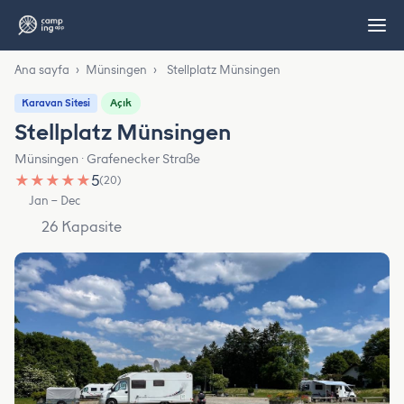
Ana sayfa
›
Münsingen
›
Stellplatz Münsingen
Açık
Karavan Sitesi
Stellplatz Münsingen
Münsingen · Grafenecker Straße
★
★
★
★
★
5
(20)
Jan – Dec
26 Kapasite