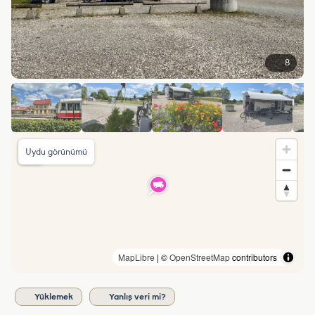
8
Uydu görünümü
MapLibre
| ©
OpenStreetMap
contributors
Yüklemek
Yanlış veri mi?