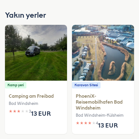
Yakın yerler
Kamp yeri
Karavan Sitesi
Camping am Freibad
PhoeniX-
Reisemobilhafen Bad
Bad Windsheim
Windsheim
★
★
★
★
★
3
13 EUR
Bad Windsheim-Külsheim
★
★
★
★
★
4
13 EUR