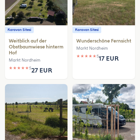
Karavan Sitesi
Karavan Sitesi
Weitblick auf der
Wunderschöne Fernsicht
Obstbaumwiese hinterm
Markt Nordheim
Hof
★
★
★
★
★
5
17 EUR
Markt Nordheim
★
★
★
★
★
5
27 EUR