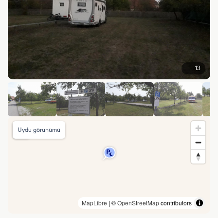
13
Uydu görünümü
MapLibre
| ©
OpenStreetMap
contributors