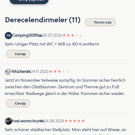
Derecelendirmeler (11)
Yorum yaz
Camping0039
30.07.2026
★
★
★
★
★
CA
Sehr ruhiger Platz mit WC + WB ca. 80 m entfernt.
Cevap
Mücken
14.11.2025
★
★
★
★
★
Jetzt im November teilweise sumpfig. Im Sommer sicher herrlich
zwischen den Obstbäumen. Zentrum und Therme gut zu Fuß
erreichbar. Radwege gleich in der Nähe. Kommen sicher wieder.
Cevap
hasi.womo.tour
16.08.2024
★
★
★
★
★
Sehr schöner städtischer Stellplatz. Man steht hier auf Wiese, an