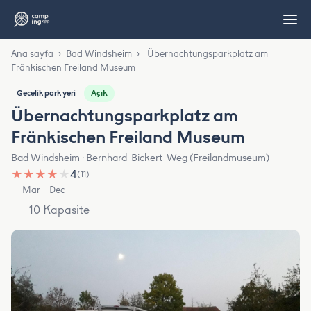
Ana sayfa
›
Bad Windsheim
›
Übernachtungsparkplatz am
Fränkischen Freiland Museum
Açık
Gecelik park yeri
Übernachtungsparkplatz am
Fränkischen Freiland Museum
Bad Windsheim · Bernhard-Bickert-Weg (Freilandmuseum)
★
★
★
★
★
4
(11)
Mar – Dec
10 Kapasite