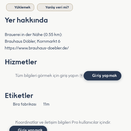
Yüklemek
Yanlış veri mi?
Yer hakkında
Brauerei in der Nähe (0.55 km):
Brauhaus Döbler, Kornmarkt 6
https://www.brauhaus-doebler.de/
Hizmetler
Tüm bilgileri görmek için giriş yapın
Giriş yapmak
?
Etiketler
Bira fabrikası
11m
Koordinatlar ve iletişim bilgileri Pro kullanıcılar içindir.
Giriş yapmak