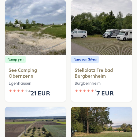
Kamp yeri
Karavan Sitesi
See Camping
Stellplatz Freibad
Obernzenn
Burgbernheim
Egenhausen
Burgbernheim
★
★
★
★
★
4
★
★
★
★
★
5
21 EUR
7 EUR