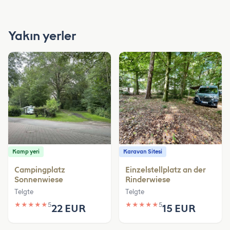
Yakın yerler
Kamp yeri
Karavan Sitesi
Campingplatz
Einzelstellplatz an der
Sonnenwiese
Rinderwiese
Telgte
Telgte
★
★
★
★
★
5
★
★
★
★
★
5
22 EUR
15 EUR