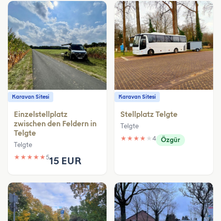
Karavan Sitesi
Karavan Sitesi
Einzelstellplatz
Stellplatz Telgte
zwischen den Feldern in
Telgte
Telgte
★
★
★
★
★
4
Özgür
Telgte
★
★
★
★
★
5
15 EUR