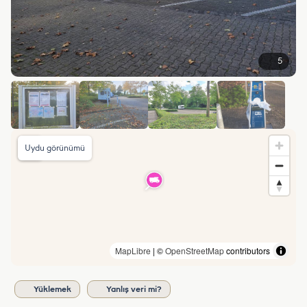
5
Uydu görünümü
MapLibre
| ©
OpenStreetMap
contributors
Yüklemek
Yanlış veri mi?