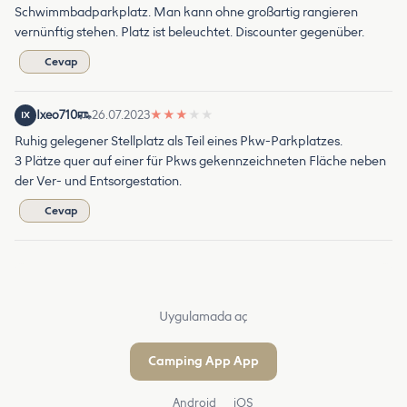
Schwimmbadparkplatz. Man kann ohne großartig rangieren
vernünftig stehen. Platz ist beleuchtet. Discounter gegenüber.
Cevap
Ixeo710
26.07.2023
★
★
★
★
★
IX
Ruhig gelegener Stellplatz als Teil eines Pkw-Parkplatzes.
3 Plätze quer auf einer für Pkws gekennzeichneten Fläche neben
der Ver- und Entsorgestation.
Cevap
Uygulamada aç
Camping App App
Android
iOS