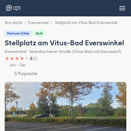
Ana sayfa
›
Everswinkel
›
Stellplatz am Vitus-Bad Everswinkel
Açık
Karavan Sitesi
Stellplatz am Vitus-Bad Everswinkel
Everswinkel · Alverskirchener Straße (Vitus-Bad und Saunadorf)
★
★
★
★
★
4
(2)
Jan – Dec
3 Kapasite