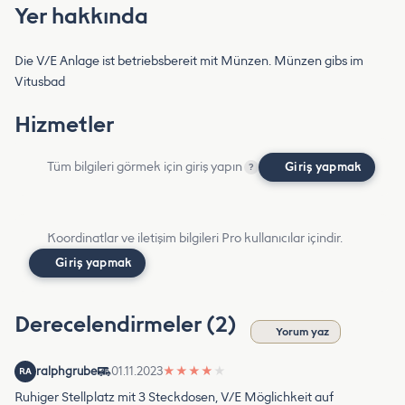
Yer hakkında
Die V/E Anlage ist betriebsbereit mit Münzen. Münzen gibs im
Vitusbad
Hizmetler
Tüm bilgileri görmek için giriş yapın
Giriş yapmak
?
Koordinatlar ve iletişim bilgileri Pro kullanıcılar içindir.
Giriş yapmak
Derecelendirmeler (2)
Yorum yaz
ralphgrube
01.11.2023
★
★
★
★
★
RA
Ruhiger Stellplatz mit 3 Steckdosen, V/E Möglichkeit auf