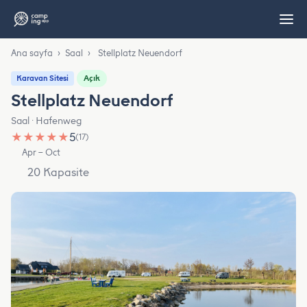
Ana sayfa
›
Saal
›
Stellplatz Neuendorf
Açık
Karavan Sitesi
Stellplatz Neuendorf
Saal · Hafenweg
★
★
★
★
★
5
(17)
Apr – Oct
20 Kapasite