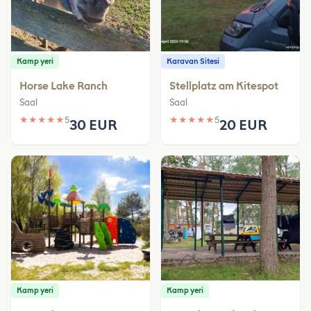
Kamp yeri
Karavan Sitesi
Horse Lake Ranch
Stellplatz am Kitespot
Saal
Saal
★
★
★
★
★
5
★
★
★
★
★
5
30 EUR
20 EUR
Kamp yeri
Kamp yeri