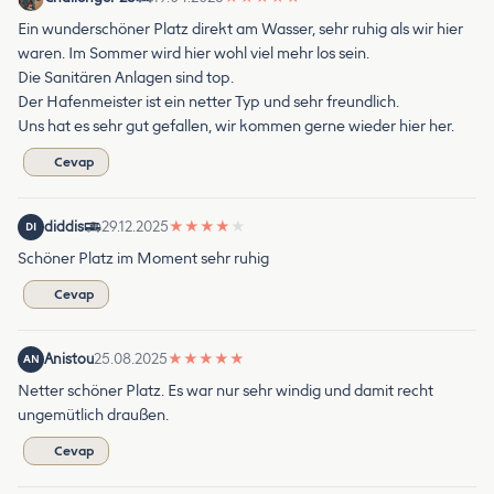
Ein wunderschöner Platz direkt am Wasser, sehr ruhig als wir hier
waren. Im Sommer wird hier wohl viel mehr los sein.
Die Sanitären Anlagen sind top.
Der Hafenmeister ist ein netter Typ und sehr freundlich.
Uns hat es sehr gut gefallen, wir kommen gerne wieder hier her.
Cevap
diddis
29.12.2025
★
★
★
★
★
DI
Schöner Platz im Moment sehr ruhig
Cevap
Anistou
25.08.2025
★
★
★
★
★
AN
Netter schöner Platz. Es war nur sehr windig und damit recht
ungemütlich draußen.
Cevap