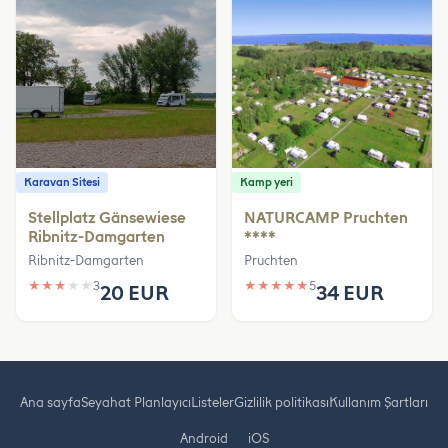
Karavan Sitesi
Kamp yeri
Stellplatz Gänsewiese
NATURCAMP Pruchten
Ribnitz-Damgarten
****
Ribnitz-Damgarten
Pruchten
★
★
★
★
★
3
★
★
★
★
★
5
20 EUR
34 EUR
Ana sayfa
Seyahat Planlayıcı
Listeler
Gizlilik politikası
Kullanım Şartları
Android
iOS