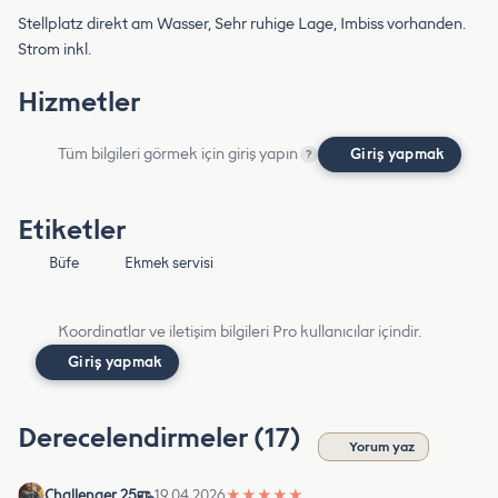
Stellplatz direkt am Wasser, Sehr ruhige Lage, Imbiss vorhanden.
Strom inkl.
Hizmetler
Tüm bilgileri görmek için giriş yapın
Giriş yapmak
?
Etiketler
Büfe
Ekmek servisi
Koordinatlar ve iletişim bilgileri Pro kullanıcılar içindir.
Giriş yapmak
Derecelendirmeler (17)
Yorum yaz
Challenger 25
19.04.2026
★
★
★
★
★