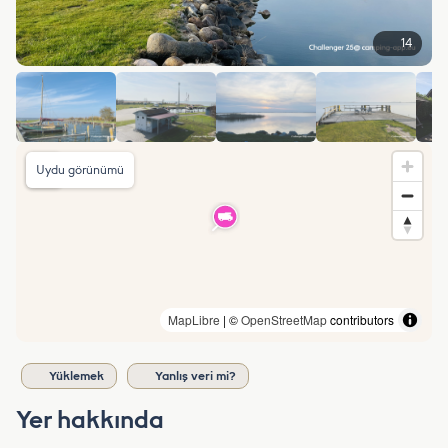
14
Uydu görünümü
MapLibre
| ©
OpenStreetMap
contributors
Yüklemek
Yanlış veri mi?
Yer hakkında