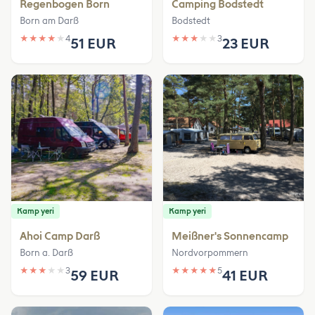
Regenbogen Born
Camping Bodstedt
Born am Darß
Bodstedt
★
★
★
★
★
4
★
★
★
★
★
3
51 EUR
23 EUR
Kamp yeri
Kamp yeri
Ahoi Camp Darß
Meißner's Sonnencamp
Born a. Darß
Nordvorpommern
★
★
★
★
★
3
★
★
★
★
★
5
59 EUR
41 EUR