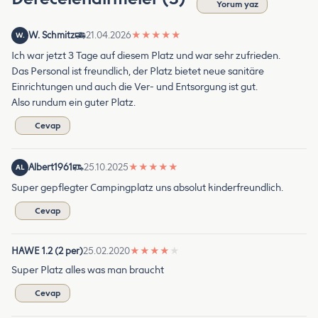
Yorum yaz
W. Schmitz
21.04.2026
★
★
★
★
★
W.
Ich war jetzt 3 Tage auf diesem Platz und war sehr zufrieden.
Das Personal ist freundlich, der Platz bietet neue sanitäre
Einrichtungen und auch die Ver- und Entsorgung ist gut.
Also rundum ein guter Platz.
Cevap
Albert1961
25.10.2025
★
★
★
★
★
AL
Super gepflegter Campingplatz uns absolut kinderfreundlich.
Cevap
HAWE 1.2 (2 per)
25.02.2020
★
★
★
★
★
Super Platz alles was man braucht
Cevap