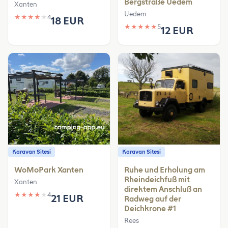
Bergstraße Uedem
Xanten
Uedem
★
★
★
★
★
4
18 EUR
★
★
★
★
★
5
12 EUR
Karavan Sitesi
Karavan Sitesi
WoMoPark Xanten
Ruhe und Erholung am
Rheindeichfuß mit
Xanten
direktem Anschluß an
★
★
★
★
★
4
21 EUR
Radweg auf der
Deichkrone #1
Rees