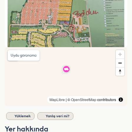
Uydu görünümü
MapLibre
| ©
OpenStreetMap
contributors
Yüklemek
Yanlış veri mi?
Yer hakkında