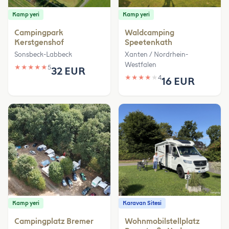
Kamp yeri
Kamp yeri
Campingpark
Waldcamping
Kerstgenshof
Speetenkath
Sonsbeck-Labbeck
Xanten / Nordrhein-
Westfalen
★
★
★
★
★
5
32 EUR
★
★
★
★
★
4
16 EUR
Kamp yeri
Karavan Sitesi
Campingplatz Bremer
Wohnmobilstellplatz