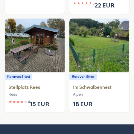
★
★
★
★
★
5
22 EUR
Karavan Sitesi
Karavan Sitesi
Stellplatz Rees
Im Schwalbennest
Rees
Alpen
★
★
★
★
★
4
15 EUR
18 EUR