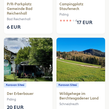
P/R-Parkplatz
Campingplatz
Gemeinde Bad
Staufeneck
Reichenhall
Piding
Bad Reichenhall
★
★
★
★
★
4
17 EUR
6 EUR
Karavan Sitesi
Karavan Sitesi
Der Erberbauer
Wildgehege im
Berchtesgadener Land
Piding
Schneizlreuth
20 EUR