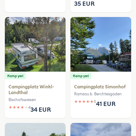
35 EUR
Kamp yeri
Kamp yeri
Campingplatz Winkl-
Campingplatz Simonhof
Landthal
Ramsau b. Berchtesgaden
Bischofswiesen
★
★
★
★
★
5
41 EUR
★
★
★
★
★
4
34 EUR