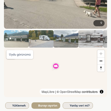
9
Uydu görünümü
MapLibre
| ©
OpenStreetMap
contributors
Yüklemek
Burayı ayırtın
Yanlış veri mi?