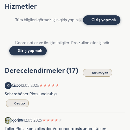
Hizmetler
Tüm bilgileri görmek için giriş yapın
Giriş yapmak
?
Koordinatlar ve iletişim bilgileri Pro kullanıcılar içindir.
Giriş yapmak
Derecelendirmeler (17)
Yorum yaz
Cicco
12.05.2026
★
★
★
★
★
CI
Sehr schöner Platz und ruhig.
Cevap
xjori
12.05.2026
★
★
★
★
★
Toller Platz, kann alles der Vorgängerposts unterstützen.