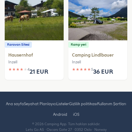
Karavan Sitesi
Kamp yeri
Hausernhof
Camping Lindlbauer
Inzell
Inzell
★
★
★
★
★
4
★
★
★
★
★
5
21 EUR
36 EUR
Ana sayfa
Seyahat Planlayıcı
Listeler
Gizlilik politikası
Kullanım Şartları
Android
iOS
© 2026 Camping App. Tüm hakları saklıdır.
Lets Go AS · Oscars Gate 27 · 0352 Oslo · Norway