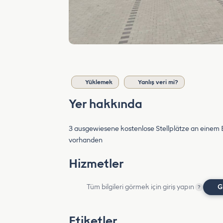
Yüklemek
Yanlış veri mi?
Yer hakkında
3 ausgewiesene kostenlose Stellplätze an einem E
vorhanden
Hizmetler
Tüm bilgileri görmek için giriş yapın
G
?
Etiketler