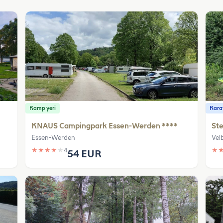
Kamp yeri
Karav
KNAUS Campingpark Essen-Werden ****
Ste
Essen-Werden
Vel
★
★
★
★
★
4
★
54 EUR