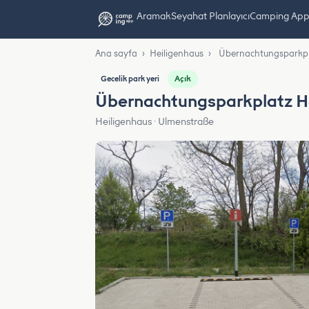
Aramak
Seyahat Planlayıcı
Camping App L
Ana sayfa
›
Heiligenhaus
›
Übernachtungsparkpl
Açık
Gecelik park yeri
Übernachtungsparkplatz H
Heiligenhaus · Ulmenstraße