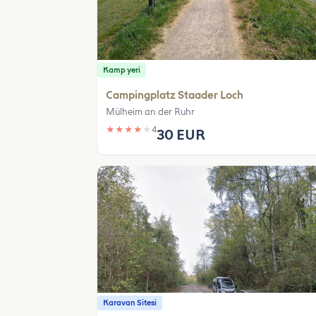
Kamp yeri
Campingplatz Staader Loch
Mülheim an der Ruhr
★
★
★
★
★
4
30 EUR
Karavan Sitesi