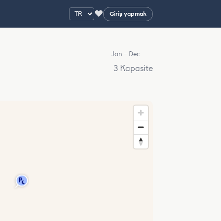
♥
Giriş yapmak
Jan – Dec
3 Kapasite