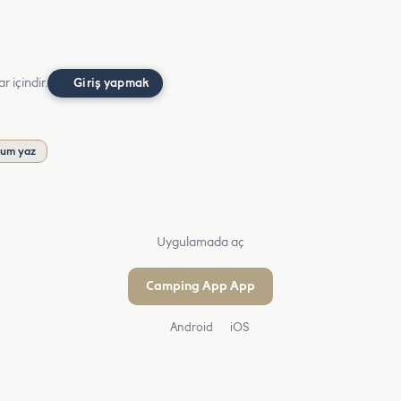
r içindir.
Giriş yapmak
rum yaz
Uygulamada aç
Camping App App
Android
iOS