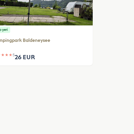
 yeri
mpingpark Baldeneysee
★
★
★
★
5
26 EUR