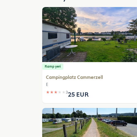
Kamp yeri
Campingplatz Cammerzell
E
★
★
★
★
★
3
25 EUR