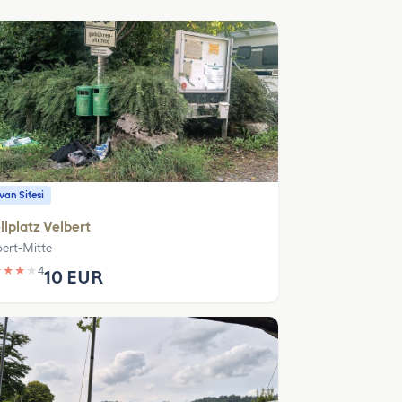
an Sitesi
llplatz Velbert
bert-Mitte
★
★
★
★
4
10 EUR