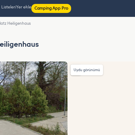
isteleri
Yer ekle
Camping App Pro
atz Heiligenhaus
eiligenhaus
Uydu görünümü