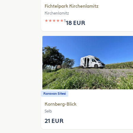
Fichtelpark Kirchenlamitz
Kirchenlamitz
★
★
★
★
★
5
18 EUR
Karavan Sitesi
Kornberg-Blick
Selb
21 EUR