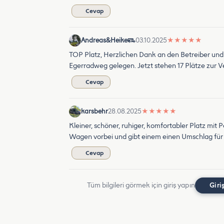
Cevap
Andreas&Heike
03.10.2025
★
★
★
★
★
TOP Platz, Herzlichen Dank an den Betreiber und d
Egerradweg gelegen. Jetzt stehen 17 Plätze zur Ve
Cevap
karsbehr
28.08.2025
★
★
★
★
★
Kleiner, schöner, ruhiger, komfortabler Platz mit
Wagen vorbei und gibt einem einen Umschlag für 
Cevap
Tüm bilgileri görmek için giriş yapın
Giri