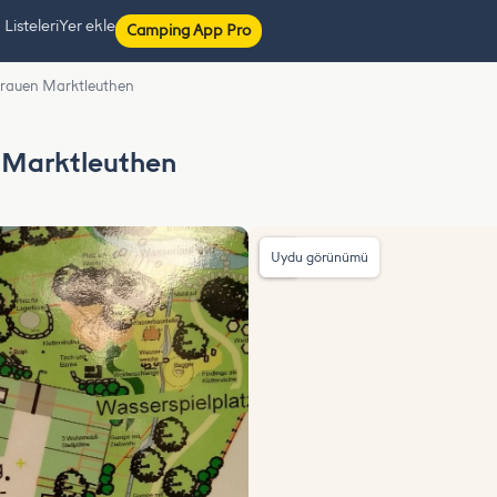
isteleri
Yer ekle
Camping App Pro
gerauen Marktleuthen
n Marktleuthen
Uydu görünümü