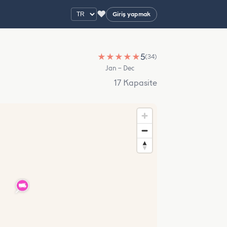
♥
Giriş yapmak
★
★
★
★
★
5
(34)
Jan – Dec
17 Kapasite