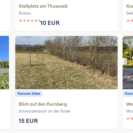
Stellplatz am Thuswald
Ko
Röslau
Sel
★
★
★
★
★
5
★
10 EUR
Karavan Sitesi
Karav
Blick auf den Kornberg
Wo
Schwarzenbach an der Saale
Wun
★
15 EUR