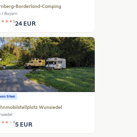
rnberg-Borderland-Camping
b / Bayern
★
★
★
★
5
24 EUR
an Sitesi
hnmobilstellplatz Wunsiedel
siedel
★
★
★
★
4
5 EUR