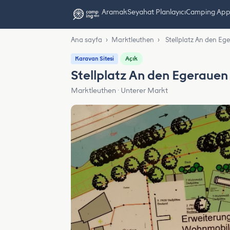
Aramak
Seyahat Planlayıcı
Camping App L
Ana sayfa
›
Marktleuthen
›
Stellplatz An den E
Açık
Karavan Sitesi
Stellplatz An den Egeraue
Marktleuthen · Unterer Markt