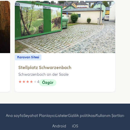
Karavan Sitesi
Stellplatz Schwarzenbach
Schwarzenbach an der Saale
★
★
★
★
★
4
Özgür
Ana sayfa
Seyahat Planlayıcı
Listeler
Gizlilik politikası
Kullanım Şartları
Android
iOS