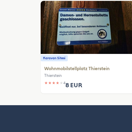
Karavan Sitesi
Wohnmobilstellplatz Thierstein
Thierstein
★
★
★
★
★
4
8 EUR