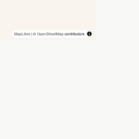
MapLibre
| ©
OpenStreetMap
contributors