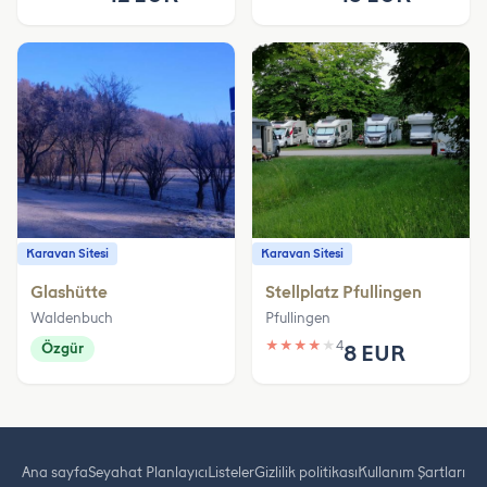
Karavan Sitesi
Karavan Sitesi
Glashütte
Stellplatz Pfullingen
Waldenbuch
Pfullingen
★
★
★
★
★
4
Özgür
8 EUR
Ana sayfa
Seyahat Planlayıcı
Listeler
Gizlilik politikası
Kullanım Şartları