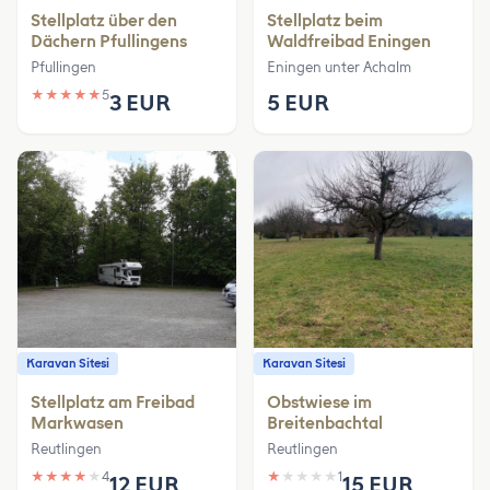
Stellplatz über den
Stellplatz beim
Dächern Pfullingens
Waldfreibad Eningen
Pfullingen
Eningen unter Achalm
★
★
★
★
★
5
3 EUR
5 EUR
Karavan Sitesi
Karavan Sitesi
Stellplatz am Freibad
Obstwiese im
Markwasen
Breitenbachtal
Reutlingen
Reutlingen
★
★
★
★
★
4
★
★
★
★
★
1
12 EUR
15 EUR