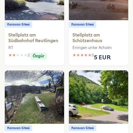
Karavan Sitesi
Karavan Sitesi
Stellplatz am
Stellplatz am
Südbahnhof Reutlingen
Schützenhaus
RT
Eningen unter Achalm
★
★
★
★
★
2
★
★
★
★
★
5
Özgür
5 EUR
Karavan Sitesi
Karavan Sitesi