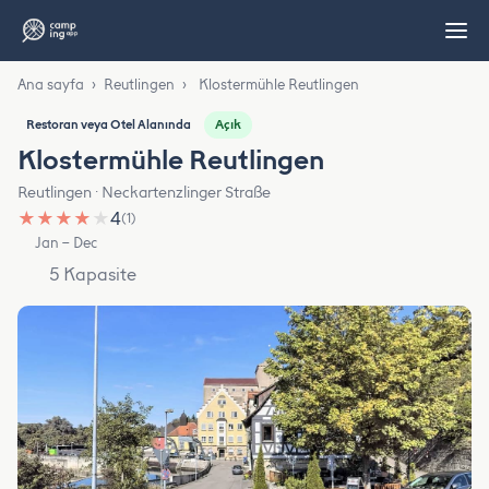
Ana sayfa
›
Reutlingen
›
Klostermühle Reutlingen
Açık
Restoran veya Otel Alanında
Klostermühle Reutlingen
Reutlingen · Neckartenzlinger Straße
★
★
★
★
★
4
(1)
Jan – Dec
5 Kapasite