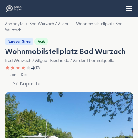
Ana sayfa
›
Bad Wurzach / Allgäu
›
Wohnmobilstellplatz Bad
Wurzach
Açık
Karavan Sitesi
Wohnmobilstellplatz Bad Wurzach
Bad Wurzach / Allgäu · Riedhalde / An der Thermalquelle
★
★
★
★
★
4
(17)
Jan – Dec
26 Kapasite