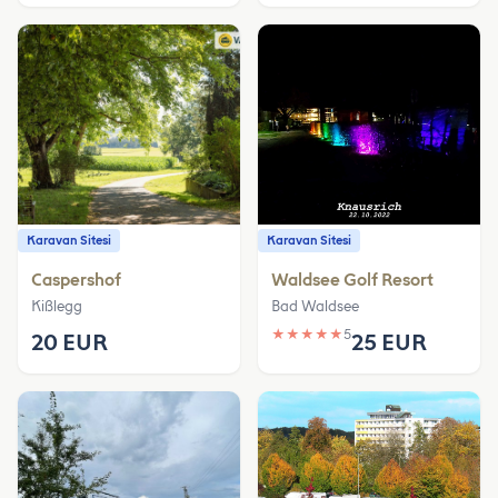
Karavan Sitesi
Karavan Sitesi
Caspershof
Waldsee Golf Resort
Kißlegg
Bad Waldsee
★
★
★
★
★
5
20 EUR
25 EUR