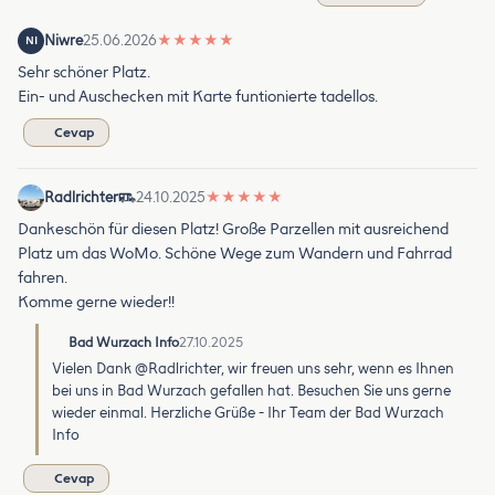
Niwre
25.06.2026
★
★
★
★
★
NI
Sehr schöner Platz.
Ein- und Auschecken mit Karte funtionierte tadellos.
Cevap
Radlrichter
24.10.2025
★
★
★
★
★
Dankeschön für diesen Platz! Große Parzellen mit ausreichend
Platz um das WoMo. Schöne Wege zum Wandern und Fahrrad
fahren.
Komme gerne wieder!!
Bad Wurzach Info
27.10.2025
Vielen Dank @Radlrichter, wir freuen uns sehr, wenn es Ihnen
bei uns in Bad Wurzach gefallen hat. Besuchen Sie uns gerne
wieder einmal. Herzliche Grüße - Ihr Team der Bad Wurzach
Info
Cevap