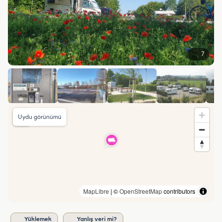
7
Uydu görünümü
MapLibre
| ©
OpenStreetMap
contributors
Yüklemek
Yanlış veri mi?