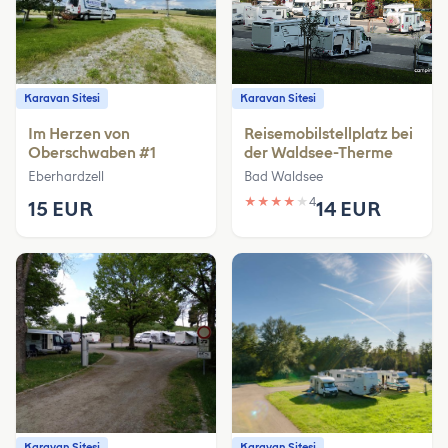
Karavan Sitesi
Karavan Sitesi
Im Herzen von
Reisemobilstellplatz bei
Oberschwaben #1
der Waldsee-Therme
Eberhardzell
Bad Waldsee
★
★
★
★
★
4
15 EUR
14 EUR
Karavan Sitesi
Karavan Sitesi