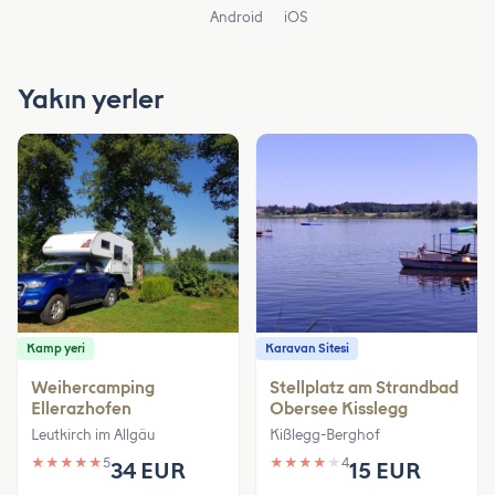
Android
iOS
Yakın yerler
Kamp yeri
Karavan Sitesi
Weihercamping
Stellplatz am Strandbad
Ellerazhofen
Obersee Kisslegg
Leutkirch im Allgäu
Kißlegg-Berghof
★
★
★
★
★
5
★
★
★
★
★
4
34 EUR
15 EUR