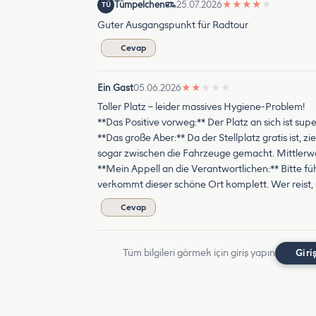
Tümpelchen
25.07.2026
★
★
★
★
★
TÜ
Guter Ausgangspunkt für Radtour
Cevap
Ein Gast
05.06.2026
★
★
★
★
★
Toller Platz – leider massives Hygiene-Problem!
**Das Positive vorweg:** Der Platz an sich ist supe
**Das große Aber:** Da der Stellplatz gratis ist, 
sogar zwischen die Fahrzeuge gemacht. Mittlerwe
**Mein Appell an die Verantwortlichen:** Bitte fü
verkommt dieser schöne Ort komplett. Wer reist, 
Cevap
Tüm bilgileri görmek için giriş yapın
Giri