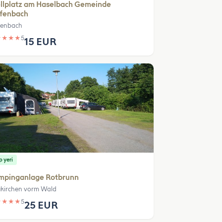
llplatz am Haselbach Gemeinde
efenbach
fenbach
★
★
★
★
5
15 EUR
 yeri
mpinganlage Rotbrunn
kirchen vorm Wald
★
★
★
★
5
25 EUR