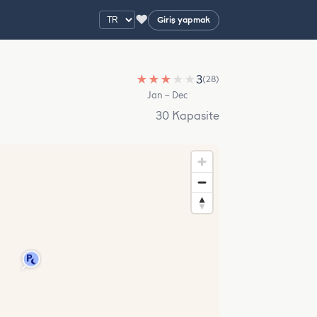
♥
Giriş yapmak
★
★
★
★
★
3
(28)
Jan – Dec
30 Kapasite