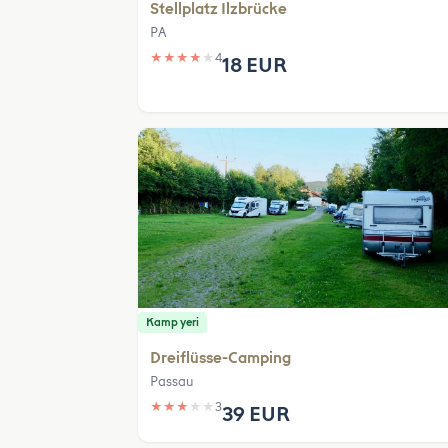
Stellplatz Ilzbrücke
PA
★
★
★
★
★
4
18 EUR
Kamp yeri
Dreiflüsse-Camping
Passau
★
★
★
★
★
3
39 EUR