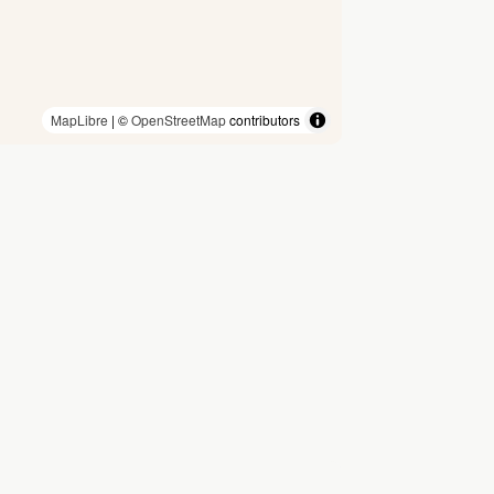
MapLibre
| ©
OpenStreetMap
contributors