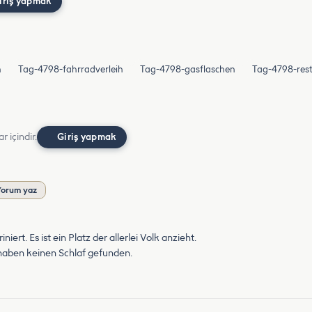
iriş yapmak
n
Tag-4798-fahrradverleih
Tag-4798-gasflaschen
Tag-4798-res
r içindir.
Giriş yapmak
Yorum yaz
t. Es ist ein Platz der allerlei Volk anzieht.
 haben keinen Schlaf gefunden.