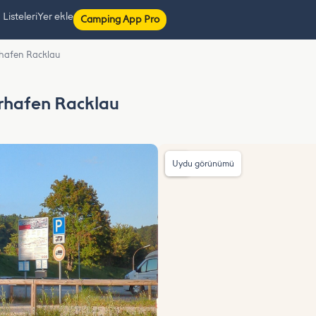
isteleri
Yer ekle
Camping App Pro
rhafen Racklau
erhafen Racklau
Uydu görünümü