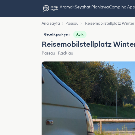
Aramak
Seyahat Planlayıcı
Camping App L
Ana sayfa
›
Passau
›
Reisemobilstellplatz Winte
Açık
Gecelik park yeri
Reisemobilstellplatz Wint
Passau · Racklau