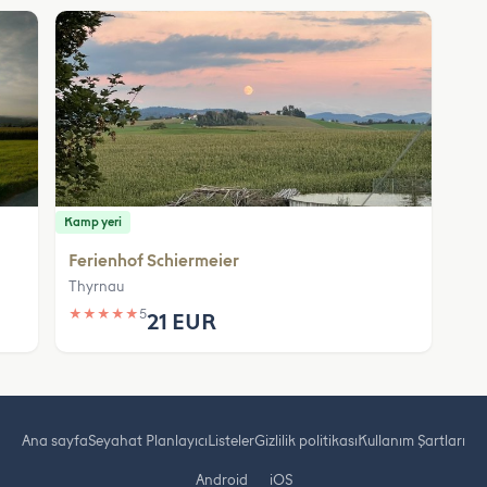
Kamp yeri
Ferienhof Schiermeier
Thyrnau
★
★
★
★
★
5
21 EUR
Ana sayfa
Seyahat Planlayıcı
Listeler
Gizlilik politikası
Kullanım Şartları
Android
iOS