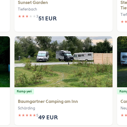
Sunset Garden
Ste
Ti
Tiefenbach
Tie
★
★
★
★
★
3
51 EUR
★
Kamp yeri
Kamp
Baumgartner Camping am Inn
Ca
Schärding
Neu
★
★
★
★
★
5
★
49 EUR