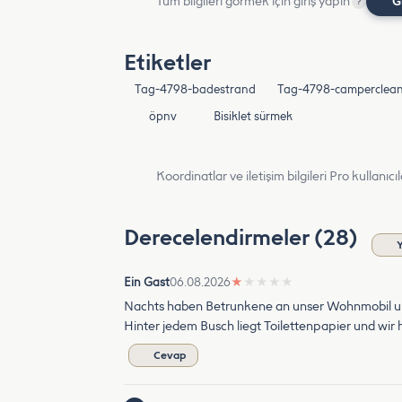
Tüm bilgileri görmek için giriş yapın
G
?
Etiketler
Tag-4798-badestrand
Tag-4798-camperclea
öpnv
Bisiklet sürmek
Koordinatlar ve iletişim bilgileri Pro kullanıcıla
Derecelendirmeler (28)
Ein Gast
06.08.2026
★
★
★
★
★
Nachts haben Betrunkene an unser Wohnmobil urinier
Hinter jedem Busch liegt Toilettenpapier und wir
Cevap