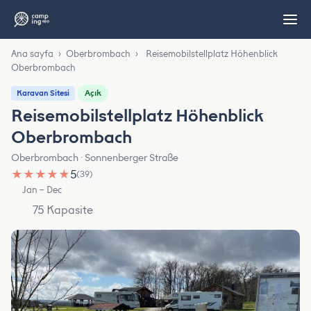
Ana sayfa
›
Oberbrombach
›
Reisemobilstellplatz Höhenblick
Oberbrombach
Açık
Karavan Sitesi
Reisemobilstellplatz Höhenblick
Oberbrombach
Oberbrombach · Sonnenberger Straße
★
★
★
★
★
5
(39)
Jan – Dec
75 Kapasite