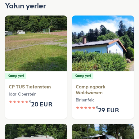
Yakın yerler
Kamp yeri
Kamp yeri
CP TUS Tiefenstein
Campingpark
Waldwiesen
Idar-Oberstein
Birkenfeld
★
★
★
★
★
5
20 EUR
★
★
★
★
★
5
29 EUR