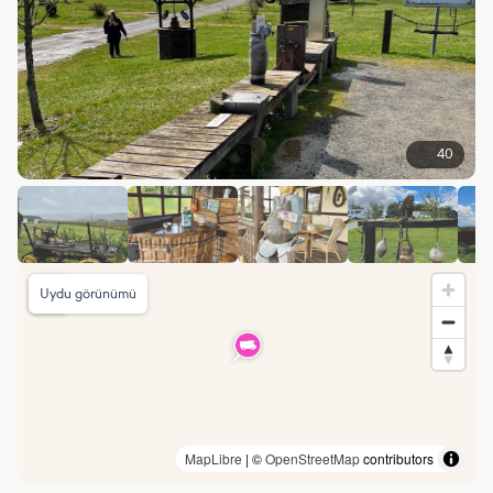
40
Uydu görünümü
MapLibre
| ©
OpenStreetMap
contributors