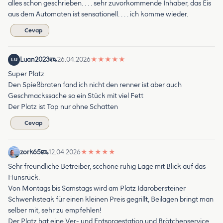
alles schon geschrieben. . . . sehr zuvorkommende Inhaber, das Eis
aus dem Automaten ist sensationell. . . . ich komme wieder.
Cevap
Luan2023
26.04.2026
★
★
★
★
★
LU
Super Platz
Den Spießbraten fand ich nicht den renner ist aber auch
Geschmackssache so ein Stück mit viel Fett
Der Platz ist Top nur ohne Schatten
Cevap
zork65
12.04.2026
★
★
★
★
★
Sehr freundliche Betreiber, scchöne ruhig Lage mit Blick auf das
Hunsrück.
Von Montags bis Samstags wird am Platz Idarobersteiner
Schwenksteak für einen kleinen Preis gegrillt, Beilagen bringt man
selber mit, sehr zu empfehlen!
Der Platz hat eine Ver- und Entsorgestation und Brötchenservice,