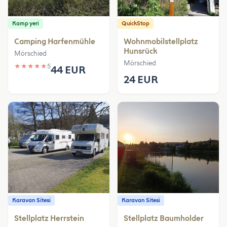
Kamp yeri
QuickStop
Camping Harfenmühle
Wohnmobilstellplatz
Hunsrück
Mörschied
Mörschied
★
★
★
★
★
5
44 EUR
24 EUR
Karavan Sitesi
Karavan Sitesi
Stellplatz Herrstein
Stellplatz Baumholder