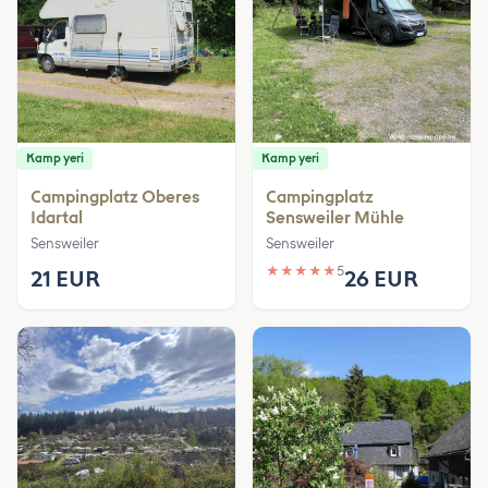
Kamp yeri
Kamp yeri
Campingplatz Oberes
Campingplatz
Idartal
Sensweiler Mühle
Sensweiler
Sensweiler
★
★
★
★
★
5
21 EUR
26 EUR