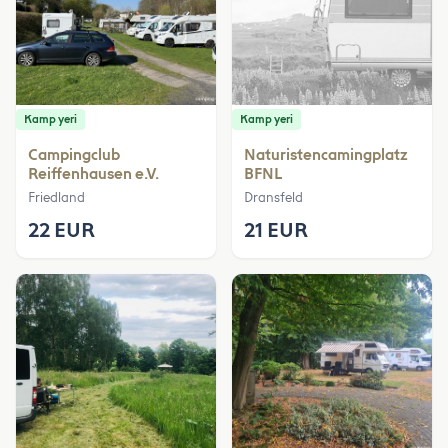
Kamp yeri
Kamp yeri
Campingclub
Naturistencamingplatz
Reiffenhausen e.V.
BFNL
Friedland
Dransfeld
22 EUR
21 EUR