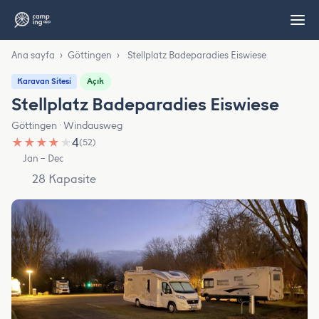
Ana sayfa
›
Göttingen
›
Stellplatz Badeparadies Eiswiese
Açık
Karavan Sitesi
Stellplatz Badeparadies Eiswiese
Göttingen · Windausweg
★
★
★
★
★
4
(52)
Jan – Dec
28 Kapasite