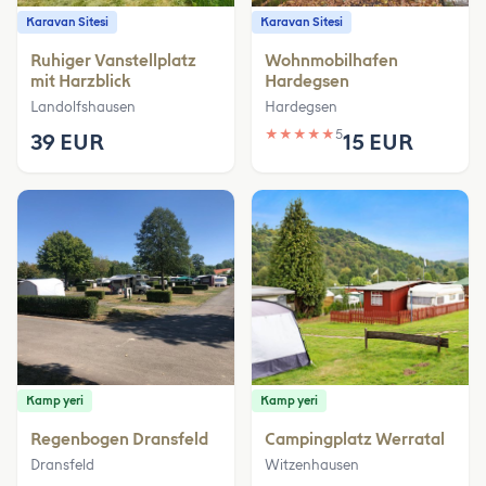
Karavan Sitesi
Karavan Sitesi
Ruhiger Vanstellplatz
Wohnmobilhafen
mit Harzblick
Hardegsen
Landolfshausen
Hardegsen
★
★
★
★
★
5
39 EUR
15 EUR
Kamp yeri
Kamp yeri
Regenbogen Dransfeld
Campingplatz Werratal
Dransfeld
Witzenhausen