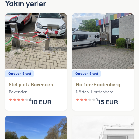
Yakın yerler
Karavan Sitesi
Karavan Sitesi
Stellplatz Bovenden
Nörten-Hardenberg
Bovenden
Nörten-Hardenberg
★
★
★
★
★
4
★
★
★
★
★
3
10 EUR
15 EUR