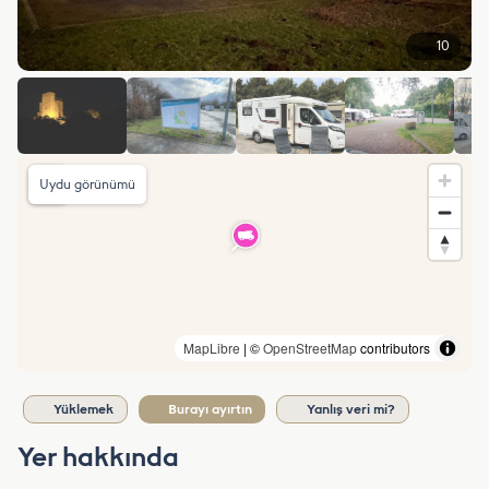
10
Uydu görünümü
MapLibre
| ©
OpenStreetMap
contributors
Yüklemek
Burayı ayırtın
Yanlış veri mi?
Yer hakkında