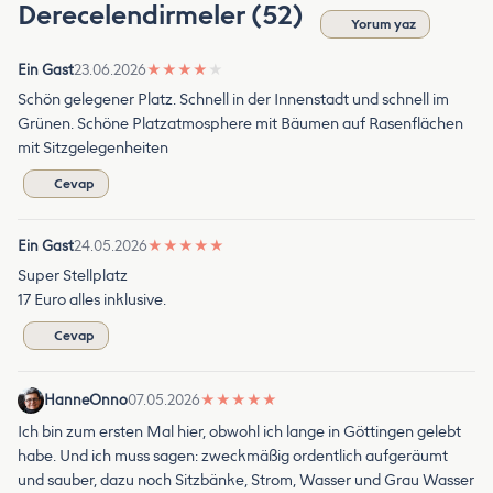
Derecelendirmeler (52)
Yorum yaz
Ein Gast
23.06.2026
★
★
★
★
★
Schön gelegener Platz. Schnell in der Innenstadt und schnell im
Grünen. Schöne Platzatmosphere mit Bäumen auf Rasenflächen
mit Sitzgelegenheiten
Cevap
Ein Gast
24.05.2026
★
★
★
★
★
Super Stellplatz
17 Euro alles inklusive.
Cevap
HanneOnno
07.05.2026
★
★
★
★
★
Ich bin zum ersten Mal hier, obwohl ich lange in Göttingen gelebt
habe. Und ich muss sagen: zweckmäßig ordentlich aufgeräumt
und sauber, dazu noch Sitzbänke, Strom, Wasser und Grau Wasser