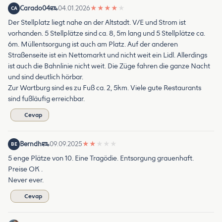
Carado04
04.01.2026
★
★
★
★
★
CA
Der Stellplatz liegt nahe an der Altstadt. V/E und Strom ist
vorhanden. 5 Stellplätze sind ca. 8, 5m lang und 5 Stellplätze ca.
6m. Müllentsorgung ist auch am Platz. Auf der anderen
Straßenseite ist ein Nettomarkt und nicht weit ein Lidl. Allerdings
ist auch die Bahnlinie nicht weit. Die Züge fahren die ganze Nacht
und sind deutlich hörbar.
Zur Wartburg sind es zu Fuß ca. 2, 5km. Viele gute Restaurants
sind fußläufig erreichbar.
Cevap
Berndh
09.09.2025
★
★
★
★
★
BE
5 enge Plätze von 10. Eine Tragödie. Entsorgung grauenhaft.
Preise OK .
Never ever.
Cevap