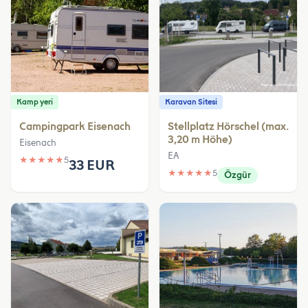
Kamp yeri
Karavan Sitesi
Campingpark Eisenach
Stellplatz Hörschel (max.
3,20 m Höhe)
Eisenach
EA
★
★
★
★
★
5
33 EUR
★
★
★
★
★
5
Özgür