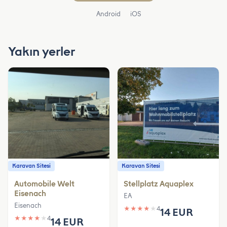
Android
iOS
Yakın yerler
Karavan Sitesi
Karavan Sitesi
Automobile Welt
Stellplatz Aquaplex
Eisenach
EA
Eisenach
★
★
★
★
★
4
14 EUR
★
★
★
★
★
4
14 EUR