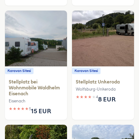
Karavan Sitesi
Karavan Sitesi
Stellplatz bei
Stellplatz Unkeroda
Wohnmobile Waldhelm
Wolfsburg-Unkeroda
Eisenach
★
★
★
★
★
4
8 EUR
Eisenach
★
★
★
★
★
5
15 EUR