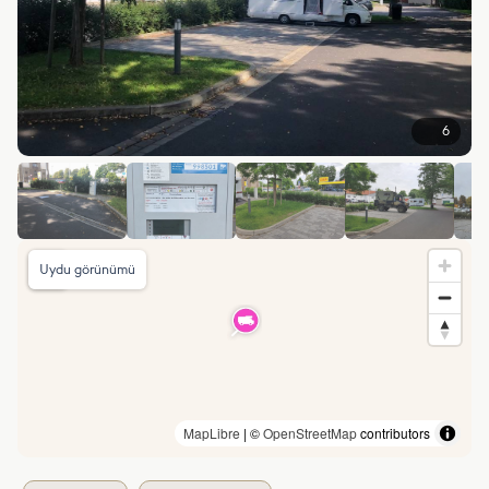
6
Uydu görünümü
MapLibre
| ©
OpenStreetMap
contributors