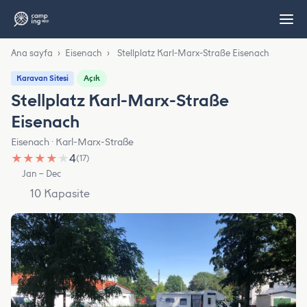
Ana sayfa
›
Eisenach
›
Stellplatz Karl-Marx-Straße Eisenach
Açık
Karavan Sitesi
Stellplatz Karl-Marx-Straße
Eisenach
Eisenach · Karl-Marx-Straße
★
★
★
★
★
4
(17)
Jan – Dec
10 Kapasite