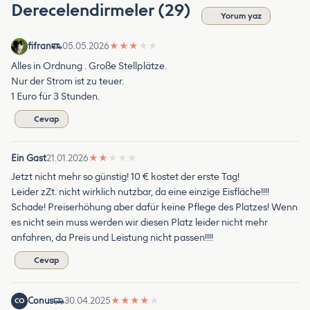
Derecelendirmeler (29)
Yorum yaz
fifran
05.05.2026
★
★
★
★
★
Alles in Ordnung . Große Stellplätze.
Nur der Strom ist zu teuer.
1 Euro für 3 Stunden.
Cevap
Ein Gast
21.01.2026
★
★
★
★
★
Jetzt nicht mehr so günstig! 10 € kostet der erste Tag!
Leider zZt. nicht wirklich nutzbar, da eine einzige Eisfläche!!!!
Schade! Preiserhöhung aber dafür keine Pflege des Platzes! Wenn
es nicht sein muss werden wir diesen Platz leider nicht mehr
anfahren, da Preis und Leistung nicht passen!!!!
Cevap
Conus
30.04.2025
★
★
★
★
★
CO