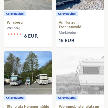
Karavan Sitesi
Karavan Sitesi
Wirsberg
Am Tor zum
Frankenwald
Wirsberg
Marktrodach
★
★
★
★
★
5
6 EUR
15 EUR
Karavan Sitesi
Karavan Sitesi
Stellplatz Hammermühle
Wohnmobilstellplatz im