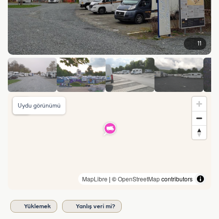
11
Uydu görünümü
MapLibre
| ©
OpenStreetMap
contributors
Yüklemek
Yanlış veri mi?