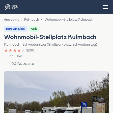
Ana sayfa
›
Kulmbach
›
Wohnmobil-Stellplatz Kulmbach
Açık
Karavan Sitesi
Wohnmobil-Stellplatz Kulmbach
Kulmbach · Schwedensteg (Großparkplatz Schwedensteg)
★
★
★
★
★
4
(29)
Jan – Dec
60 Kapasite