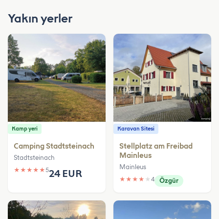
Yakın yerler
Kamp yeri
Karavan Sitesi
Camping Stadtsteinach
Stellplatz am Freibad
Mainleus
Stadtsteinach
Mainleus
★
★
★
★
★
5
24 EUR
★
★
★
★
★
4
Özgür