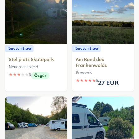
Karavan Sitesi
Karavan Sitesi
Stellplatz Skatepark
Am Rand des
Frankenwalds
Neudrossenfeld
Presseck
★
★
★
★
★
3
Özgür
★
★
★
★
★
5
27 EUR