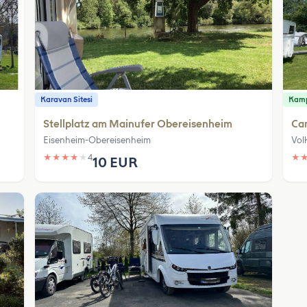
Karavan Sitesi
Kamp
Stellplatz am Mainufer Obereisenheim
Ca
Eisenheim-Obereisenheim
Vol
★
★
★
★
★
4
★
10 EUR