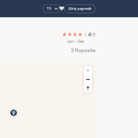
♥
Giriş yapmak
★
★
★
★
★
4
(1)
Jan – Dec
3 Kapasite