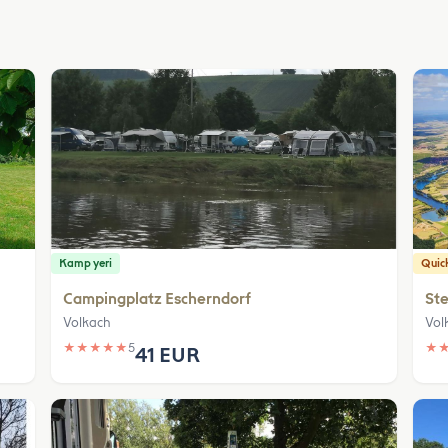
Kamp yeri
Quic
Campingplatz Escherndorf
Ste
Volkach
Vol
★
★
★
★
★
5
★
41 EUR