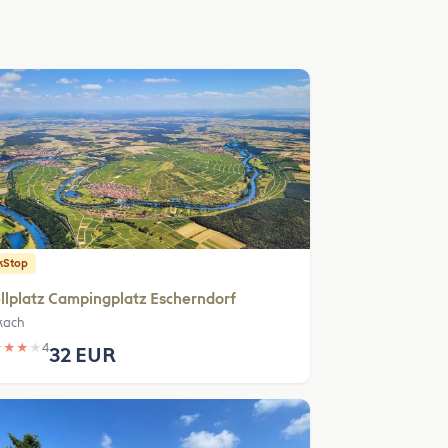
kStop
llplatz Campingplatz Escherndorf
kach
★
★
★
★
4
32 EUR