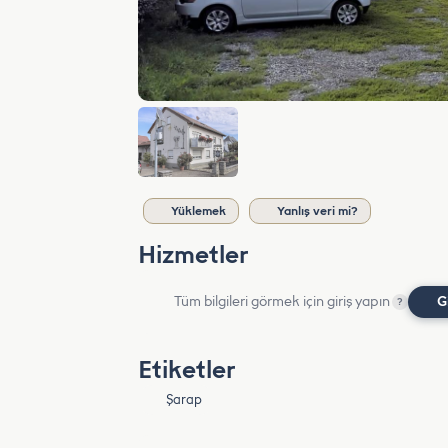
Yüklemek
Yanlış veri mi?
Hizmetler
Tüm bilgileri görmek için giriş yapın
G
?
Etiketler
Şarap