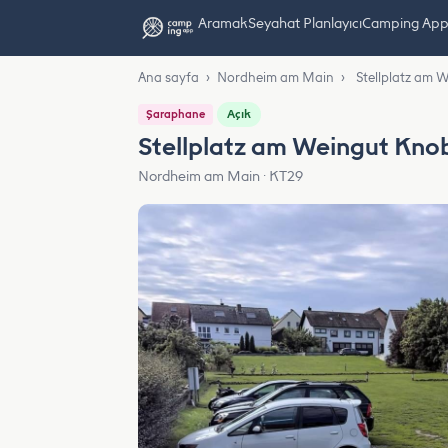
Aramak
Seyahat Planlayıcı
Camping App L
Ana sayfa
›
Nordheim am Main
›
Stellplatz am
Açık
Şaraphane
Stellplatz am Weingut Kn
Nordheim am Main · KT29