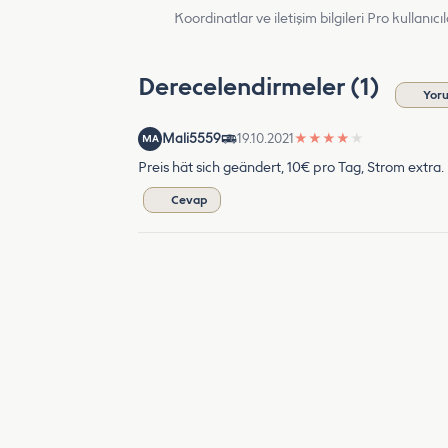
Koordinatlar ve iletişim bilgileri Pro kullanıcıla
Derecelendirmeler (1)
Yor
Mali5559
19.10.2021
★
★
★
★
★
MA
Preis hät sich geändert, 10€ pro Tag, Strom extra.
Cevap