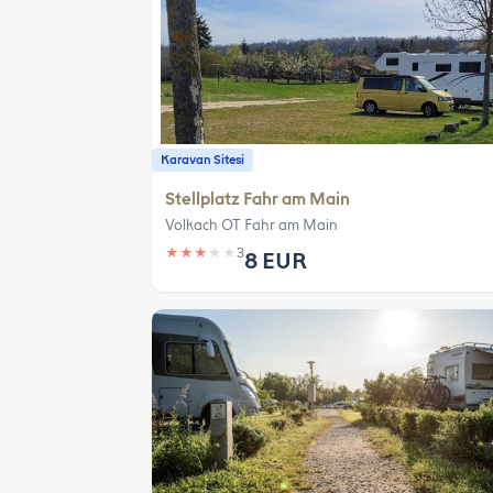
Karavan Sitesi
Stellplatz Fahr am Main
Volkach OT Fahr am Main
★
★
★
★
★
3
8 EUR