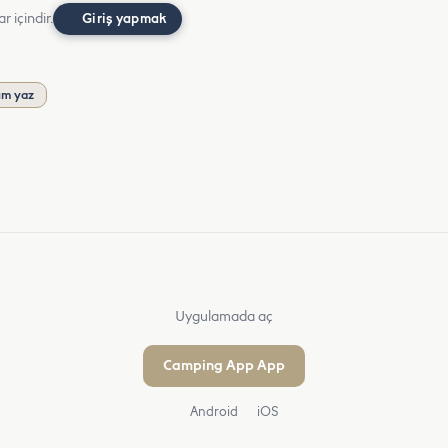
r içindir.
Giriş yapmak
um yaz
Uygulamada aç
Camping App App
Android
iOS