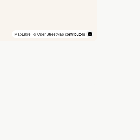
MapLibre
| ©
OpenStreetMap
contributors