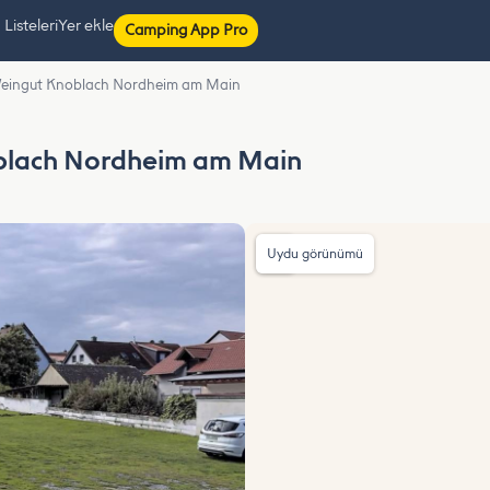
isteleri
Yer ekle
Camping App Pro
 Weingut Knoblach Nordheim am Main
oblach Nordheim am Main
Uydu görünümü