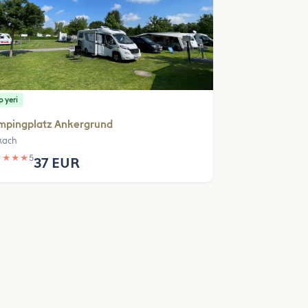
 yeri
mpingplatz Ankergrund
kach
★
★
★
★
5
37 EUR