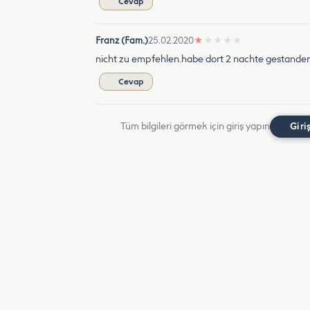
Cevap
Franz (Fam.)
25.02.2020
★
★
★
★
★
nicht zu empfehlen.habe dort 2 nachte gestanden
Cevap
Tüm bilgileri görmek için giriş yapın
Giri