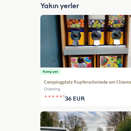
Yakın yerler
Kamp yeri
Campingplatz Kupferschmiede am Chiem
Chieming
★
★
★
★
★
5
36 EUR