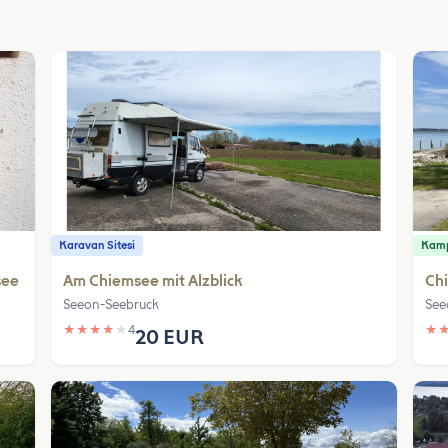
Karavan Sitesi
Kamp
see
Am Chiemsee mit Alzblick
Ch
Seeon-Seebruck
See
★
★
★
★
★
4
★
20 EUR