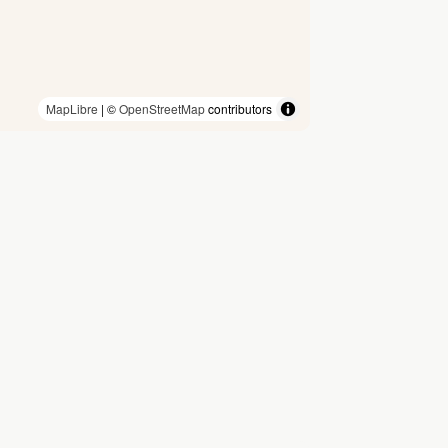
MapLibre
| ©
OpenStreetMap
contributors