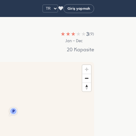
♥
Giriş yapmak
★
★
★
★
★
3
(9)
Jan – Dec
20 Kapasite