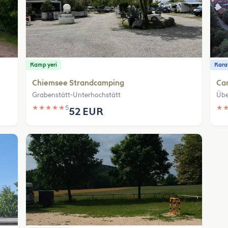
Kamp yeri
Karav
Chiemsee Strandcamping
Ca
Grabenstätt-Unterhochstätt
Übe
★
★
★
★
★
5
★
52 EUR