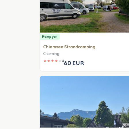
Kamp yeri
Chiemsee Strandcamping
Chieming
★
★
★
★
★
4
60 EUR