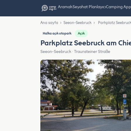
Aramak
Seyahat Planlayıcı
Camping App L
Ana sayfa
›
Seeon-Seebruck
›
Parkplatz Seebruc
Açık
Halka açık otopark
Parkplatz Seebruck am Ch
Seeon-Seebruck · Traunsteiner Straße