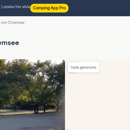
isteleri
Yer ekle
Camping App Pro
k am Chiemsee
iemsee
Uydu görünümü