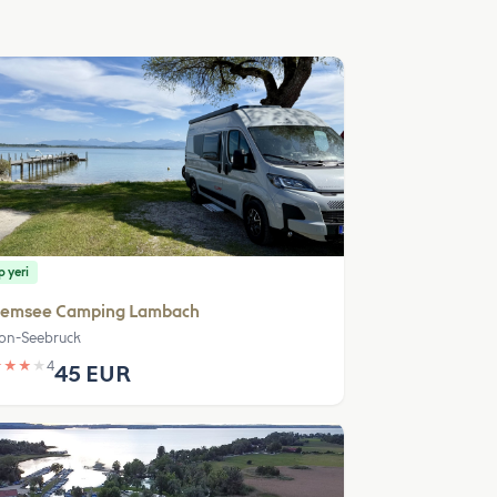
 yeri
iemsee Camping Lambach
on-Seebruck
★
★
★
★
4
45 EUR