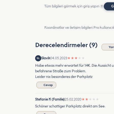
Tüm bilgileri görmek için giriş yapın
G
?
Koordinatlar ve iletişim bilgileri Pro kullanıcıla
Derecelendirmeler (9)
Yor
Slavik
04.05.2023
★
★
★
★
★
SL
Habe etwas mehr erwartet für 14€. Die Aussicht u
befahrene Straße zum Problem.
Leider nix besonderes der Parkplatz
Cevap
Stefanie K (Familie)
25.02.2020
★
★
★
★
★
Schöner schattiger Parkplatz direkt am See.