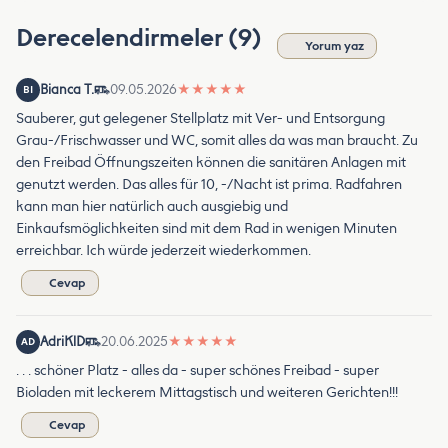
Derecelendirmeler (9)
Yorum yaz
Bianca T.
09.05.2026
★
★
★
★
★
BI
Sauberer, gut gelegener Stellplatz mit Ver- und Entsorgung
Grau-/Frischwasser und WC, somit alles da was man braucht. Zu
den Freibad Öffnungszeiten können die sanitären Anlagen mit
genutzt werden. Das alles für 10, -/Nacht ist prima. Radfahren
kann man hier natürlich auch ausgiebig und
Einkaufsmöglichkeiten sind mit dem Rad in wenigen Minuten
erreichbar. Ich würde jederzeit wiederkommen.
Cevap
AdriKlD
20.06.2025
★
★
★
★
★
AD
. . . schöner Platz - alles da - super schönes Freibad - super
Bioladen mit leckerem Mittagstisch und weiteren Gerichten!!!
Cevap