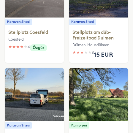
Karavan Sitesi
Karavan Sitesi
Stellplatz Coesfeld
Stellplatz am düb-
Freizeitbad Dulmen
Coesfeld
Dülmen-Hausdülmen
★
★
★
★
★
4
Özgür
★
★
★
★
★
3
15 EUR
Karavan Sitesi
Kamp yeri