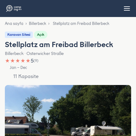
Ana sayfa
›
Billerbeck
›
Stellplatz am Freibad Billerbeck
Açık
Karavan Sitesi
Stellplatz am Freibad Billerbeck
Billerbeck · Osterwicker Straße
★
★
★
★
★
5
(9)
Jan – Dec
11 Kapasite