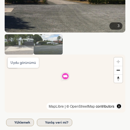
3
Uydu görünümü
MapLibre
| ©
OpenStreetMap
contributors
Yüklemek
Yanlış veri mi?