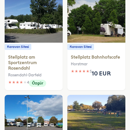
Karavan Sitesi
Karavan Sitesi
Stellplatz am
Stellplatz Bahnhofscafe
Sportzentrum
Horstmar
Rosendahl
★
★
★
★
★
5
10 EUR
Rosendahl-Darfeld
★
★
★
★
★
4
Özgür