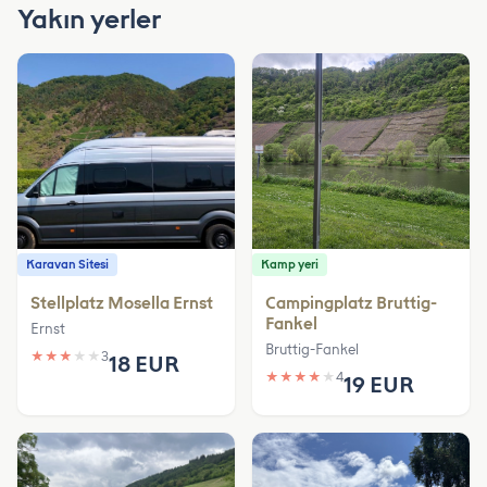
Yakın yerler
Karavan Sitesi
Kamp yeri
Stellplatz Mosella Ernst
Campingplatz Bruttig-
Fankel
Ernst
Bruttig-Fankel
★
★
★
★
★
3
18 EUR
★
★
★
★
★
4
19 EUR