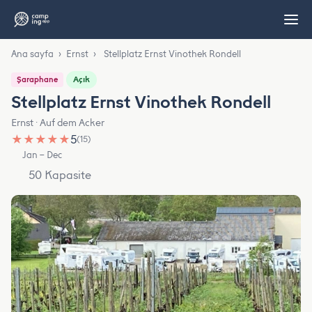
Ana sayfa
›
Ernst
›
Stellplatz Ernst Vinothek Rondell
Açık
Şaraphane
Stellplatz Ernst Vinothek Rondell
Ernst · Auf dem Acker
★
★
★
★
★
5
(15)
Jan – Dec
50 Kapasite