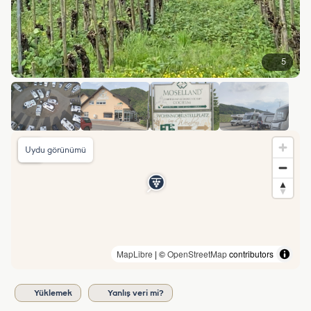
5
Uydu görünümü
MapLibre
| ©
OpenStreetMap
contributors
Yüklemek
Yanlış veri mi?