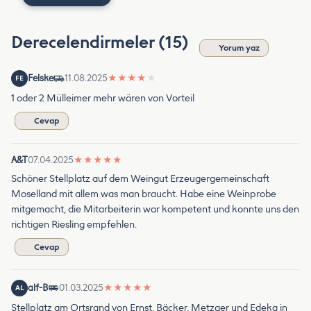
Derecelendirmeler (15)
Yorum yaz
Felske
11.08.2025
★
★
★
★
★
FE
1 oder 2 Mülleimer mehr wären von Vorteil
Cevap
A&T
07.04.2025
★
★
★
★
★
Schöner Stellplatz auf dem Weingut Erzeugergemeinschaft
Moselland mit allem was man braucht. Habe eine Weinprobe
mitgemacht, die Mitarbeiterin war kompetent und konnte uns den
richtigen Riesling empfehlen.
Cevap
alf-B
01.03.2025
★
★
★
★
★
AL
Stellplatz am Ortsrand von Ernst. Bäcker, Metzger und Edeka in