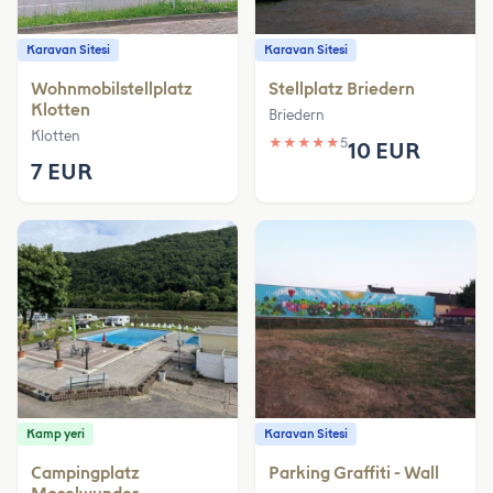
Karavan Sitesi
Karavan Sitesi
Wohnmobilstellplatz
Stellplatz Briedern
Klotten
Briedern
Klotten
★
★
★
★
★
5
10 EUR
7 EUR
Kamp yeri
Karavan Sitesi
Campingplatz
Parking Graffiti - Wall