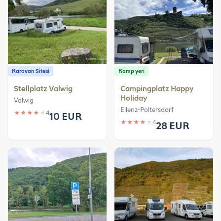
Karavan Sitesi
Kamp yeri
Stellplatz Valwig
Campingplatz Happy
Holiday
Valwig
Ellenz-Poltersdorf
★
★
★
★
★
4
10 EUR
★
★
★
★
★
4
28 EUR