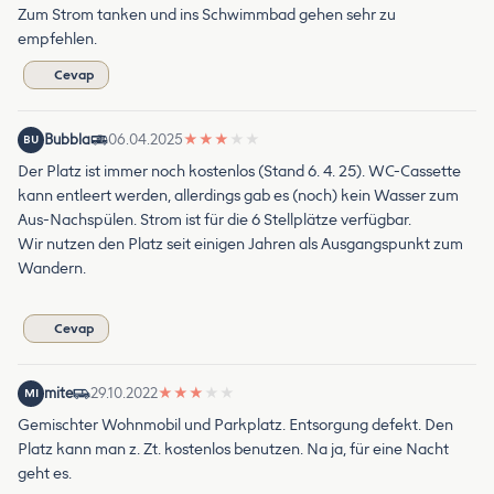
Zum Strom tanken und ins Schwimmbad gehen sehr zu
empfehlen.
Cevap
Bubbla
06.04.2025
★
★
★
★
★
BU
Der Platz ist immer noch kostenlos (Stand 6. 4. 25). WC-Cassette
kann entleert werden, allerdings gab es (noch) kein Wasser zum
Aus-Nachspülen. Strom ist für die 6 Stellplätze verfügbar.
Wir nutzen den Platz seit einigen Jahren als Ausgangspunkt zum
Wandern.
Cevap
mite
29.10.2022
★
★
★
★
★
MI
Gemischter Wohnmobil und Parkplatz. Entsorgung defekt. Den
Platz kann man z. Zt. kostenlos benutzen. Na ja, für eine Nacht
geht es.