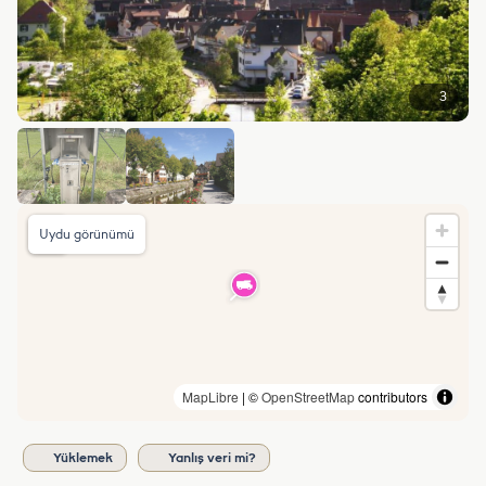
3
Uydu görünümü
MapLibre
| ©
OpenStreetMap
contributors
Yüklemek
Yanlış veri mi?