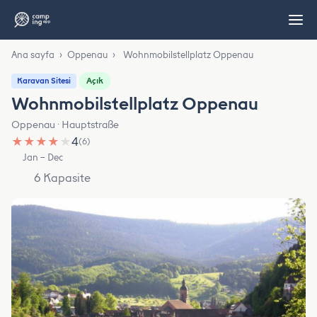
Ana sayfa
›
Oppenau
›
Wohnmobilstellplatz Oppenau
Açık
Karavan Sitesi
Wohnmobilstellplatz Oppenau
Oppenau · Hauptstraße
★
★
★
★
★
4
(6)
Jan – Dec
6 Kapasite