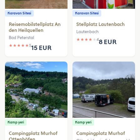
Karavan Sitesi
Karavan Sitesi
Reisemobilstellplatz An
Stellplatz Lautenbach
den Heilquellen
Lautenbach
Bad Peterstal
★
★
★
★
★
4
8 EUR
★
★
★
★
★
5
15 EUR
Kamp yeri
Kamp yeri
Campingplatz Murhof
Campingplatz Murhof
Ottenhöfen