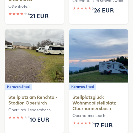
Ottenhöfen im Schwarzwald
Ottenhöfen
★
★
★
★
★
5
26 EUR
★
★
★
★
★
4
21 EUR
Karavan Sitesi
Karavan Sitesi
Stellplatz am Renchtal-
Stellplatzglück
Stadion Oberkirch
Wohnmobilstellplatz
Oberharmersbach
Oberkirch-Lendersbach
Oberharmersbach
★
★
★
★
★
4
10 EUR
★
★
★
★
★
5
17 EUR