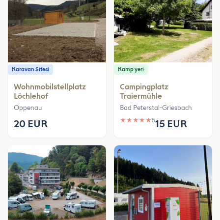
Karavan Sitesi
Kamp yeri
Wohnmobilstellplatz
Campingplatz
Löchlehof
Traiermühle
Oppenau
Bad Peterstal-Griesbach
★
★
★
★
★
5
20 EUR
15 EUR