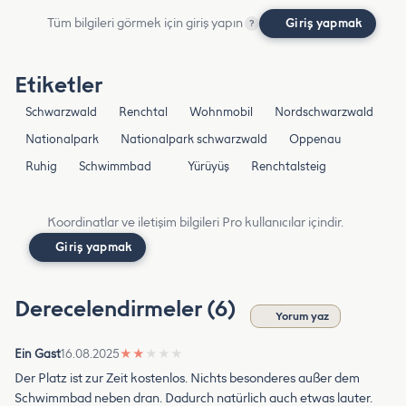
Tüm bilgileri görmek için giriş yapın
Giriş yapmak
?
Etiketler
Schwarzwald
Renchtal
Wohnmobil
Nordschwarzwald
Nationalpark
Nationalpark schwarzwald
Oppenau
Ruhig
Schwimmbad
Yürüyüş
Renchtalsteig
Koordinatlar ve iletişim bilgileri Pro kullanıcılar içindir.
Giriş yapmak
Derecelendirmeler (6)
Yorum yaz
Ein Gast
16.08.2025
★
★
★
★
★
Der Platz ist zur Zeit kostenlos. Nichts besonderes außer dem
Schwimmbad neben dran. Dadurch natürlich auch etwas lauter.