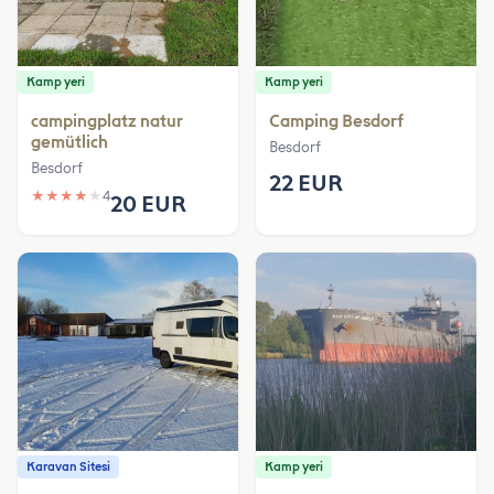
Kamp yeri
Kamp yeri
campingplatz natur
Camping Besdorf
gemütlich
Besdorf
Besdorf
22 EUR
★
★
★
★
★
4
20 EUR
Karavan Sitesi
Kamp yeri