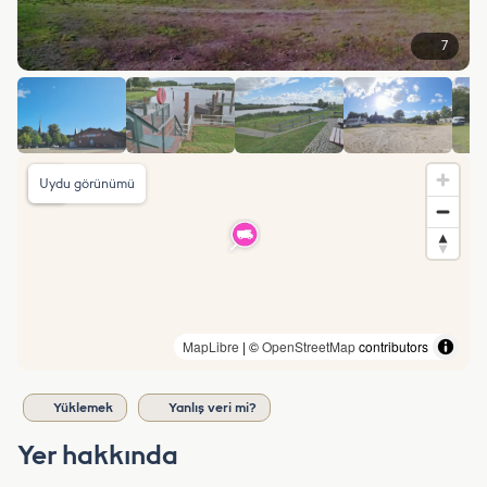
7
Uydu görünümü
MapLibre
| ©
OpenStreetMap
contributors
Yüklemek
Yanlış veri mi?
Yer hakkında