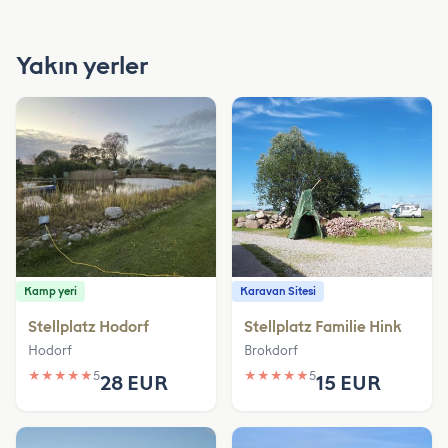
Yakın yerler
Kamp yeri
Karavan Sitesi
Stellplatz Hodorf
Stellplatz Familie Hink
Hodorf
Brokdorf
★
★
★
★
★
5
★
★
★
★
★
5
28 EUR
15 EUR