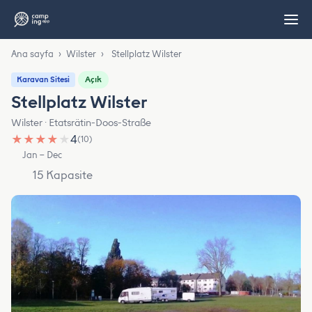
Ana sayfa
›
Wilster
›
Stellplatz Wilster
Açık
Karavan Sitesi
Stellplatz Wilster
Wilster · Etatsrätin-Doos-Straße
★
★
★
★
★
4
(10)
Jan – Dec
15 Kapasite