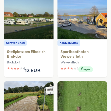
Karavan Sitesi
Karavan Sitesi
Stellplatz am Elbdeich
Sportboothafen
Brokdorf
Wewelsfleth
Brokdorf
Wewelsfleth
★
★
★
★
★
4
★
★
★
★
★
4
12 EUR
Özgür