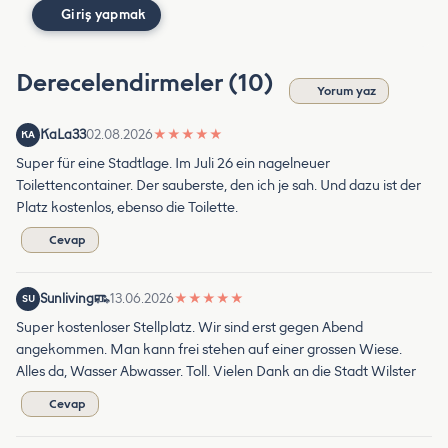
Giriş yapmak
Derecelendirmeler (10)
Yorum yaz
KaLa33
02.08.2026
★
★
★
★
★
KA
Super für eine Stadtlage. Im Juli 26 ein nagelneuer
Toilettencontainer. Der sauberste, den ich je sah. Und dazu ist der
Platz kostenlos, ebenso die Toilette.
Cevap
Sunliving
13.06.2026
★
★
★
★
★
SU
Super kostenloser Stellplatz. Wir sind erst gegen Abend
angekommen. Man kann frei stehen auf einer grossen Wiese.
Alles da, Wasser Abwasser. Toll. Vielen Dank an die Stadt Wilster
Cevap