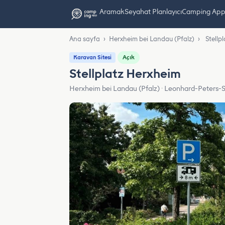
Aramak
Seyahat Planlayıcı
Camping App L
Ana sayfa
›
Herxheim bei Landau (Pfalz)
›
Stellp
Açık
Karavan Sitesi
Stellplatz Herxheim
Herxheim bei Landau (Pfalz) · Leonhard-Peters-