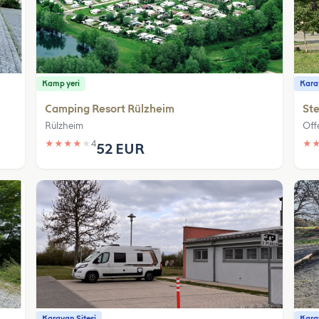
Kamp yeri
Karav
Camping Resort Rülzheim
Ste
Rülzheim
Off
★
★
★
★
★
4
★
52 EUR
Karavan Sitesi
Karav