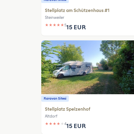
Stellplatz am Schützenhaus #1
Steinweiler
★
★
★
★
★
5
15 EUR
Karavan Sitesi
Stellplatz Spelzenhof
Altdorf
★
★
★
★
★
4
15 EUR