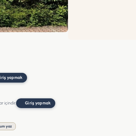
iriş yapmak
r içindir.
Giriş yapmak
um yaz