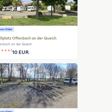
an Sitesi
llplatz Offenbach an der Queich
enbach an der Queich
★
★
★
★
5
10 EUR
an Sitesi