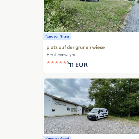
Karavan Sitesi
platz auf der grünen wiese
Herxheimweyher
★
★
★
★
★
5
11 EUR
Karavan Sitesi