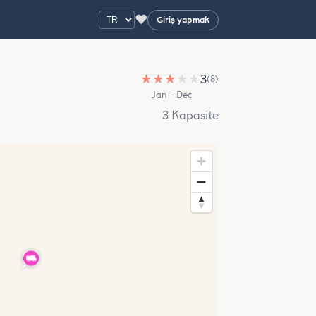
♥
Giriş yapmak
★
★
★
★
★
3
(8)
Jan – Dec
3 Kapasite