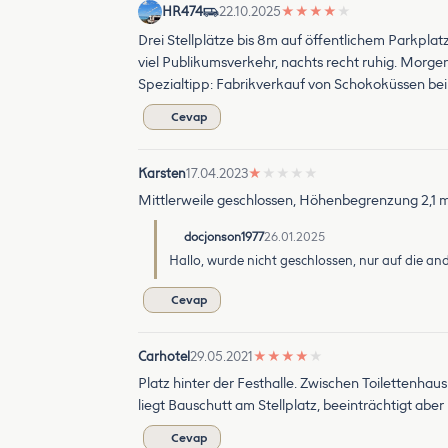
HR474
22.10.2025
★
★
★
★
★
Drei Stellplätze bis 8m auf öffentlichem Parkplatz
viel Publikumsverkehr, nachts recht ruhig. Morgen
Spezialtipp: Fabrikverkauf von Schokoküssen bei 
Cevap
Karsten
17.04.2023
★
★
★
★
★
Mittlerweile geschlossen, Höhenbegrenzung 2,1 m
docjonson1977
26.01.2025
Hallo, wurde nicht geschlossen, nur auf die and
Cevap
Carhotel
29.05.2021
★
★
★
★
★
Platz hinter der Festhalle. Zwischen Toilettenhau
liegt Bauschutt am Stellplatz, beeinträchtigt abe
Cevap