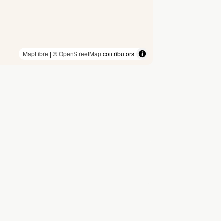
MapLibre
| ©
OpenStreetMap
contributors