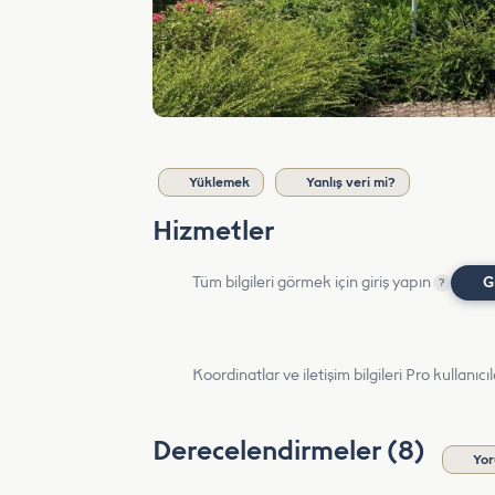
Yüklemek
Yanlış veri mi?
Hizmetler
Tüm bilgileri görmek için giriş yapın
G
?
Koordinatlar ve iletişim bilgileri Pro kullanıcıla
Derecelendirmeler (8)
Yor