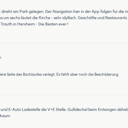
 direkt am Park gelegen. Der Navigation hier in der App folgen für die r
s um sechs läutet die Kirche - sehr idyllisch. Geschäfte und Restaurants
Trauth in Herxheim - Die Besten ever !
.
ere Seite des Bachlaufes verlegt. Es fehlt aber noch die Beschilderung.
s und E-Auto Ladestelle die V+E Stelle. Gullideckel beim Entsorgen abhebe
r kaum.