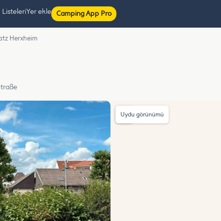
isteleri
Yer ekle
Camping App Pro
latz Herxheim
Straße
Uydu görünümü