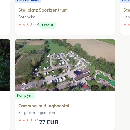
Stellplatz Sportzentrum
Ste
Bornheim
Lan
★
★
★
★
★
4
★
Özgür
Kamp yeri
Camping im Klingbachtal
Billigheim-Ingenheim
★
★
★
★
★
5
27 EUR