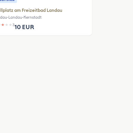
llplatz am Freizeitbad Landau
dau-Landau-Kernstadt
★
★
★
★
3
10 EUR