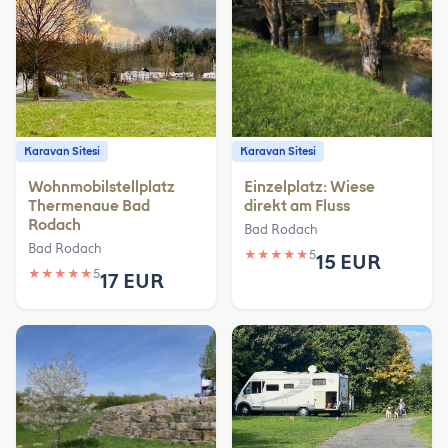
Karavan Sitesi
Karavan Sitesi
Wohnmobilstellplatz
Einzelplatz: Wiese
Thermenaue Bad
direkt am Fluss
Rodach
Bad Rodach
Bad Rodach
★
★
★
★
★
5
15 EUR
★
★
★
★
★
5
17 EUR