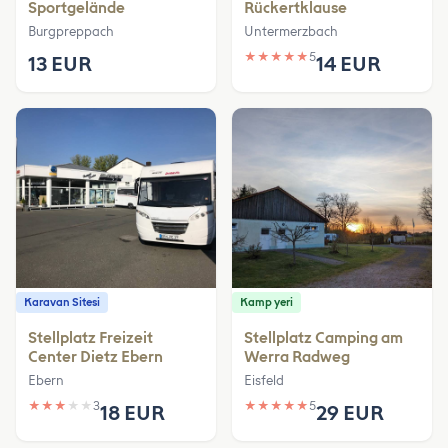
Sportgelände
Rückertklause
Burgpreppach
Untermerzbach
★
★
★
★
★
5
13 EUR
14 EUR
Karavan Sitesi
Kamp yeri
Stellplatz Freizeit
Stellplatz Camping am
Center Dietz Ebern
Werra Radweg
Ebern
Eisfeld
★
★
★
★
★
3
★
★
★
★
★
5
18 EUR
29 EUR