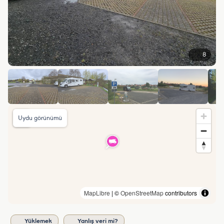
8
Uydu görünümü
MapLibre
| ©
OpenStreetMap
contributors
Yüklemek
Yanlış veri mi?