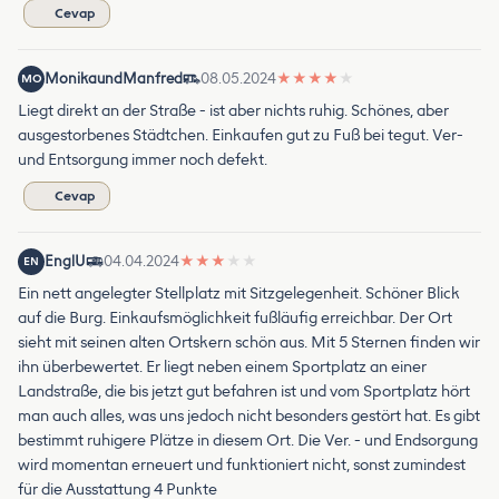
Cevap
MonikaundManfred
08.05.2024
★
★
★
★
★
MO
Liegt direkt an der Straße - ist aber nichts ruhig. Schönes, aber
ausgestorbenes Städtchen. Einkaufen gut zu Fuß bei tegut. Ver-
und Entsorgung immer noch defekt.
Cevap
EnglU
04.04.2024
★
★
★
★
★
EN
Ein nett angelegter Stellplatz mit Sitzgelegenheit. Schöner Blick
auf die Burg. Einkaufsmöglichkeit fußläufig erreichbar. Der Ort
sieht mit seinen alten Ortskern schön aus. Mit 5 Sternen finden wir
ihn überbewertet. Er liegt neben einem Sportplatz an einer
Landstraße, die bis jetzt gut befahren ist und vom Sportplatz hört
man auch alles, was uns jedoch nicht besonders gestört hat. Es gibt
bestimmt ruhigere Plätze in diesem Ort. Die Ver. - und Endsorgung
wird momentan erneuert und funktioniert nicht, sonst zumindest
für die Ausstattung 4 Punkte