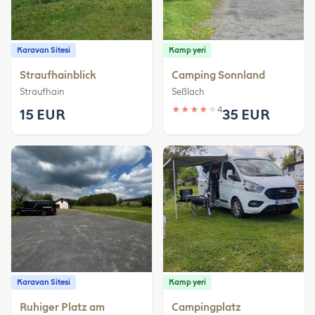
Karavan Sitesi
Kamp yeri
Straufhainblick
Camping Sonnland
Straufhain
Seßlach
★
★
★
★
★
4
15 EUR
35 EUR
Karavan Sitesi
Kamp yeri
Ruhiger Platz am
Campingplatz