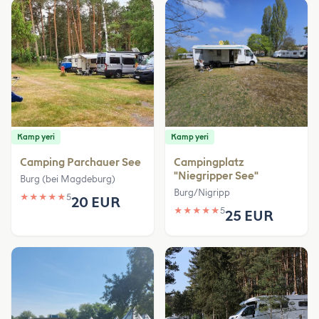
Kamp yeri
Kamp yeri
Camping Parchauer See
Campingplatz
"Niegripper See"
Burg (bei Magdeburg)
Burg/Nigripp
★
★
★
★
★
5
20 EUR
★
★
★
★
★
5
25 EUR