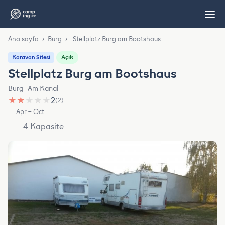
Ana sayfa
›
Burg
›
Stellplatz Burg am Bootshaus
Açık
Karavan Sitesi
Stellplatz Burg am Bootshaus
Burg · Am Kanal
★
★
★
★
★
2
(2)
Apr – Oct
4 Kapasite