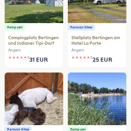
Kamp yeri
Karavan Sitesi
Campingplatz Bertingen
Stellplatz Bertingen am
und Indianer Tipi-Dorf
Hotel La Porte
Angern
Angern
★
★
★
★
★
5
★
★
★
★
★
5
31 EUR
25 EUR
Karavan Sitesi
Kamp yeri