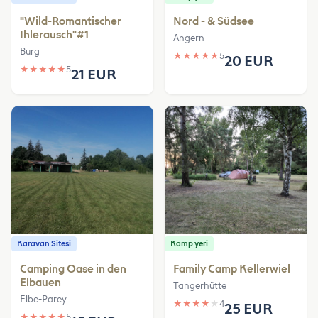
"Wild-Romantischer
Nord - & Südsee
Ihlerausch"#1
Angern
Burg
★
★
★
★
★
5
20 EUR
★
★
★
★
★
5
21 EUR
Karavan Sitesi
Kamp yeri
Camping Oase in den
Family Camp Kellerwiel
Elbauen
Tangerhütte
Elbe-Parey
★
★
★
★
★
4
25 EUR
★
★
★
★
★
5