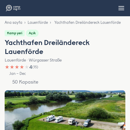
Ana sayfa
›
Lauenförde
›
Yachthafen Dreiländereck Lauenförde
Açık
Kamp yeri
Yachthafen Dreiländereck
Lauenförde
Lauenförde · Würgasser Straße
★
★
★
★
★
4
(15)
Jan – Dec
50 Kapasite