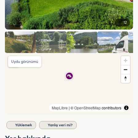
12
Uydu görünümü
MapLibre
| ©
OpenStreetMap
contributors
Yüklemek
Yanlış veri mi?