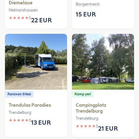
Diemelaue
Borgentreich
Helmarshausen
15 EUR
★
★
★
★
★
5
22 EUR
Karavan Sitesi
Kamp yeri
Trendulas Paradies
Campingplatz
Trendelburg
Trendelburg
Trendelburg
★
★
★
★
★
5
13 EUR
★
★
★
★
★
5
21 EUR