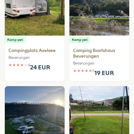
Kamp yeri
Kamp yeri
Campingplatz Axelsee
Camping Bootshaus
Beverungen
Beverungen
Beverungen
★
★
★
★
★
4
24 EUR
★
★
★
★
★
5
19 EUR