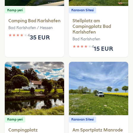
Kamp yeri
Karavan Sitesi
Camping Bad Karlshafen
Stellplatz am
Campingplatz Bad
Bad Karlshafen / Hessen
Karlshafen
★
★
★
★
★
4
35 EUR
Bad Karlshafen
★
★
★
★
★
4
15 EUR
Kamp yeri
Karavan Sitesi
Campingplatz
Am Sportplatz Manrode