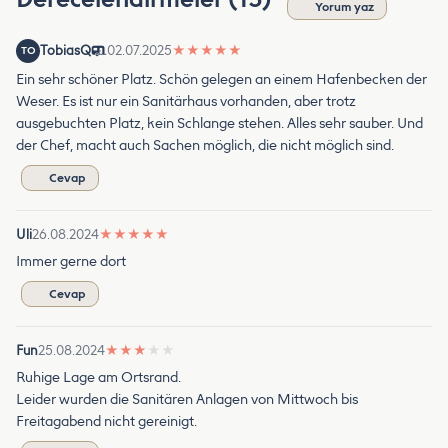
Yorum yaz
TobiasQ
02.07.2025
★
★
★
★
★
TO
Ein sehr schöner Platz. Schön gelegen an einem Hafenbecken der
Weser. Es ist nur ein Sanitärhaus vorhanden, aber trotz
ausgebuchten Platz, kein Schlange stehen. Alles sehr sauber. Und
der Chef, macht auch Sachen möglich, die nicht möglich sind.
Cevap
Uli
26.08.2024
★
★
★
★
★
Immer gerne dort
Cevap
Fun
25.08.2024
★
★
★
★
★
Ruhige Lage am Ortsrand.
Leider wurden die Sanitären Anlagen von Mittwoch bis
Freitagabend nicht gereinigt.