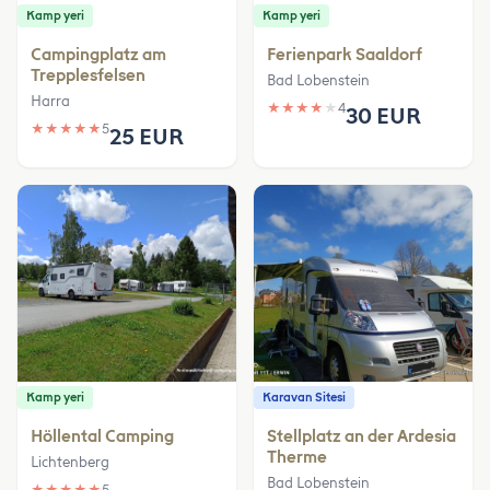
Kamp yeri
Kamp yeri
Campingplatz am
Ferienpark Saaldorf
Trepplesfelsen
Bad Lobenstein
Harra
★
★
★
★
★
4
30 EUR
★
★
★
★
★
5
25 EUR
Kamp yeri
Karavan Sitesi
Höllental Camping
Stellplatz an der Ardesia
Therme
Lichtenberg
Bad Lobenstein
★
★
★
★
★
5