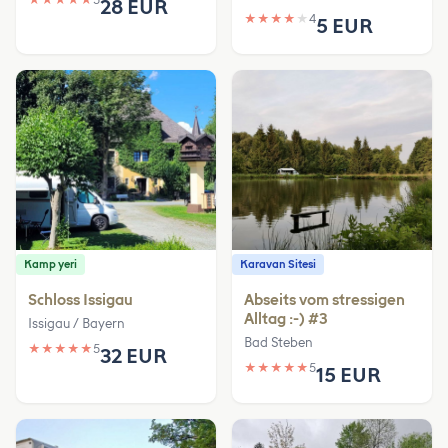
28 EUR
★
★
★
★
★
4
5 EUR
Kamp yeri
Karavan Sitesi
Schloss Issigau
Abseits vom stressigen
Alltag :-) #3
Issigau / Bayern
Bad Steben
★
★
★
★
★
5
32 EUR
★
★
★
★
★
5
15 EUR