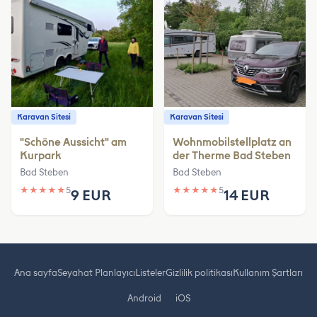
Karavan Sitesi
Karavan Sitesi
"Schöne Aussicht" am
Wohnmobilstellplatz an
Kurpark
der Therme Bad Steben
Bad Steben
Bad Steben
★
★
★
★
★
5
★
★
★
★
★
5
9 EUR
14 EUR
Ana sayfa
Seyahat Planlayıcı
Listeler
Gizlilik politikası
Kullanım Şartları
Android
iOS