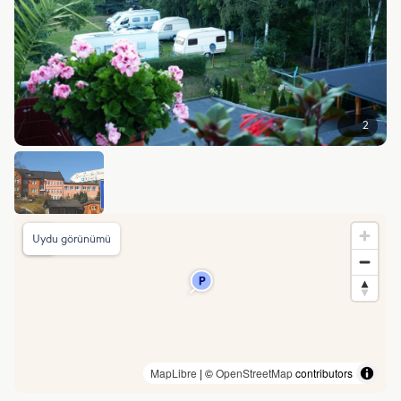
2
Uydu görünümü
MapLibre
| ©
OpenStreetMap
contributors