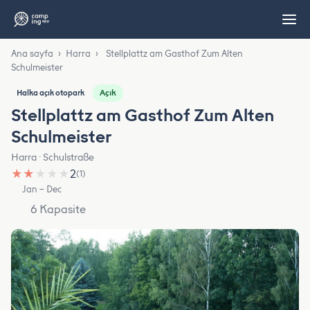
Ana sayfa
›
Harra
›
Stellplattz am Gasthof Zum Alten
Schulmeister
Açık
Halka açık otopark
Stellplattz am Gasthof Zum Alten
Schulmeister
Harra · Schulstraße
★
★
★
★
★
2
(1)
Jan – Dec
6 Kapasite