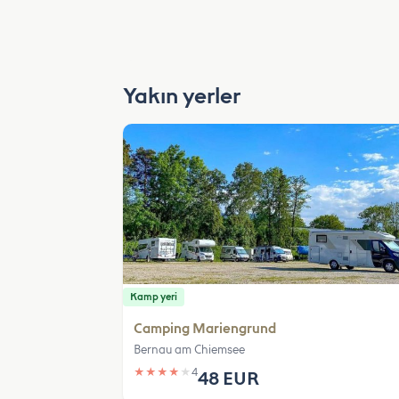
Yakın yerler
Kamp yeri
Camping Mariengrund
Bernau am Chiemsee
★
★
★
★
★
4
48 EUR