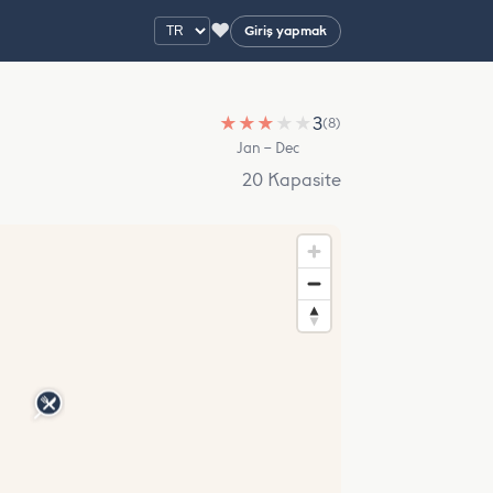
♥
Giriş yapmak
★
★
★
★
★
3
(8)
Jan – Dec
20 Kapasite