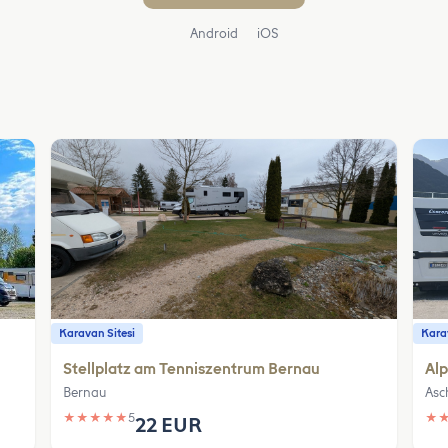
Android
iOS
Karavan Sitesi
Karav
Stellplatz am Tenniszentrum Bernau
Al
Bernau
Asc
★
★
★
★
★
5
★
22 EUR