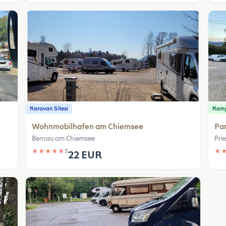
Karavan Sitesi
Kamp
Wohnmobilhafen am Chiemsee
Pa
Bernau am Chiemsee
Pri
★
★
★
★
★
5
★
22 EUR