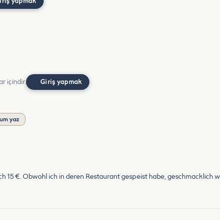
iriş yapmak
r içindir.
Giriş yapmak
um yaz
ch 15 €. Obwohl ich in deren Restaurant gespeist habe, geschmacklich w