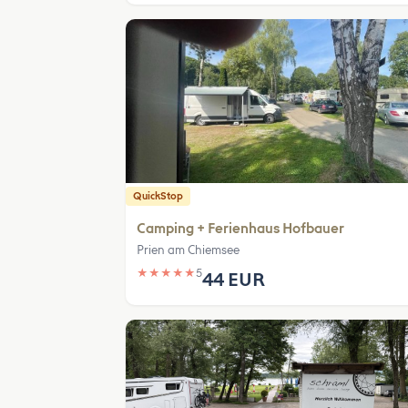
QuickStop
Camping + Ferienhaus Hofbauer
Prien am Chiemsee
★
★
★
★
★
5
44 EUR