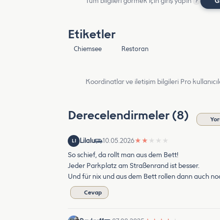
Tüm bilgileri görmek için giriş yapın
G
?
Etiketler
Chiemsee
Restoran
Koordinatlar ve iletişim bilgileri Pro kullanıcıla
Derecelendirmeler (8)
Yor
Lilalu
10.05.2026
★
★
★
★
★
LI
So schief, da rollt man aus dem Bett!
Jeder Parkplatz am Straßenrand ist besser.
Und für nix und aus dem Bett rollen dann auch no
Cevap