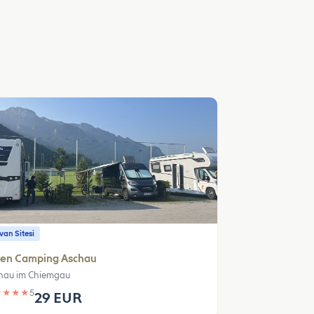
an Sitesi
pen Camping Aschau
hau im Chiemgau
★
★
★
★
5
29 EUR