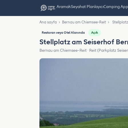
Aramak
Seyahat Planlayıcı
Camping App L
Ana sayfa
›
Bernau am Chiemsee-Reit
›
Stellpla
Açık
Restoran veya Otel Alanında
Stellplatz am Seiserhof B
Bernau am Chiemsee-Reit · Reit (Parkplatz Seise