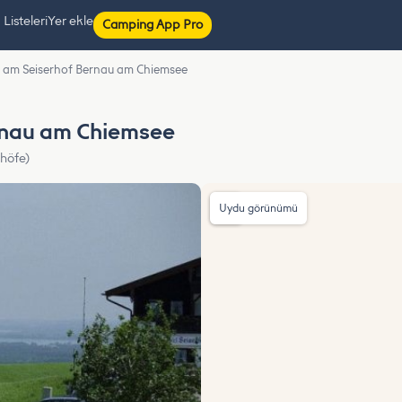
isteleri
Yer ekle
Camping App Pro
tz am Seiserhof Bernau am Chiemsee
ernau am Chiemsee
rhöfe)
Uydu görünümü