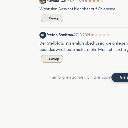
Pavlas11
07.08.2025
★
★
★
★
★
Wahnsinn Aussicht hier ober auf Chiemsee
Cevap
Stefan.Sanitz
27.10.2021
★
★
★
★
★
ST
Der Stellplatz ist ziemlich abschüssig, die anlieg
aber das wird heute nichts mehr. Man fühlt sich 
Cevap
Tüm bilgileri görmek için giriş yapın
Giri