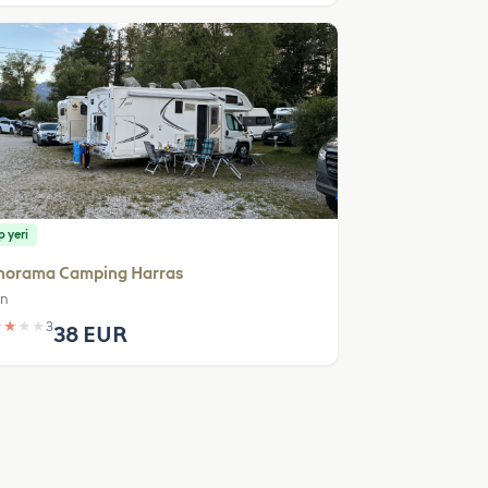
 yeri
norama Camping Harras
en
★
★
★
★
3
38 EUR