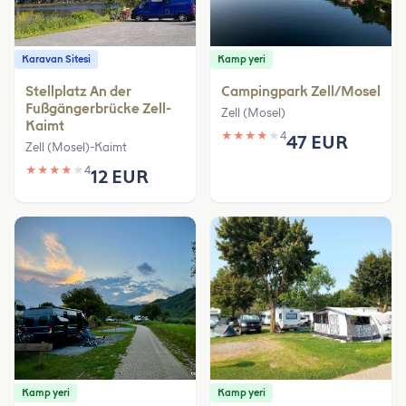
Karavan Sitesi
Kamp yeri
Stellplatz An der
Campingpark Zell/Mosel
Fußgängerbrücke Zell-
Zell (Mosel)
Kaimt
★
★
★
★
★
4
47 EUR
Zell (Mosel)-Kaimt
★
★
★
★
★
4
12 EUR
Kamp yeri
Kamp yeri