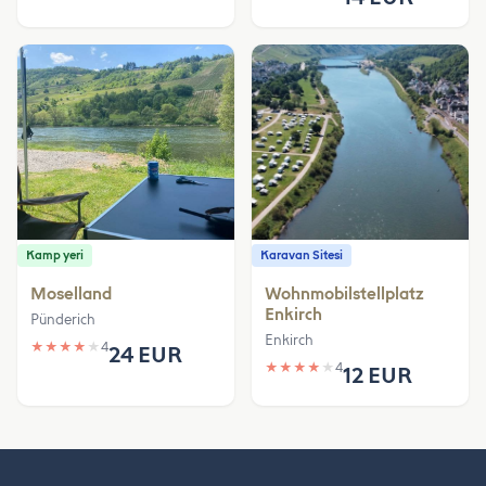
Kamp yeri
Karavan Sitesi
Moselland
Wohnmobilstellplatz
Enkirch
Pünderich
Enkirch
★
★
★
★
★
4
24 EUR
★
★
★
★
★
4
12 EUR