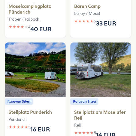
Moselcampingplatz
Bären Camp
Pünderich
Bullay / Mosel
Traben-Trarbach
★
★
★
★
★
5
33 EUR
★
★
★
★
★
4
40 EUR
Karavan Sitesi
Karavan Sitesi
Stellplatz Pünderich
Stellplatz am Moselufer
Reil
Pünderich
Reil
★
★
★
★
★
5
16 EUR
★
★
★
★
★
5
14 EUR