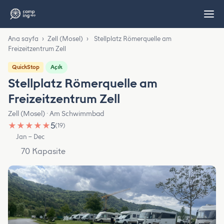
Ana sayfa
›
Zell (Mosel)
›
Stellplatz Römerquelle am
Freizeitzentrum Zell
Açık
QuickStop
Stellplatz Römerquelle am
Freizeitzentrum Zell
Zell (Mosel) · Am Schwimmbad
★
★
★
★
★
5
(19)
Jan – Dec
70 Kapasite