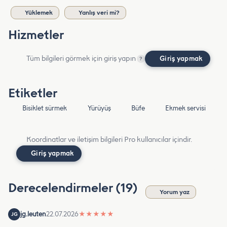
Yüklemek
Yanlış veri mi?
Hizmetler
Tüm bilgileri görmek için giriş yapın
Giriş yapmak
?
Etiketler
Bisiklet sürmek
Yürüyüş
Büfe
Ekmek servisi
Koordinatlar ve iletişim bilgileri Pro kullanıcılar içindir.
Giriş yapmak
Derecelendirmeler (19)
Yorum yaz
jg.leuten
22.07.2026
★
★
★
★
★
JG