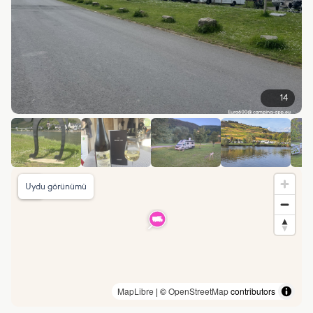
14
Uydu görünümü
MapLibre
| ©
OpenStreetMap
contributors