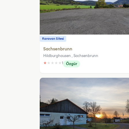
Karavan Sitesi
Sachsenbrunn
Hildburghausen , Sachsenbrunn
★
★
★
★
★
1
Özgür