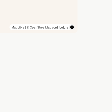
MapLibre
| ©
OpenStreetMap
contributors