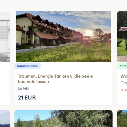
Karavan Sitesi
Kamp
Träumen, Energie Tanken u. die Seele
Wo
baumeln lassen
Gro
Eisfeld
★
21 EUR