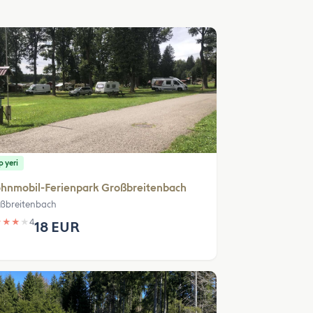
 yeri
hnmobil-Ferienpark Großbreitenbach
ßbreitenbach
★
★
★
★
4
18 EUR