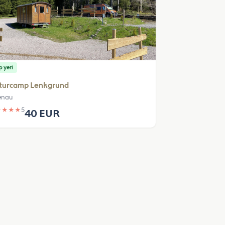
 yeri
turcamp Lenkgrund
enau
★
★
★
★
5
40 EUR