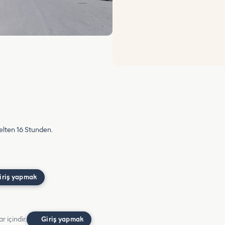
elten 16 Stunden.
iriş yapmak
r içindir.
Giriş yapmak