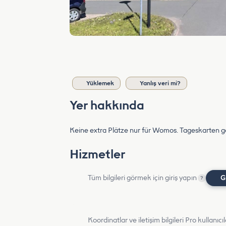
Yüklemek
Yanlış veri mi?
Yer hakkında
Keine extra Plätze nur für Womos. Tageskarten g
Hizmetler
Tüm bilgileri görmek için giriş yapın
G
?
Koordinatlar ve iletişim bilgileri Pro kullanıcıla