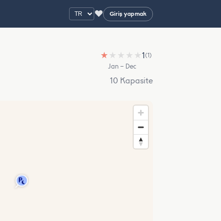
♥
Giriş yapmak
★
★
★
★
★
1
(1)
Jan – Dec
10 Kapasite