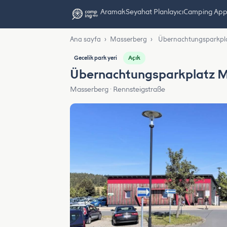
Aramak
Seyahat Planlayıcı
Camping App L
Ana sayfa
›
Masserberg
›
Übernachtungsparkpl
Açık
Gecelik park yeri
Übernachtungsparkplatz 
Masserberg · Rennsteigstraße