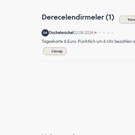
Derecelendirmeler (1)
Yor
Dackelwackel
02.08.2024
★
★
★
★
★
DA
Tageskarte 6 Euro. Pünktlich um 6 Uhr bezahlen
Cevap