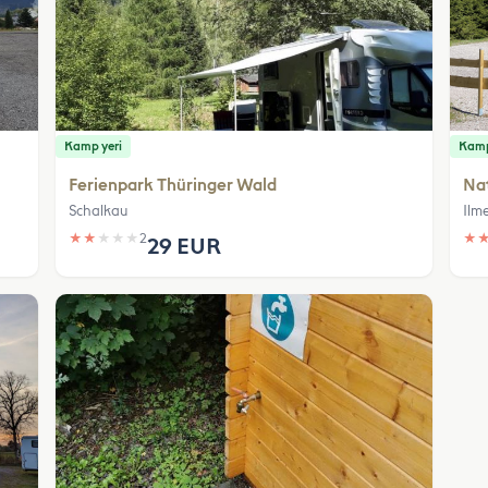
Kamp yeri
Kamp
Ferienpark Thüringer Wald
Na
Schalkau
Ilm
★
★
★
★
★
2
★
29 EUR