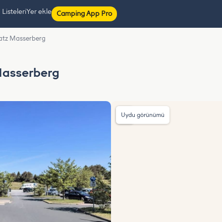
isteleri
Yer ekle
Camping App Pro
atz Masserberg
Masserberg
Uydu görünümü