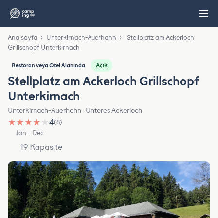
Ana sayfa
›
Unterkirnach-Auerhahn
›
Stellplatz am Ackerloch
Grillschopf Unterkirnach
Açık
Restoran veya Otel Alanında
Stellplatz am Ackerloch Grillschopf
Unterkirnach
Unterkirnach-Auerhahn · Unteres Ackerloch
★
★
★
★
★
4
(8)
Jan – Dec
19 Kapasite