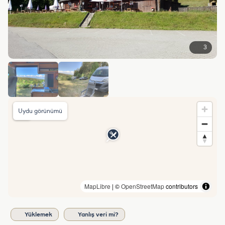
3
Uydu görünümü
MapLibre
| ©
OpenStreetMap
contributors
Yüklemek
Yanlış veri mi?