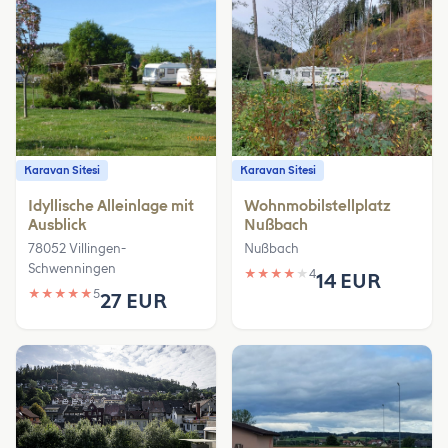
Karavan Sitesi
Karavan Sitesi
Idyllische Alleinlage mit
Wohnmobilstellplatz
Ausblick
Nußbach
78052 Villingen-
Nußbach
Schwenningen
★
★
★
★
★
4
14 EUR
★
★
★
★
★
5
27 EUR