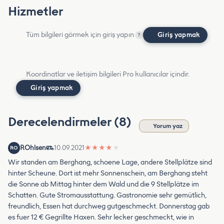
Hizmetler
Tüm bilgileri görmek için giriş yapın
Giriş yapmak
?
Koordinatlar ve iletişim bilgileri Pro kullanıcılar içindir.
Giriş yapmak
Derecelendirmeler (8)
Yorum yaz
ROhlsen
10.09.2021
★
★
★
★
★
RO
Wir standen am Berghang, schoene Lage, andere Stellplätze sind
hinter Scheune. Dort ist mehr Sonnenschein, am Berghang steht
die Sonne ab Mittag hinter dem Wald und die 9 Stellplätze im
Schatten. Gute Stromausstattung. Gastronomie sehr gemütlich,
freundlich, Essen hat durchweg gutgeschmeckt. Donnerstag gab
es fuer 12 € Gegrillte Haxen. Sehr lecker geschmeckt, wie in