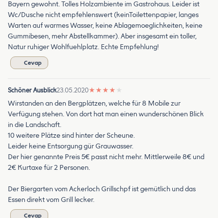
Bayern gewohnt. Tolles Holzambiente im Gastrohaus. Leider ist
Wc/Dusche nicht empfehlenswert (keinToilettenpapier, langes
Warten auf warmes Wasser, keine Ablagemoeglichkeiten, keine
Gummibesen, mehr Abstellkammer). Aber insgesamt ein toller,
Natur ruhiger Wohlfuehlplatz. Echte Empfehlung!
Cevap
Schöner Ausblick
23.05.2020
★
★
★
★
★
Wirstanden an den Bergplätzen, welche für 8 Mobile zur
Verfügung stehen. Von dort hat man einen wunderschönen Blick
in die Landschaft.
10 weitere Plätze sind hinter der Scheune.
Leider keine Entsorgung gür Grauwasser.
Der hier genannte Preis 5€ passt nicht mehr. Mittlerweile 8€ und
2€ Kurtaxe für 2 Personen.
Der Biergarten vom Ackerloch Grillschpf ist gemütlich und das
Essen direkt vom Grill lecker.
Cevap