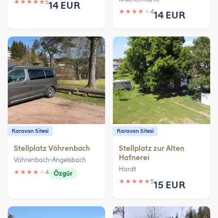
★
★
★
★
★
5
14 EUR
★
★
★
★
★
4
14 EUR
Karavan Sitesi
Karavan Sitesi
Stellplatz Vöhrenbach
Stellplatz zur Alten
Hafnerei
Vöhrenbach-Angelsbach
Hardt
★
★
★
★
★
4
Özgür
★
★
★
★
★
5
15 EUR