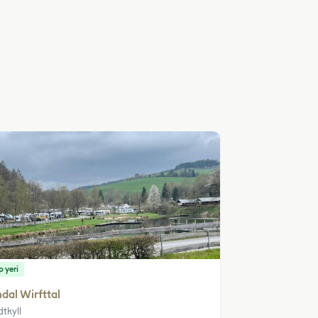
 yeri
dal Wirfttal
dtkyll