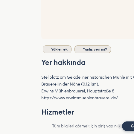
Yüklemek
Yanlış veri mi?
Yer hakkında
Stellplatz am Geläde iner historischen Mühle mit
Brauerei in der Nähe (0.12 km):
Erwins Mühlenbrauerei, Hauptstraße 8
https://www.erwinsmuehlenbrauerei.de/
Hizmetler
Tüm bilgileri görmek için giriş yapın
G
?