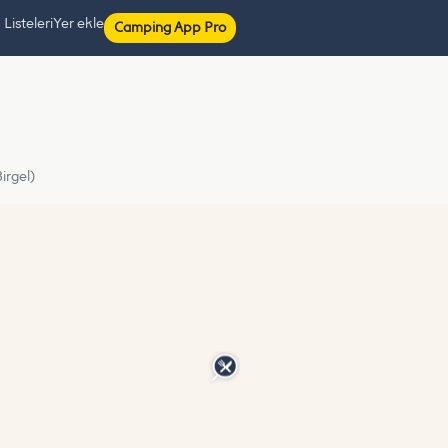
isteleri
Yer ekle
Camping App Pro
irgel)