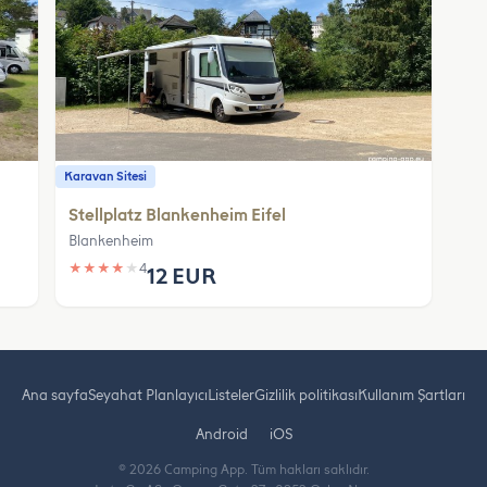
Karavan Sitesi
Stellplatz Blankenheim Eifel
Blankenheim
★
★
★
★
★
4
12 EUR
Ana sayfa
Seyahat Planlayıcı
Listeler
Gizlilik politikası
Kullanım Şartları
Android
iOS
© 2026 Camping App. Tüm hakları saklıdır.