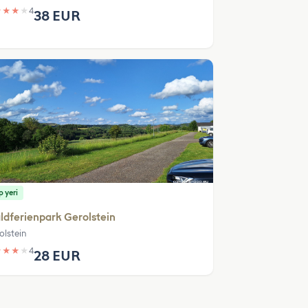
★
★
★
★
4
38 EUR
 yeri
dferienpark Gerolstein
olstein
★
★
★
★
4
28 EUR