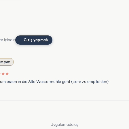
r içindir.
Giriş yapmak
um yaz
★
★
★
um essen in die Alte Wassermühle geht ( sehr zu empfehlen).
Uygulamada aç