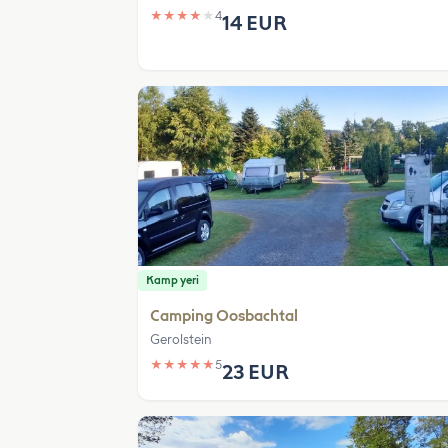
★
★
★
★
★
4
14 EUR
Kamp yeri
Camping Oosbachtal
Gerolstein
★
★
★
★
★
5
23 EUR