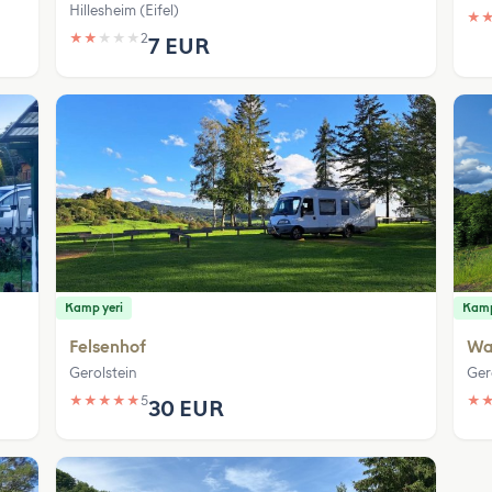
Hillesheim (Eifel)
★
★
★
★
★
★
2
7 EUR
Kamp yeri
Kamp
Felsenhof
Wal
Gerolstein
Ger
★
★
★
★
★
5
★
30 EUR