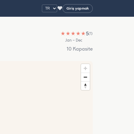
♥
Giriş yapmak
★
★
★
★
★
5
(1)
Jan – Dec
10 Kapasite