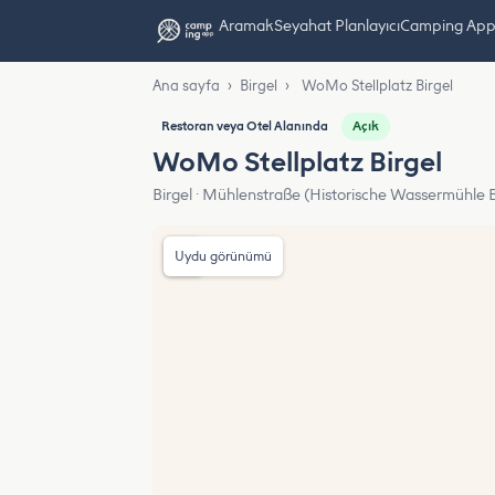
Aramak
Seyahat Planlayıcı
Camping App L
Ana sayfa
›
Birgel
›
WoMo Stellplatz Birgel
Açık
Restoran veya Otel Alanında
WoMo Stellplatz Birgel
Birgel · Mühlenstraße (Historische Wassermühle B
Uydu görünümü