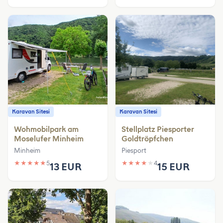
Karavan Sitesi
Karavan Sitesi
Wohmobilpark am
Stellplatz Piesporter
Moselufer Minheim
Goldtröpfchen
Minheim
Piesport
★
★
★
★
★
5
★
★
★
★
★
4
13 EUR
15 EUR