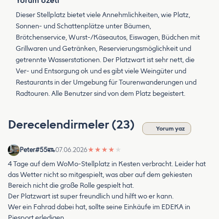
Yorum özeti
Dieser Stellplatz bietet viele Annehmlichkeiten, wie Platz,
Sonnen- und Schattenplätze unter Bäumen,
Brötchenservice, Wurst-/Käseautos, Eiswagen, Büdchen mit
Grillwaren und Getränken, Reservierungsmöglichkeit und
getrennte Wasserstationen. Der Platzwart ist sehr nett, die
Ver- und Entsorgung ok und es gibt viele Weingüter und
Restaurants in der Umgebung für Tourenwanderungen und
Radtouren. Alle Benutzer sind von dem Platz begeistert.
Derecelendirmeler (23)
Yorum yaz
Peter#55
07.06.2026
★
★
★
★
★
4 Tage auf dem WoMo-Stellplatz in Kesten verbracht. Leider hat
das Wetter nicht so mitgespielt, was aber auf dem gekiesten
Bereich nicht die große Rolle gespielt hat.
Der Platzwart ist super freundlich und hilft wo er kann.
Wer ein Fahrad dabei hat, sollte seine Einkäufe im EDEKA in
Piesport erledigen.