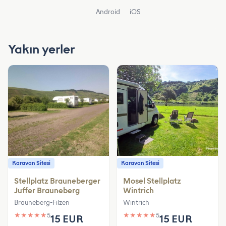
Android
iOS
Yakın yerler
Karavan Sitesi
Karavan Sitesi
Stellplatz Brauneberger
Mosel Stellplatz
Juffer Brauneberg
Wintrich
Brauneberg-Filzen
Wintrich
★
★
★
★
★
5
★
★
★
★
★
5
15 EUR
15 EUR