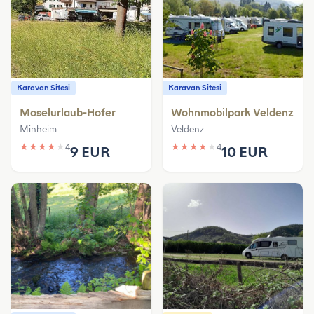
Karavan Sitesi
Karavan Sitesi
Moselurlaub-Hofer
Wohnmobilpark Veldenz
Minheim
Veldenz
★
★
★
★
★
4
★
★
★
★
★
4
9 EUR
10 EUR