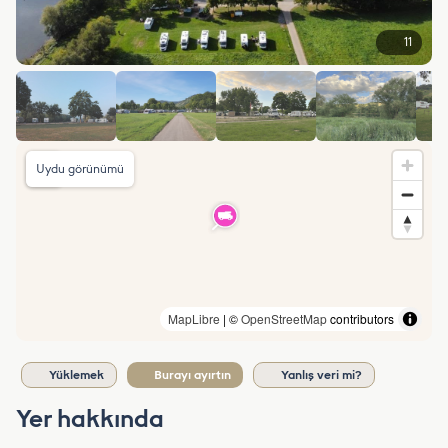
11
Uydu görünümü
MapLibre
| ©
OpenStreetMap
contributors
Yüklemek
Burayı ayırtın
Yanlış veri mi?
Yer hakkında