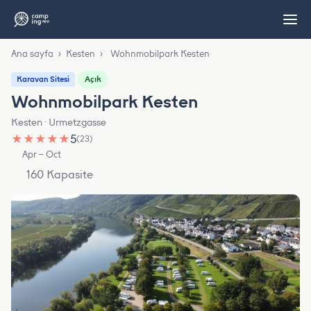
Ana sayfa
›
Kesten
›
Wohnmobilpark Kesten
Açık
Karavan Sitesi
Wohnmobilpark Kesten
Kesten · Urmetzgasse
★
★
★
★
★
5
(23)
Apr – Oct
160 Kapasite