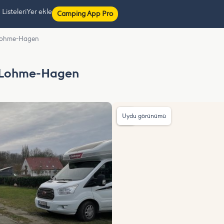
isteleri
Yer ekle
Camping App Pro
l Lohme-Hagen
l Lohme-Hagen
Uydu görünümü