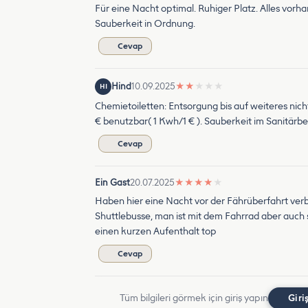
Für eine Nacht optimal. Ruhiger Platz. Alles vo
Sauberkeit in Ordnung.
Cevap
Hind
10.09.2025
★
★
★
★
★
HI
Chemietoiletten: Entsorgung bis auf weiteres nich
€ benutzbar( 1 Kwh/1 € ). Sauberkeit im Sanitärb
Cevap
Ein Gast
20.07.2025
★
★
★
★
★
Haben hier eine Nacht vor der Fährüberfahrt verb
Shuttlebusse, man ist mit dem Fahrrad aber auc
einen kurzen Aufenthalt top
Cevap
Tüm bilgileri görmek için giriş yapın
Giri