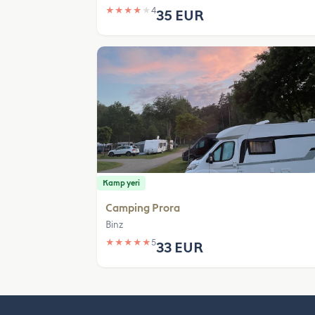
★
★
★
★
★
4
35 EUR
Kamp yeri
Camping Prora
Binz
★
★
★
★
★
5
33 EUR