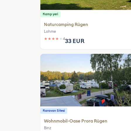
Kamp yeri
Naturcamping Rügen
Lohme
★
★
★
★
★
4
33 EUR
Karavan Sitesi
Wohnmobil-Oase Prora Rügen
Binz