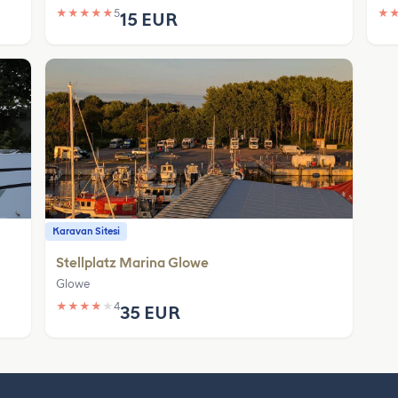
★
★
★
★
★
5
★
15 EUR
Karavan Sitesi
Stellplatz Marina Glowe
Glowe
★
★
★
★
★
4
35 EUR