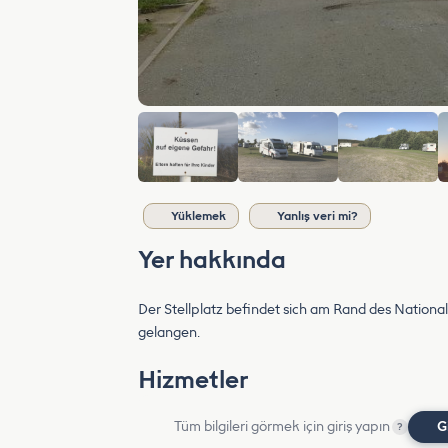
Yüklemek
Yanlış veri mi?
Yer hakkında
Der Stellplatz befindet sich am Rand des National
gelangen.
Hizmetler
Tüm bilgileri görmek için giriş yapın
G
?