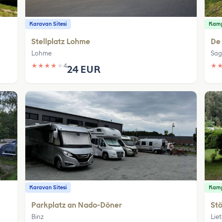
Karavan Sitesi
Kamp
Stellplatz Lohme
De
Lohme
Sag
★
★
★
★
★
4
★
24 EUR
Karavan Sitesi
Kamp
Parkplatz an Nado-Döner
St
Binz
Lie