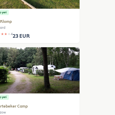
 yeri
 Klomp
ard
★
★
★
★
4
23 EUR
 yeri
örtebeker Camp
tzow