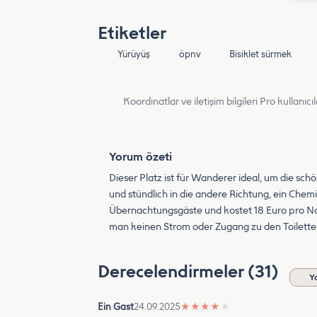
Etiketler
Yürüyüş
öpnv
Bisiklet sürmek
Koordinatlar ve iletişim bilgileri Pro kullanıcıla
Yorum özeti
Dieser Platz ist für Wanderer ideal, um die sch
und stündlich in die andere Richtung, ein Ch
Übernachtungsgäste und kostet 18 Euro pro N
man keinen Strom oder Zugang zu den Toilett
Derecelendirmeler (31)
Y
Ein Gast
24.09.2025
★
★
★
★
★