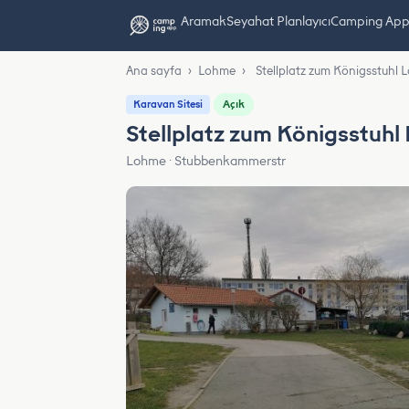
Aramak
Seyahat Planlayıcı
Camping App L
Ana sayfa
›
Lohme
›
Stellplatz zum Königsstuh
Açık
Karavan Sitesi
Stellplatz zum Königsstuh
Lohme · Stubbenkammerstr