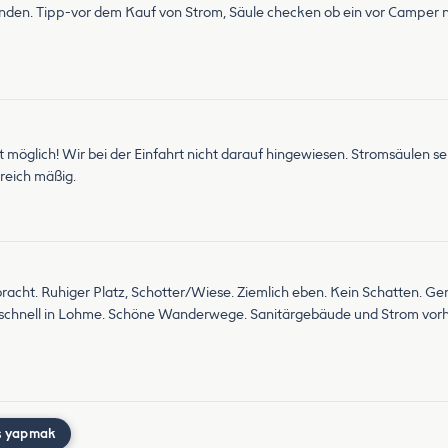
rhanden. Tipp-vor dem Kauf von Strom, Säule checken ob ein vor Camper
t möglich! Wir bei der Einfahrt nicht darauf hingewiesen. Stromsäulen se
ereich mäßig.
racht. Ruhiger Platz, Schotter/Wiese. Ziemlich eben. Kein Schatten. Gen
h schnell in Lohme. Schöne Wanderwege. Sanitärgebäude und Strom vorh
ş yapmak