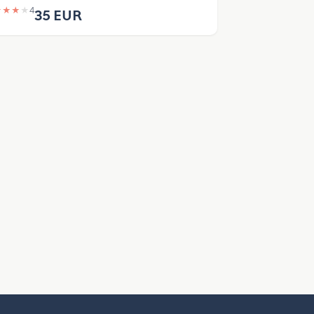
★
★
★
★
4
35 EUR