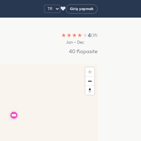
♥
Giriş yapmak
★
★
★
★
★
4
(31)
Jan – Dec
40 Kapasite