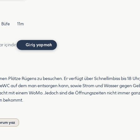
Büfe
11m
r içindir.
Giriş yapmak
önen Plätze Rügens zu besuchen. Er verfügt über Schnellimbiss bis 18 Uhr,
emieWC auf dem man entsorgen kann, sowie Strom und Wasser gegen Gebüh
acht mit einem WoMo. Jedoch sind die Öffnungszeiten nicht immer gan
en bekommt.
orum yaz