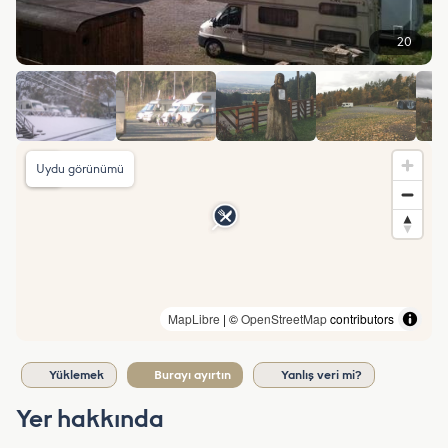
20
Uydu görünümü
MapLibre
| ©
OpenStreetMap
contributors
Yüklemek
Burayı ayırtın
Yanlış veri mi?
Yer hakkında