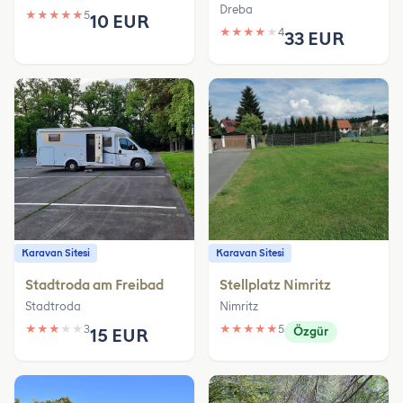
Dreba
★
★
★
★
★
5
10 EUR
★
★
★
★
★
4
33 EUR
Karavan Sitesi
Karavan Sitesi
Stadtroda am Freibad
Stellplatz Nimritz
Stadtroda
Nimritz
★
★
★
★
★
3
★
★
★
★
★
5
15 EUR
Özgür