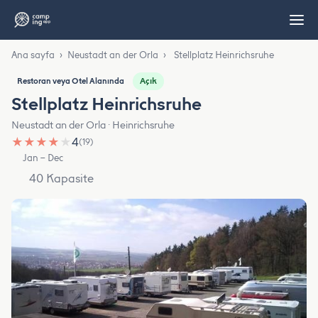
Ana sayfa
›
Neustadt an der Orla
›
Stellplatz Heinrichsruhe
Açık
Restoran veya Otel Alanında
Stellplatz Heinrichsruhe
Neustadt an der Orla · Heinrichsruhe
★
★
★
★
★
4
(19)
Jan – Dec
40 Kapasite