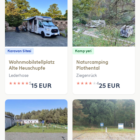
Karavan Sitesi
Kamp yeri
Wohnmobilstellplatz
Naturcamping
Alte Heuschupfe
Plothental
Lederhose
Ziegenrück
★
★
★
★
★
5
★
★
★
★
★
4
15 EUR
25 EUR