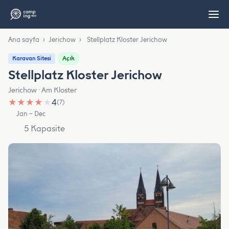
Ana sayfa
›
Jerichow
›
Stellplatz Kloster Jerichow
Açık
Karavan Sitesi
Stellplatz Kloster Jerichow
Jerichow · Am Kloster
★
★
★
★
★
4
(7)
Jan – Dec
5 Kapasite