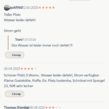
jack1960
12.06.2025
★
★
★
★
★
Toller Platz
Wasser leider defekt
Strom geht
Traini
11.07.2026
Das Wasser ist leider immer noch defekt !!!
Cevap
28.04.2025
★
★
★
★
★
Schöner Platz 5 Womo , Wasser leider defekt, Strom verfügbar.
Kleine Gaststätte, Kaffe, Eis. Platz kostenlos, Schnitzel mit Spargel
23, 50€ sehr lecker
Cevap
Thomas (Familie)
08.08.2021
★
★
★
★
★