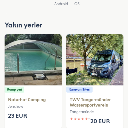
Android
iOS
Yakın yerler
Kamp yeri
Karavan Sitesi
Naturhof Camping
TWV Tangermünder
Wassersportverein
Jerichow
Tangermünde
23 EUR
★
★
★
★
★
5
20 EUR