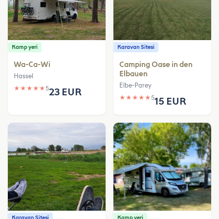
Kamp yeri
Karavan Sitesi
Wa-Ca-Wi
Camping Oase in den
Elbauen
Hassel
Elbe-Parey
★
★
★
★
★
5
23 EUR
★
★
★
★
★
5
15 EUR
Karavan Sitesi
Kamp yeri