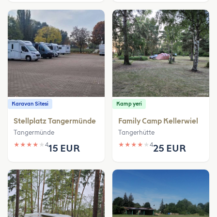
Karavan Sitesi
Kamp yeri
Stellplatz Tangermünde
Family Camp Kellerwiel
Tangermünde
Tangerhütte
★
★
★
★
★
4
★
★
★
★
★
4
15 EUR
25 EUR