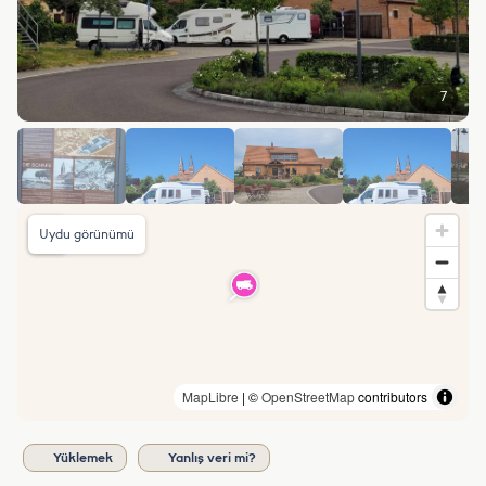
7
Uydu görünümü
MapLibre
| ©
OpenStreetMap
contributors
Yüklemek
Yanlış veri mi?