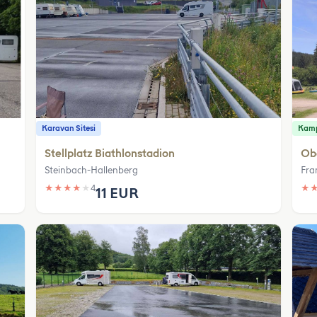
Karavan Sitesi
Kamp
Stellplatz Biathlonstadion
Ob
Steinbach-Hallenberg
Fra
★
★
★
★
★
4
★
11 EUR