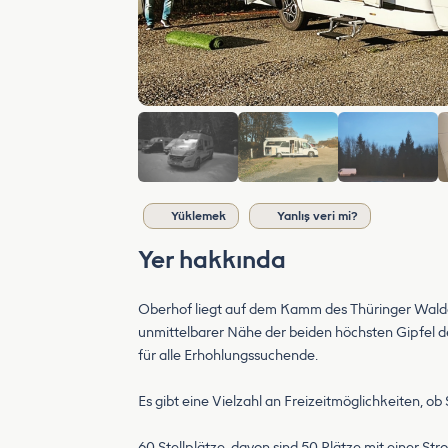
Yüklemek
Yanlış veri mi?
Yer hakkında
Oberhof liegt auf dem Kamm des Thüringer Waldes,
unmittelbarer Nähe der beiden höchsten Gipfel d
für alle Erhohlungssuchende.
Es gibt eine Vielzahl an Freizeitmöglichkeiten, ob
60 Stellplätze, davon sind 50 Plätze mit einer St