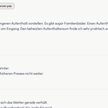
orum yaz
geren Aufenthalt vorstellen. Es gibt sogar Familienbäder. Einen Aufent
 am Eingang. Den beheizten Aufenthaltsraum finde ich sehr praktisch 
Winter.
höheren Preises nicht weiter.
 sich das Wetter gerade verhält.
 plus "Kurabgaben". Nix mehr fūr mich.