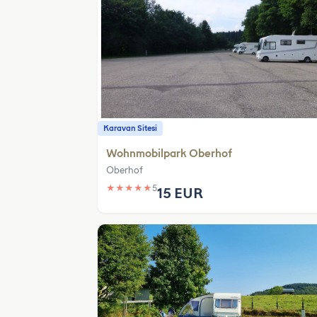
Karavan Sitesi
Wohnmobilpark Oberhof
Oberhof
★
★
★
★
★
5
15 EUR