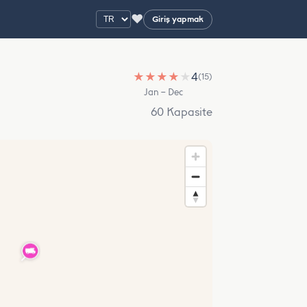
♥
Giriş yapmak
★
★
★
★
★
4
(15)
Jan – Dec
60 Kapasite