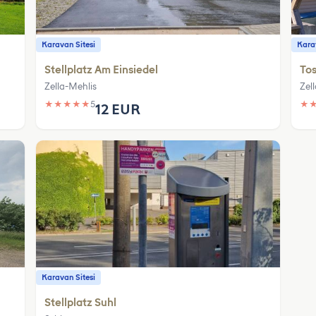
Karavan Sitesi
Karav
Stellplatz Am Einsiedel
Tos
Zella-Mehlis
Zel
★
★
★
★
★
5
★
12 EUR
Karavan Sitesi
Stellplatz Suhl