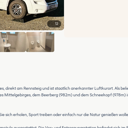
12
+6
 direkt am Rennsteig und ist staatlich anerkannter Luftkurort. Als beli
es Mittelgebirges, dem Beerberg (982m) und dem Schneekopf (978m) ist
 Sie sich erholen, Sport treiben oder einfach nur die Natur genießen wolle
romsäule ausgestattet. Die Ver- und Entsorgungsstation befindet sich im 