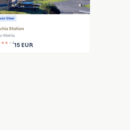
an Sitesi
chis Station
la-Mehlis
★
★
★
★
4
15 EUR