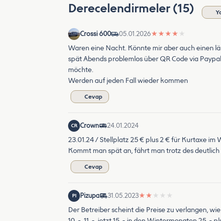
Derecelendirmeler (15)
Y
Crossi 600
05.01.2026
★
★
★
★
★
Waren eine Nacht. Könnte mir aber auch einen län
spät Abends problemlos über QR Code via Paypal
möchte.
Werden auf jeden Fall wieder kommen
Cevap
Crown
24.01.2024
CR
23.01.24 / Stellplatz 25 € plus 2 € für Kurtaxe im 
Kommt man spät an, fährt man trotz des deutlich 
Cevap
Pizupa
31.05.2023
★
★
★
★
★
PI
Der Betreiber scheint die Preise zu verlangen, wie
10. -, 11. -, jetzt 15. - in den Wintermonaten 25. -