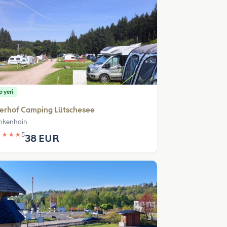
 yeri
erhof Camping Lütschesee
nkenhain
★
★
★
★
5
38 EUR