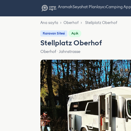
Aramak
Seyahat Planlayıcı
Camping App L
Ana sayfa
›
Oberhof
›
Stellplatz Oberhof
Açık
Karavan Sitesi
Stellplatz Oberhof
Oberhof · Jahnstrasse