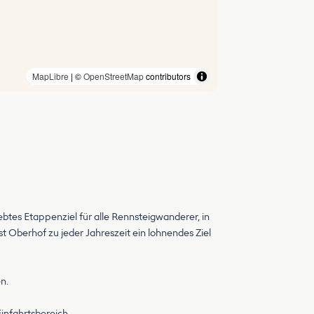
MapLibre
| ©
OpenStreetMap
contributors
ebtes Etappenziel für alle Rennsteigwanderer, in
 Oberhof zu jeder Jahreszeit ein lohnendes Ziel
n.
Einfahrtsbereich.