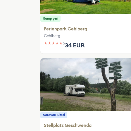
Kamp yeri
Ferienpark Gehlberg
Gehlberg
★
★
★
★
★
5
34 EUR
Karavan Sitesi
Stellplatz Geschwenda