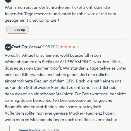
Wenn man erst an der Schranke ein Ticket zieht, dann die
folgenden Tage reserviert und vorab bezahlt, wird es mit dem
gezogenen Ticket kompliziert.
Cevap
Zwei-Op-jöck
09.05.2024
★
★
★
★
★
ZW
Vorsicht ! Aktuell anscheinend wohl Lausbefall in den
Weidenbäumen am Stellplatz ALLEECAMPING, was dazu führt ,
dass es aus den Bäumen tropft. Wir standen 2 Tage teilweise unter
einer der Silberweiden und haben genau dort nun rötliche
eingetrocknete Flecken auf dem GFK-Dach, die mit keinem uns
bekannten Mittel wieder komplett zu entfernen sind. Schade,
denn eigentlich ein schöner Stellplatz. Zur Zeit zwar tagsüber nicht
so ruhig, da am benachbarten Dreiländersee umfangreiche
Baumaßnahmen stattfinden, aber sonst sehr idyllisch.
Außerdem sollte man eine gewisse Mücken-Resilienz haben,
wenn man im Mai abends länger noch draußen sitzen möchte.
Zwei-Op-jöck
09.05.2024