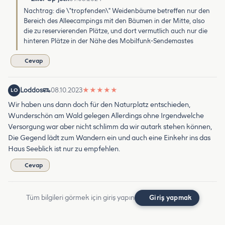
Nachtrag: die \"tropfenden\" Weidenbäume betreffen nur den
Bereich des Alleecampings mit den Bäumen in der Mitte, also
die zu reservierenden Plätze, und dort vermutlich auch nur die
hinteren Plätze in der Nähe des Mobilfunk-Sendemastes
Cevap
Loddos
08.10.2023
★
★
★
★
★
LO
Wir haben uns dann doch für den Naturplatz entschieden,
Wunderschön am Wald gelegen Allerdings ohne Irgendwelche
Versorgung war aber nicht schlimm da wir autark stehen können,
Die Gegend lädt zum Wandern ein und auch eine Einkehr ins das
Haus Seeblick ist nur zu empfehlen.
Cevap
Tüm bilgileri görmek için giriş yapın
Giriş yapmak