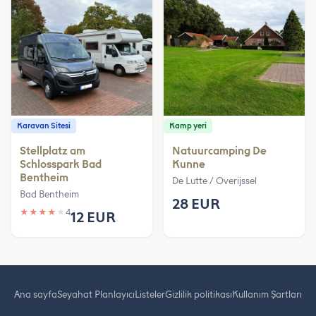
Karavan Sitesi
Kamp yeri
Stellplatz am
Natuurcamping De
Schlosspark Bad
Kunne
Bentheim
De Lutte / Overijssel
Bad Bentheim
28 EUR
★
★
★
★
★
4
12 EUR
Ana sayfa
Seyahat Planlayıcı
Listeler
Gizlilik politikası
Kullanım Şartları