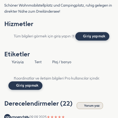
Schöner Wohnmobilstellplatz und Campingplatz, ruhig gelegen in
direkter Nähe zum Dreiländersee!
Hizmetler
Tüm bilgileri görmek için giriş yapın
Giriş yapmak
?
Etiketler
Yürüyüş
Tent
Plaj / banyo
Koordinatlar ve iletişim bilgileri Pro kullanıcılar içindir.
Giriş yapmak
Derecelendirmeler (22)
Yorum yaz
vmoench
09.09.2025
★
★
★
★
★
VM