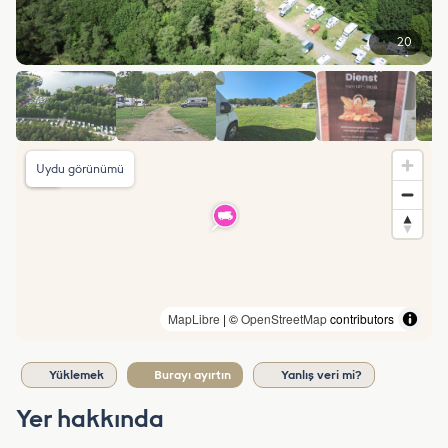
20
Uydu görünümü
MapLibre
| ©
OpenStreetMap
contributors
Yüklemek
Burayı ayırtın
Yanlış veri mi?
Yer hakkında