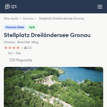
Ana sayfa
›
Gronau
›
Stellplatz Dreiländersee Gronau
Açık
Karavan Sitesi
Stellplatz Dreiländersee Gronau
Gronau · Brechter Weg
★
★
★
★
★
4
(22)
Jan – Dec
120 Kapasite