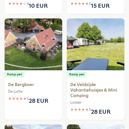
★
★
★
★
★
4
★
★
★
★
★
5
10 EUR
15 EUR
Kamp yeri
Kamp yeri
De Bergboer
De Veldzijde
Vakantiehuisjes & Mini
De Lutte
Camping
★
★
★
★
★
5
28 EUR
Losser
★
★
★
★
★
5
28 EUR