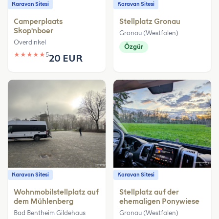
Karavan Sitesi
Karavan Sitesi
Camperplaats
Stellplatz Gronau
Skop'nboer
Gronau (Westfalen)
Overdinkel
Özgür
★
★
★
★
★
5
20 EUR
Karavan Sitesi
Karavan Sitesi
Wohnmobilstellplatz auf
Stellplatz auf der
dem Mühlenberg
ehemaligen Ponywiese
Bad Bentheim Gildehaus
Gronau (Westfalen)