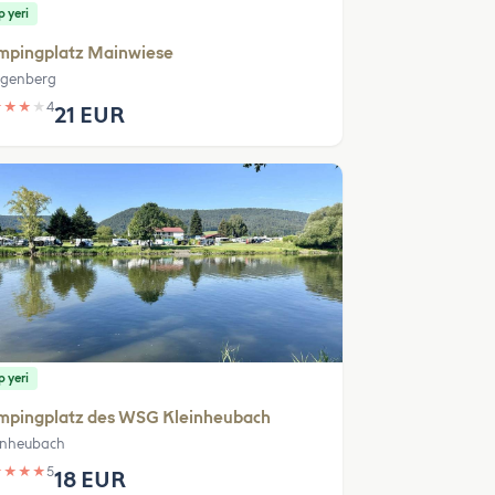
 yeri
mpingplatz Mainwiese
ngenberg
★
★
★
★
4
21 EUR
 yeri
mpingplatz des WSG Kleinheubach
inheubach
★
★
★
★
5
18 EUR