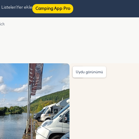
isteleri
Yer ekle
Camping App Pro
ick
Uydu görünümü