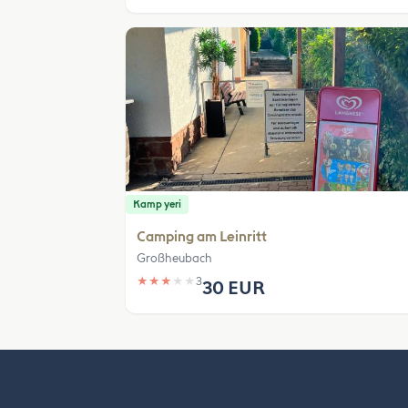
Kamp yeri
Camping am Leinritt
Großheubach
★
★
★
★
★
3
30 EUR