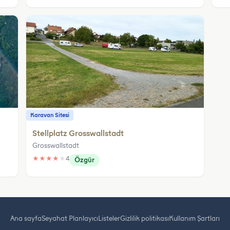
Karavan Sitesi
Stellplatz Grosswallstadt
Grosswallstadt
★
★
★
★
★
4
Özgür
Ana sayfa
Seyahat Planlayıcı
Listeler
Gizlilik politikası
Kullanım Şartları