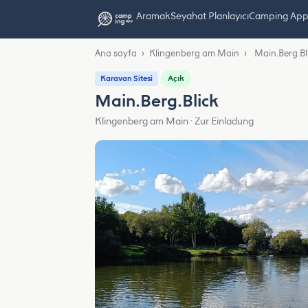
Aramak
Seyahat Planlayıcı
Camping App L
Ana sayfa
›
Klingenberg am Main
›
Main.Berg.Bl
Açık
Karavan Sitesi
Main.Berg.Blick
Klingenberg am Main · Zur Einladung