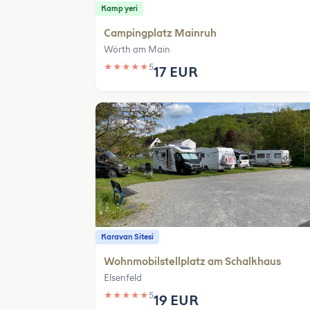
Kamp yeri
Campingplatz Mainruh
Wörth am Main
★
★
★
★
★
5
17 EUR
Karavan Sitesi
Wohnmobilstellplatz am Schalkhaus
Elsenfeld
★
★
★
★
★
5
19 EUR