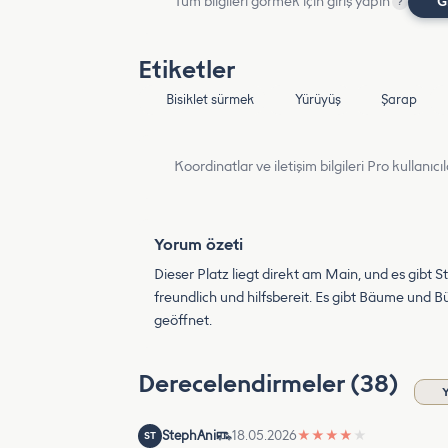
Tüm bilgileri görmek için giriş yapın
G
?
Etiketler
Bisiklet sürmek
Yürüyüş
Şarap
Koordinatlar ve iletişim bilgileri Pro kullanıcıla
Yorum özeti
Dieser Platz liegt direkt am Main, und es gibt 
freundlich und hilfsbereit. Es gibt Bäume und B
geöffnet.
Derecelendirmeler (38)
StephAni
18.05.2026
★
★
★
★
★
ST