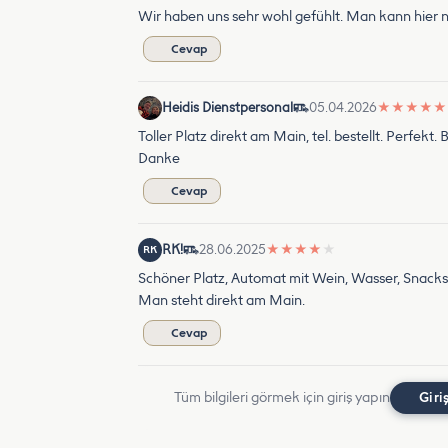
Wir haben uns sehr wohl gefühlt. Man kann hier n
Cevap
Heidis Dienstpersonal
05.04.2026
★
★
★
★
★
Toller Platz direkt am Main, tel. bestellt. Perfekt.
Danke
Cevap
RK!
28.06.2025
★
★
★
★
★
RK
Schöner Platz, Automat mit Wein, Wasser, Snacks. .
Man steht direkt am Main.
Cevap
Tüm bilgileri görmek için giriş yapın
Giri