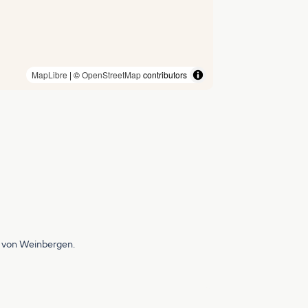
MapLibre
| ©
OpenStreetMap
contributors
en von Weinbergen.