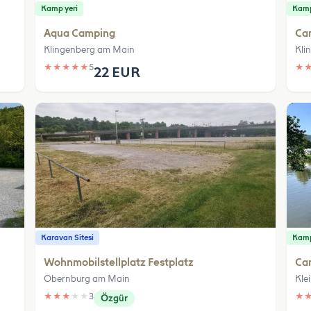
Kamp yeri
Kamp
Aqua Camping
Ca
Klingenberg am Main
Kli
★
★
★
★
★
5
★
22 EUR
Karavan Sitesi
Kamp
Wohnmobilstellplatz Festplatz
Ca
Obernburg am Main
Kle
★
★
★
★
★
3
★
Özgür