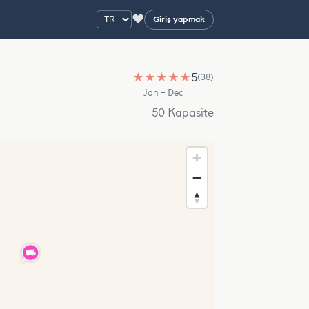
♥
Giriş yapmak
★
★
★
★
★
5
(38)
Jan – Dec
50 Kapasite