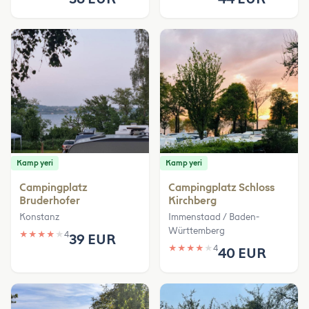
Kamp yeri
Kamp yeri
Campingplatz
Campingplatz Schloss
Bruderhofer
Kirchberg
Konstanz
Immenstaad / Baden-
Württemberg
★
★
★
★
★
4
39 EUR
★
★
★
★
★
4
40 EUR