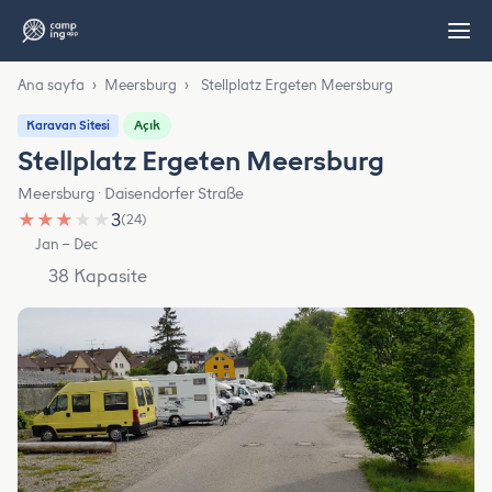
Ana sayfa
›
Meersburg
›
Stellplatz Ergeten Meersburg
Açık
Karavan Sitesi
Stellplatz Ergeten Meersburg
Meersburg · Daisendorfer Straße
★
★
★
★
★
3
(24)
Jan – Dec
38 Kapasite