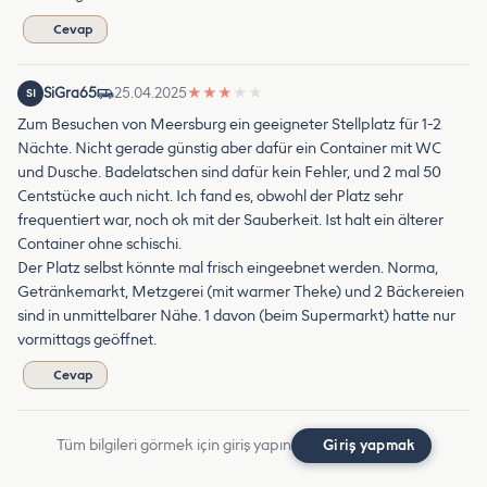
Cevap
SiGra65
25.04.2025
★
★
★
★
★
SI
Zum Besuchen von Meersburg ein geeigneter Stellplatz für 1-2
Nächte. Nicht gerade günstig aber dafür ein Container mit WC
und Dusche. Badelatschen sind dafür kein Fehler, und 2 mal 50
Centstücke auch nicht. Ich fand es, obwohl der Platz sehr
frequentiert war, noch ok mit der Sauberkeit. Ist halt ein älterer
Container ohne schischi.
Der Platz selbst könnte mal frisch eingeebnet werden. Norma,
Getränkemarkt, Metzgerei (mit warmer Theke) und 2 Bäckereien
sind in unmittelbarer Nähe. 1 davon (beim Supermarkt) hatte nur
vormittags geöffnet.
Cevap
Tüm bilgileri görmek için giriş yapın
Giriş yapmak