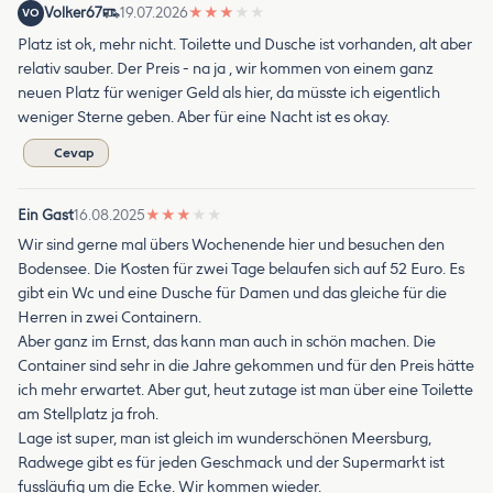
Volker67
19.07.2026
★
★
★
★
★
VO
Platz ist ok, mehr nicht. Toilette und Dusche ist vorhanden, alt aber
relativ sauber. Der Preis - na ja , wir kommen von einem ganz
neuen Platz für weniger Geld als hier, da müsste ich eigentlich
weniger Sterne geben. Aber für eine Nacht ist es okay.
Cevap
Ein Gast
16.08.2025
★
★
★
★
★
Wir sind gerne mal übers Wochenende hier und besuchen den
Bodensee. Die Kosten für zwei Tage belaufen sich auf 52 Euro. Es
gibt ein Wc und eine Dusche für Damen und das gleiche für die
Herren in zwei Containern.
Aber ganz im Ernst, das kann man auch in schön machen. Die
Container sind sehr in die Jahre gekommen und für den Preis hätte
ich mehr erwartet. Aber gut, heut zutage ist man über eine Toilette
am Stellplatz ja froh.
Lage ist super, man ist gleich im wunderschönen Meersburg,
Radwege gibt es für jeden Geschmack und der Supermarkt ist
fussläufig um die Ecke. Wir kommen wieder.