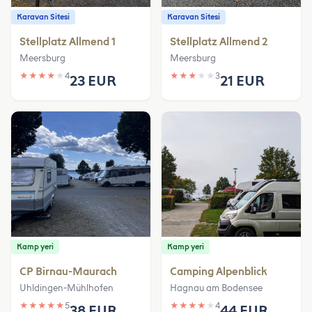
Karavan Sitesi
Karavan Sitesi
Stellplatz Allmend 1
Stellplatz Allmend 2
Meersburg
Meersburg
★
★
★
★
★
4
★
★
★
★
★
3
23 EUR
21 EUR
Kamp yeri
Kamp yeri
CP Birnau-Maurach
Camping Alpenblick
Uhldingen-Mühlhofen
Hagnau am Bodensee
★
★
★
★
★
5
★
★
★
★
★
4
38 EUR
44 EUR