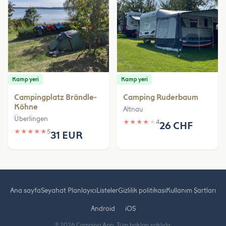
Kamp yeri
Kamp yeri
Campingplatz Brändle-
Camping Ruderbaum
Köhne
Altnau
Überlingen
★
★
★
★
★
4
26 CHF
★
★
★
★
★
5
31 EUR
Ana sayfa
Seyahat Planlayıcı
Listeler
Gizlilik politikası
Kullanım Şartları
Android
iOS
© 2026 Camping App. Tüm hakları saklıdır.