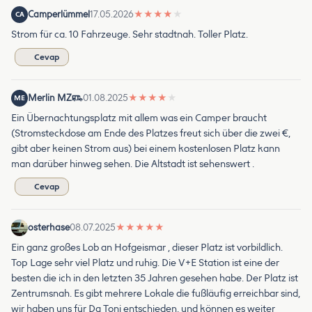
Camperlümmel
17.05.2026
★
★
★
★
★
CA
Strom für ca. 10 Fahrzeuge. Sehr stadtnah. Toller Platz.
Cevap
Merlin MZ
01.08.2025
★
★
★
★
★
ME
Ein Übernachtungsplatz mit allem was ein Camper braucht
(Stromsteckdose am Ende des Platzes freut sich über die zwei €,
gibt aber keinen Strom aus) bei einem kostenlosen Platz kann
man darüber hinweg sehen. Die Altstadt ist sehenswert .
Cevap
osterhase
08.07.2025
★
★
★
★
★
Ein ganz großes Lob an Hofgeismar , dieser Platz ist vorbildlich.
Top Lage sehr viel Platz und ruhig. Die V+E Station ist eine der
besten die ich in den letzten 35 Jahren gesehen habe. Der Platz ist
Zentrumsnah. Es gibt mehrere Lokale die fußläufig erreichbar sind,
wir haben uns für Da Toni entschieden, und können es weiter