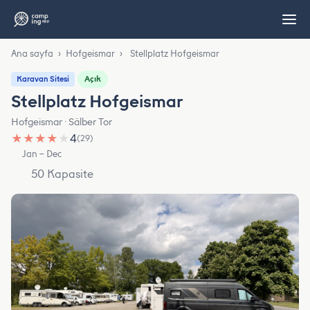
Ana sayfa
›
Hofgeismar
›
Stellplatz Hofgeismar
Açık
Karavan Sitesi
Stellplatz Hofgeismar
Hofgeismar · Sälber Tor
★
★
★
★
★
4
(29)
Jan – Dec
50 Kapasite