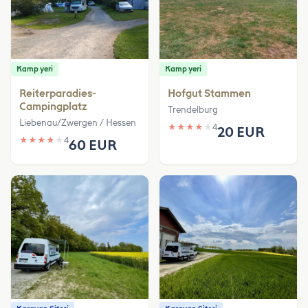
Kamp yeri
Kamp yeri
Reiterparadies-
Hofgut Stammen
Campingplatz
Trendelburg
Liebenau/Zwergen / Hessen
★
★
★
★
★
4
20 EUR
★
★
★
★
★
4
60 EUR