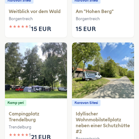
Karavan Sitesi
Karavan Sitesi
Weitblick vor dem Wald
Am "Hohen Berg"
Borgentreich
Borgentreich
★
★
★
★
★
5
15 EUR
15 EUR
Kamp yeri
Karavan Sitesi
Campingplatz
Idyllischer
Trendelburg
Wohnmobilstellplatz
neben einer Schutzhütte
Trendelburg
#2
★
★
★
★
★
5
21 EUR
Borgentreich