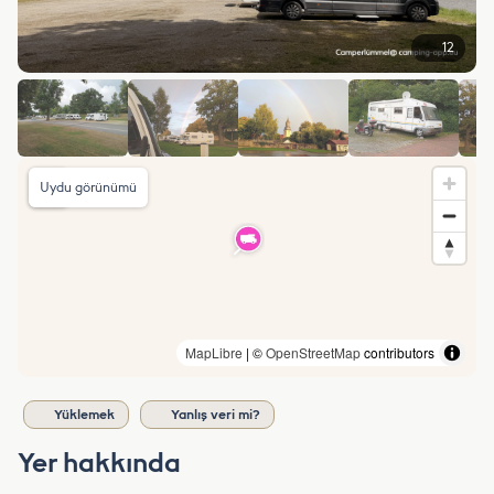
12
Uydu görünümü
MapLibre
| ©
OpenStreetMap
contributors
Yüklemek
Yanlış veri mi?
Yer hakkında