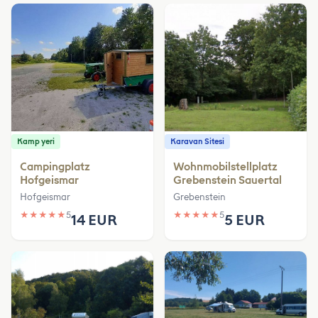
Kamp yeri
Karavan Sitesi
Campingplatz
Wohnmobilstellplatz
Hofgeismar
Grebenstein Sauertal
Hofgeismar
Grebenstein
★
★
★
★
★
5
★
★
★
★
★
5
14 EUR
5 EUR